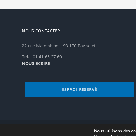
NOUS CONTACTER
22 rue Malmaison – 93 170 Bagnolet
Tel.
: 01 41 63 27 60
NOUS ECRIRE
ESPACE RÉSERVÉ
Nous utilisons des coo
© Institut de recherche de la FSU 2023 | Par
FSU
|
Plan du site