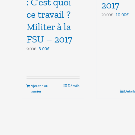
: C’est quoi
2017
ce travail ?
Le
Le
10.00
€
20.00
€
prix
pri
Militer à la
initial
act
était :
est
FSU – 2017
20.00€.
10.
Le
Le
3.00
€
9.00
€
prix
prix
initial
actuel
était :
est :
9.00€.
3.00€.
Ajouter au
Détails
panier
Détail