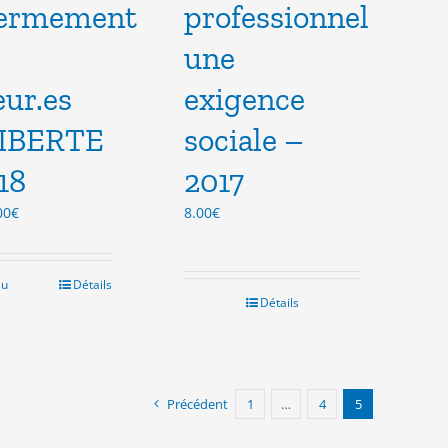
fermement
professionnel
une
ur.es
exigence
LIBERTE
sociale –
18
2017
Le
00
€
8.00
€
ix
prix
tial
actuel
it :
est :
au
Détails
.00€.
3.00€.
Détails
Précédent
1
…
4
5