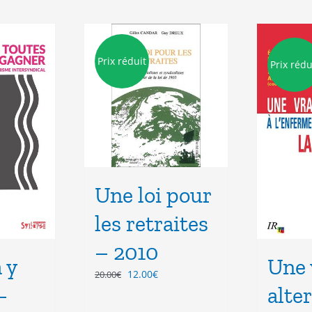
Prix réduit
Prix rédu
Une loi pour
les retraites
– 2010
 y
Une 
Le
Le
12.00
€
20.00
€
–
prix
prix
alte
initial
actuel