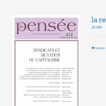
la r
20.00
€
Ajouter 