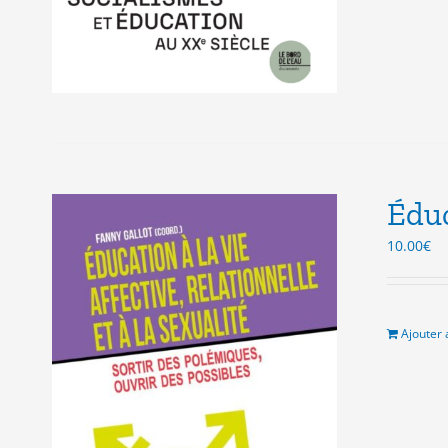
Éduc
10.00
€
Ajouter 