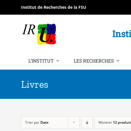
Passer
Institut de Recherches de la FSU
au
contenu
Inst
L’INSTITUT
LES RECHERCHES
Livres
Trier par
Date
Montrer
12 produit