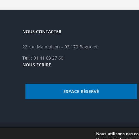
NOUS CONTACTER
22 rue Malmaison – 93 170 Bagnolet
Tel.
: 01 41 63 27 60
NOUS ECRIRE
ESPACE RÉSERVÉ
Nous utilisons des coo
© Institut de recherche de la FSU 2023 | Par
FSU
|
Plan du site