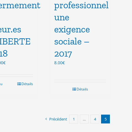
fermement
professionnel
une
ur.es
exigence
LIBERTE
sociale –
18
2017
Le
00
€
8.00
€
ix
prix
tial
actuel
it :
est :
au
Détails
.00€.
3.00€.
Détails
Précédent
1
…
4
5