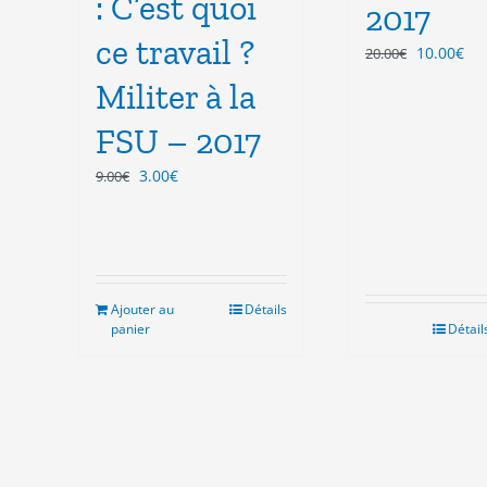
: C’est quoi
2017
ce travail ?
Le
Le
10.00
€
20.00
€
prix
pri
Militer à la
initial
act
était :
est
FSU – 2017
20.00€.
10.
Le
Le
3.00
€
9.00
€
prix
prix
initial
actuel
était :
est :
9.00€.
3.00€.
Ajouter au
Détails
panier
Détail