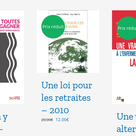
Prix réduit
Prix rédu
Une loi pour
les retraites
– 2010
 y
Une 
Le
Le
12.00
€
20.00
€
–
prix
prix
alte
initial
actuel