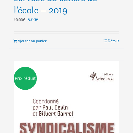
l’école – 2019
Le
Le
5.00
€
10.00
€
prix
prix
initial
actuel
était :
est :
Ajouter au panier
Détails
10.00€.
5.00€.
Prix réduit