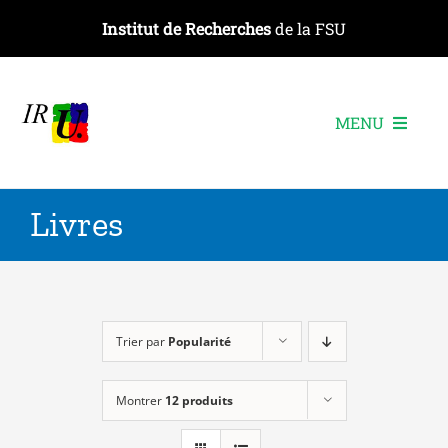
Passer
Institut de Recherches
de la FSU
au
contenu
MENU
L’institut
Livres
Les recherches
Les publications
Les événements
Trier par
Popularité
Montrer
12 produits