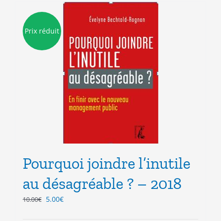
Prix réduit
Pourquoi joindre l’inutile
au désagréable ? – 2018
Le
Le
5.00
€
10.00
€
prix
prix
initial
actuel