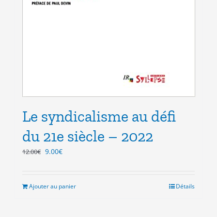
Le syndicalisme au défi
du 21e siècle – 2022
Le
Le
9.00
€
12.00
€
prix
prix
initial
actuel
était :
est :
Ajouter au panier
Détails
12.00€.
9.00€.