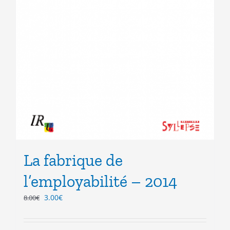
La fabrique de
l’employabilité – 2014
Le
Le
3.00
€
8.00
€
prix
prix
initial
actuel