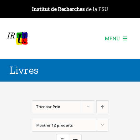
Passer
Institut de Recherches
de la FSU
au
contenu
MENU
L’institut
Livres
Les recherches
Les publications
Les événements
Trier par
Prix
Montrer
12 produits