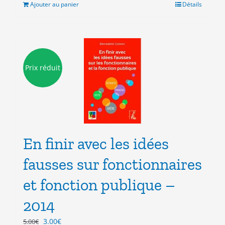
était :
est :
Ajouter au panier
Détails
8.00€.
3.00€.
Prix réduit
En finir avec les idées
fausses sur fonctionnaires
et fonction publique –
2014
Le
Le
3.00
€
5.00
€