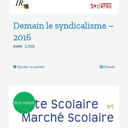
Demain le syndicalisme –
2016
Le
Le
3.00
€
8.00
€
prix
prix
initial
actuel
était :
est :
Ajouter au panier
Détails
8.00€.
3.00€.
Prix réduit