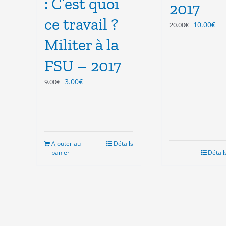
: C’est quoi
2017
ce travail ?
Le
Le
10.00
€
20.00
€
prix
pri
Militer à la
initial
act
était :
est
FSU – 2017
20.00€.
10.
Le
Le
3.00
€
9.00
€
prix
prix
initial
actuel
était :
est :
9.00€.
3.00€.
Ajouter au
Détails
panier
Détail