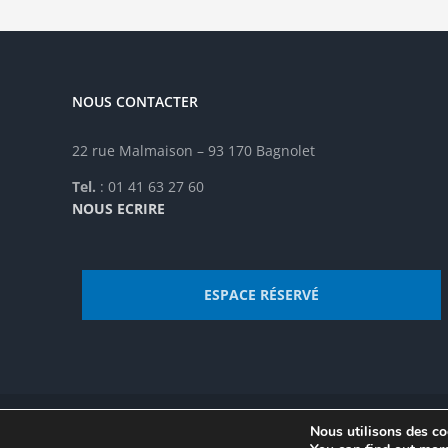
NOUS CONTACTER
22 rue Malmaison – 93 170 Bagnolet
Tel.
: 01 41 63 27 60
NOUS ECRIRE
ESPACE RÉSERVÉ
Nous utilisons des coo
© Institut de recherche de la FSU 2023 | Par
FSU
|
Plan du site