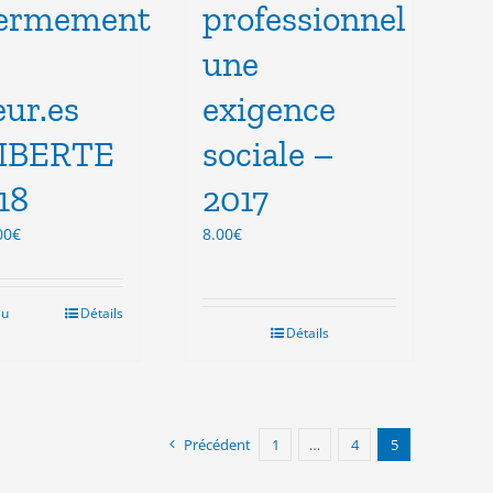
fermement
professionnel
une
ur.es
exigence
LIBERTE
sociale –
18
2017
Le
00
€
8.00
€
ix
prix
tial
actuel
it :
est :
au
Détails
.00€.
3.00€.
Détails
Précédent
1
…
4
5