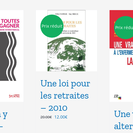
Prix réduit
Prix rédu
Une loi pour
les retraites
– 2010
 y
Une 
Le
Le
12.00
€
20.00
€
–
prix
prix
alte
initial
actuel