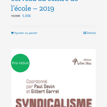
l’école – 2019
Le
Le
5.00
€
10.00
€
prix
prix
initial
actuel
était :
est :
Ajouter au panier
Détails
10.00€.
5.00€.
Prix réduit