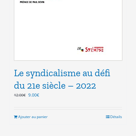
Le syndicalisme au défi
du 21e siècle – 2022
Le
Le
9.00
€
12.00
€
prix
prix
initial
actuel
était :
est :
Ajouter au panier
Détails
12.00€.
9.00€.