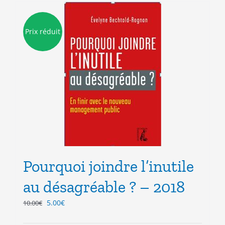
Prix réduit
Pourquoi joindre l’inutile
au désagréable ? – 2018
Le
Le
5.00
€
10.00
€
prix
prix
initial
actuel