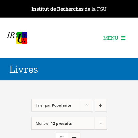
Passer
Institut de Recherches
de la FSU
au
contenu
MENU
L’institut
Livres
Les recherches
Les publications
Les événements
Trier par
Popularité
Montrer
12 produits