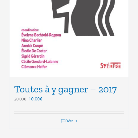
Toutes à y gagner – 2017
Le
Le
10.00
€
20.00
€
prix
prix
initial
actuel
était :
est :
Détails
20.00€.
10.00€.