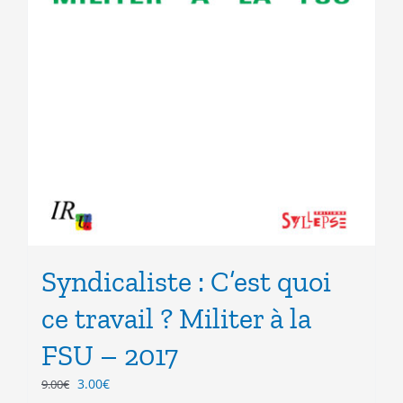
Syndicaliste : C’est quoi
ce travail ? Militer à la
FSU – 2017
Le
Le
3.00
€
9.00
€
prix
prix