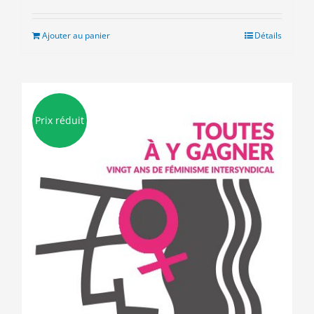
initial
actuel
était :
est :
Ajouter au panier
Détails
9.00€.
3.00€.
Prix réduit