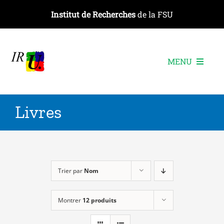
Passer
Institut de Recherches
de la FSU
au
contenu
MENU
L’institut
Livres
Les recherches
Les publications
Les événements
Trier par
Nom
Montrer
12 produits