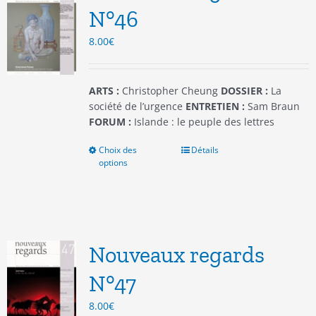
être
N°46
choisies
8.00
€
sur
la
page
du
ARTS :
Christopher Cheung
DOSSIER :
La
produit
société de l’urgence
ENTRETIEN :
Sam Braun
FORUM :
Islande : le peuple des lettres
Choix des
Ce
Détails
options
produit
a
plusieurs
variations.
Les
options
Nouveaux regards
peuvent
être
N°47
choisies
8.00
€
sur