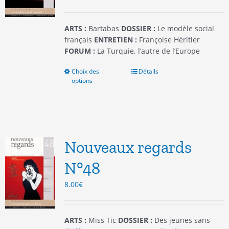
la
page
du
ARTS :
Bartabas
DOSSIER :
Le modèle social
produit
français
ENTRETIEN :
Françoise Héritier
FORUM :
La Turquie, l’autre de l’Europe
Choix des
Ce
Détails
options
produit
a
plusieurs
variations.
Les
options
Nouveaux regards
peuvent
être
N°48
choisies
8.00
€
sur
la
page
du
ARTS :
Miss Tic
DOSSIER :
Des jeunes sans