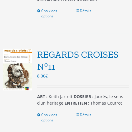
Choix des
Ce
Détails
options
produit
a
plusieurs
variations.
Les
options
REGARDS CROISES
peuvent
être
N°11
choisies
8.00
€
sur
la
page
du
ART :
Keith Jarrett
DOSSIER :
Jaurès, le sens
produit
d’un héritage
ENTRETIEN :
Thomas Coutrot
Choix des
Ce
Détails
options
produit
a