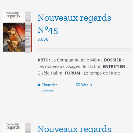
Les
options
Nouveaux regards
peuvent
être
N°45
choisies
8.00
€
sur
la
page
du
ARTS :
La Compagnie Jolie Môme
DOSSIER :
produit
Les nouveaux visages de l’action
ENTRETIEN :
Gisèle Halimi
FORUM :
Le temps de l’Inde
Choix des
Ce
Détails
options
produit
a
plusieurs
variations.
Les
options
Nouveaux regards
peuvent