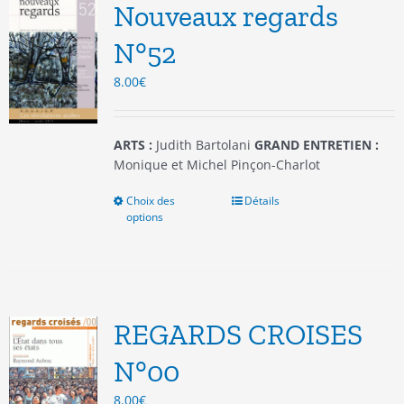
options
Nouveaux regards
peuvent
être
N°52
choisies
8.00
€
sur
la
page
du
ARTS :
Judith Bartolani
GRAND ENTRETIEN :
produit
Monique et Michel Pinçon-Charlot
Choix des
Ce
Détails
options
produit
a
plusieurs
variations.
Les
options
REGARDS CROISES
peuvent
être
N°00
choisies
8.00
€
sur