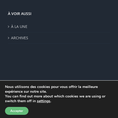
À VOIR AUSSI
À LA UNE
ARCHIVES
Nous utilisons des cookies pour vous offrir la meilleure
expérience sur notre site.
© Institut de recherche de la FSU 2023 | Par
FSU
|
Plan du site
|
You can find out more about which cookies we are using or
Mentions légales
|
Politique de confidentialité
|
CGV
switch them off in
settings
.
Facebook
Accepter