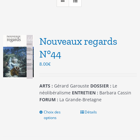
Nouveaux regards
N°44
8.00
€
ARTS :
Gérard Garouste
DOSSIER :
Le
néolibéralisme
ENTRETIEN :
Barbara Cassin
FORUM :
La Grande-Bretagne
Choix des
Ce
Détails
options
produit
a
plusieurs
variations.