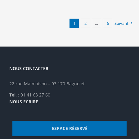
plusieurs
variations.
Les
options
1
2
…
6
Suivant
peuvent
être
choisies
sur
la
page
NOUS CONTACTER
du
produit
22 rue Malmaison – 93 170 Bagnolet
Tel.
: 01 41 63 27 60
NOUS ECRIRE
ESPACE RÉSERVÉ