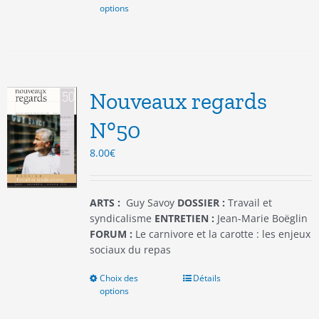
options
produit
a
plusieurs
variations.
Les
options
Nouveaux regards
peuvent
être
N°50
choisies
8.00
€
sur
la
page
du
ARTS :
Guy Savoy
DOSSIER :
Travail et
produit
syndicalisme
ENTRETIEN :
Jean-Marie Boëglin
FORUM :
Le carnivore et la carotte : les enjeux
sociaux du repas
Choix des
Ce
Détails
options
produit
a