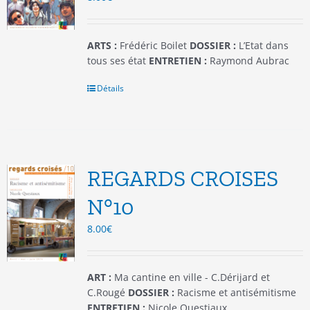
la
page
du
ARTS :
Frédéric Boilet
DOSSIER :
L’Etat dans
produit
tous ses état
ENTRETIEN :
Raymond Aubrac
Détails
REGARDS CROISES
N°10
8.00
€
ART :
Ma cantine en ville - C.Dérijard et
C.Rougé
DOSSIER :
Racisme et antisémitisme
ENTRETIEN :
Nicole Questiaux