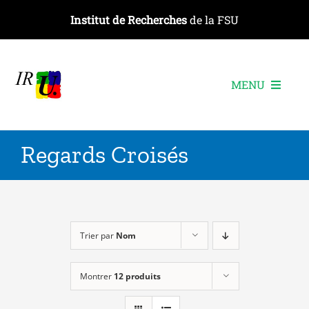
Passer
Institut de Recherches
de la FSU
au
contenu
MENU
L’institut
Regards Croisés
Les recherches
Les publications
Les événements
Trier par
Nom
Montrer
12 produits