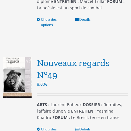
produit
diplôme
ENTRETIEN :
Marcel Trillat
FORUM :
La poésie est un sport de combat
Choix des
Ce
Détails
options
produit
a
plusieurs
variations.
Les
options
Nouveaux regards
peuvent
être
N°49
choisies
8.00
€
sur
la
page
du
ARTS :
Laurent Baheux
DOSSIER :
Retraites,
produit
l’affaire d’une vie
ENTRETIEN :
Yasmina
Khadra
FORUM :
Le Brésil, terre en transe
Choix des
Ce
Détails