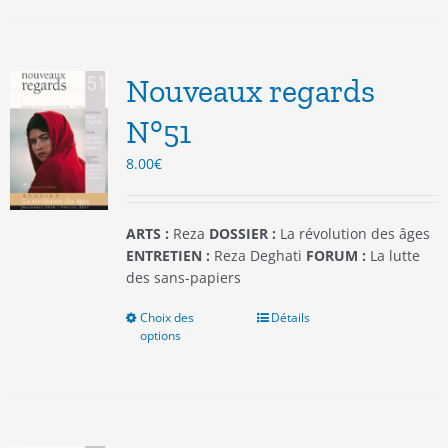
plusieurs
variations.
Les
options
Nouveaux regards
peuvent
être
N°51
choisies
8.00
€
sur
la
page
du
ARTS :
Reza
DOSSIER :
La révolution des âges
produit
ENTRETIEN :
Reza Deghati
FORUM :
La lutte
des sans-papiers
Choix des
Ce
Détails
options
produit
a
plusieurs
variations.
Les