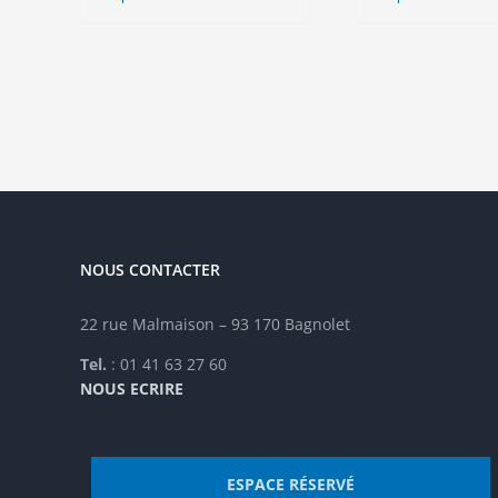
produit
pro
a
a
plusieurs
plu
variations.
vari
Les
Les
options
opt
peuvent
peu
être
êtr
choisies
cho
sur
sur
la
la
NOUS CONTACTER
page
pag
du
du
produit
pro
22 rue Malmaison – 93 170 Bagnolet
Tel.
: 01 41 63 27 60
NOUS ECRIRE
ESPACE RÉSERVÉ