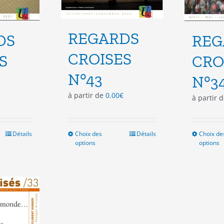
REGARDS
DS
REG
CROISES
S
CRO
N°43
N°3
à partir de
0.00
€
à partir 
Détails
Choix des
Ce
Détails
Choix de
options
options
duit
produit
a
sieurs
plusieurs
ations.
variations.
Les
ions
options
vent
peuvent
e
être