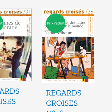
it
Prix réduit
ARDS
REGARDS
ISES
CROISES
1