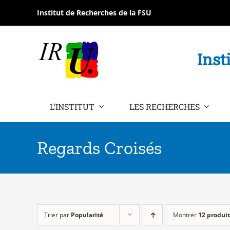
Passer
Institut de Recherches de la FSU
au
contenu
Inst
L’INSTITUT
LES RECHERCHES
Regards Croisés
Trier par
Popularité
Montrer
12 produit