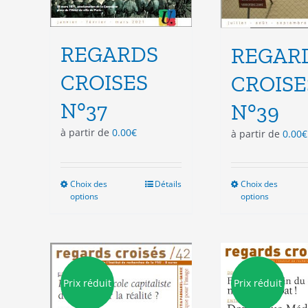
REGARDS
REGAR
CROISES
CROISE
N°37
N°39
à partir de
0.00
€
à partir de
0.00
€
Choix des
Ce
Détails
Choix des
Ce
options
options
produit
pro
a
a
plusieurs
plu
variations.
vari
Les
Les
options
opt
Prix réduit
Prix réduit
peuvent
peu
être
êtr