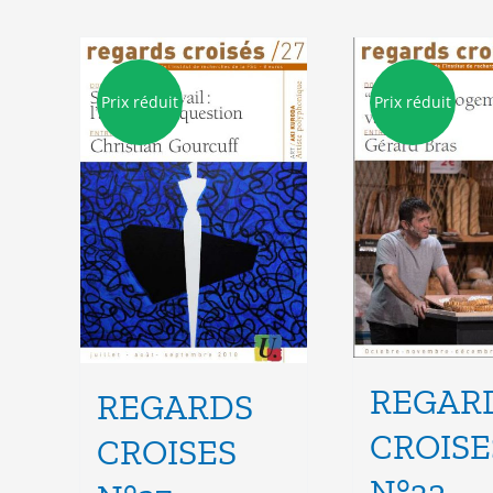
Prix réduit
Prix réduit
REGAR
REGARDS
CROISE
CROISES
N°32