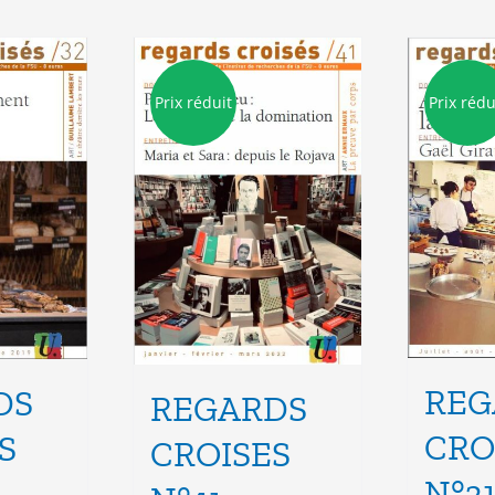
Prix réduit
Prix rédu
REG
DS
REGARDS
CRO
S
CROISES
N°3