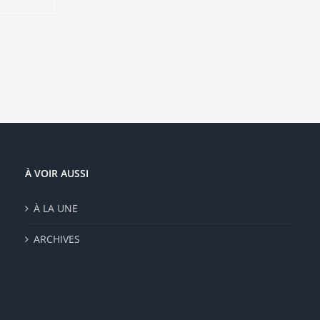
duit
sieurs
ations.
ions
vent
e
isies
e
À VOIR AUSSI
duit
À LA UNE
ARCHIVES