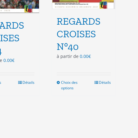
REGARDS
ARDS
CROISES
ISES
N°40
4
à partir de
0.00
€
de
0.00
€
s
Ce
Détails
Choix des
Ce
Détails
options
produit
produit
a
a
plusieurs
plusieurs
variations.
variations.
Les
Les
options
options
peuvent
peuvent
être
être