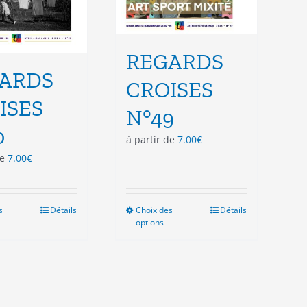
produit
produit
REGARDS
ARDS
CROISES
ISES
N°49
0
à partir de
7.00
€
de
7.00
€
s
Ce
Détails
Choix des
Ce
Détails
options
produit
produit
a
a
plusieurs
plusieurs
variations.
variations.
Les
Les
options
options