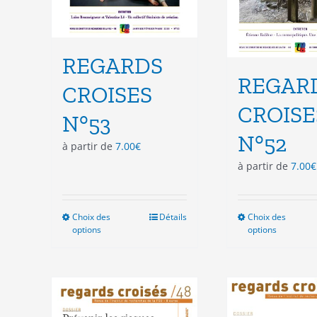
produit
pro
REGARDS
REGAR
CROISES
CROISE
N°53
N°52
à partir de
7.00
€
à partir de
7.00
€
Choix des
Ce
Détails
Choix des
Ce
options
options
produit
pro
a
a
plusieurs
plu
variations.
vari
Les
Les
options
opt