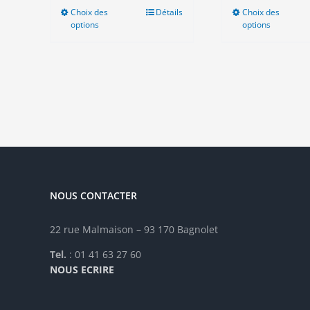
Choix des
Ce
Détails
Choix des
Ce
options
options
produit
pro
a
a
plusieurs
plu
variations.
vari
Les
Les
options
opt
peuvent
peu
être
êtr
choisies
cho
sur
sur
la
la
NOUS CONTACTER
page
pag
du
du
produit
pro
22 rue Malmaison – 93 170 Bagnolet
Tel.
: 01 41 63 27 60
NOUS ECRIRE