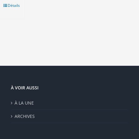
Détails
duit
sieurs
ations.
ions
vent
e
isies
e
À VOIR AUSSI
duit
À LA UNE
ARCHIVES