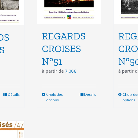
duit
produit
REGARDS
REG
DS
CROISES
CRO
S
N°51
N°5
à partir de
7.00
€
à partir 
Détails
Choix des
Ce
Détails
Choix de
options
options
duit
produit
a
sieurs
plusieurs
ations.
variations.
Les
ions
options