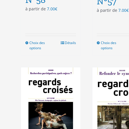
N°57
à partir de
7.00
€
à partir de
7.00
€
Choix des
Ce
Détails
Choix des
Ce
options
options
produit
pro
a
a
plusieurs
plu
variations.
vari
Les
Les
options
opt
peuvent
peu
être
êtr
choisies
cho
sur
sur
la
la
page
pag
du
du