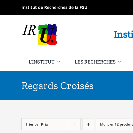
Passer
Institut de Recherches de la FSU
au
contenu
Inst
L’INSTITUT
LES RECHERCHES
Regards Croisés
Trier par
Prix
Montrer
12 produit