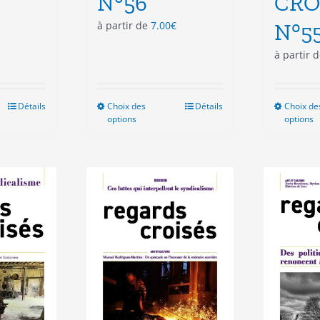
N°56
CRO
à partir de
7.00
€
N°5
à partir 
Détails
Choix des
Ce
Détails
Choix de
options
options
duit
produit
a
sieurs
plusieurs
ations.
variations.
Les
ions
options
vent
peuvent
e
être
isies
choisies
sur
la
e
page
du