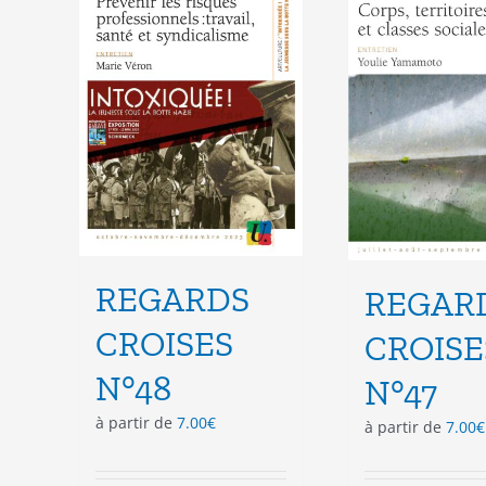
peuvent
peu
être
êtr
choisies
cho
sur
sur
la
la
page
pag
du
du
produit
pro
REGARDS
REGAR
CROISES
CROISE
N°48
N°47
à partir de
7.00
€
à partir de
7.00
€