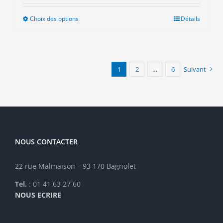
Choix des options
Ce
Détails
produit
a
plusieurs
variations.
1
2
…
6
Suivant
Les
options
peuvent
être
choisies
sur
la
NOUS CONTACTER
page
du
22 rue Malmaison – 93 170 Bagnolet
produit
Tel.
: 01 41 63 27 60
NOUS ECRIRE