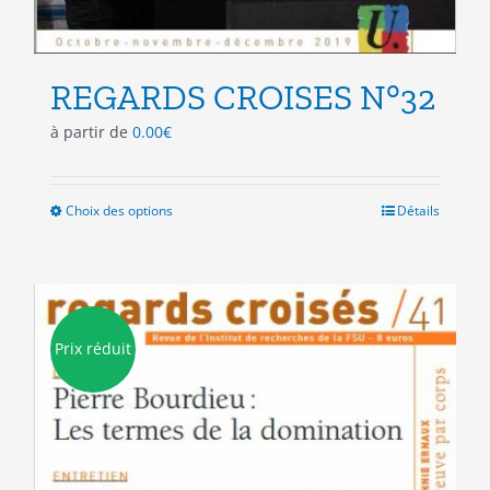
REGARDS CROISES N°32
à partir de
0.00
€
Choix des options
Ce
Détails
produit
a
plusieurs
variations.
Les
Prix réduit
options
peuvent
être
choisies
sur
la