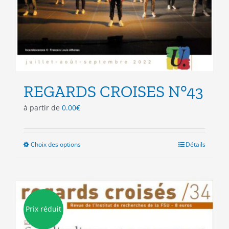
REGARDS CROISES N°43
à partir de
0.00
€
Choix des options
Ce
Détails
produit
a
plusieurs
variations.
Les
Prix réduit
options
peuvent