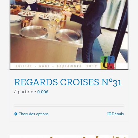
REGARDS CROISES N°31
à partir de
0.00
€
Choix des options
Ce
Détails
produit
a
plusieurs