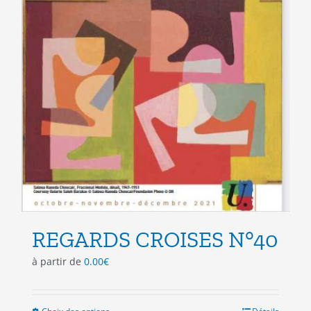
produit
REGARDS CROISES N°40
à partir de
0.00
€