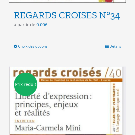
REGARDS CROISES N°34
à partir de
0.00
€
Choix des options
Ce
Détails
produit
a
plusieurs
variations.
Les
Prix réduit
options
peuvent
être
choisies
sur
la
page
du