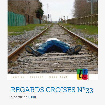
du
produit
REGARDS CROISES N°33
à partir de
0.00
€