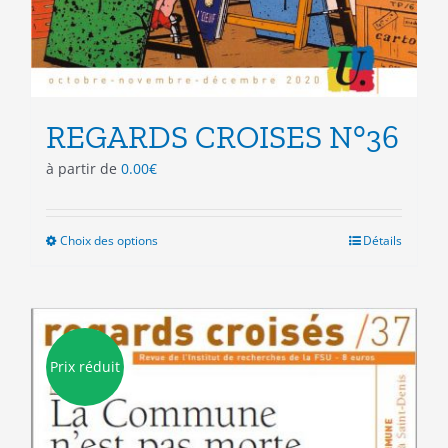
REGARDS CROISES N°36
à partir de
0.00
€
Choix des options
Ce
Détails
produit
a
plusieurs
variations.
Les
Prix réduit
options
peuvent
être
choisies