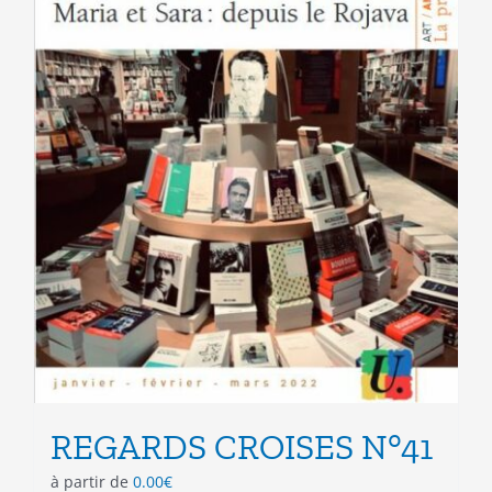
page
du
produit
REGARDS CROISES N°41
à partir de
0.00
€