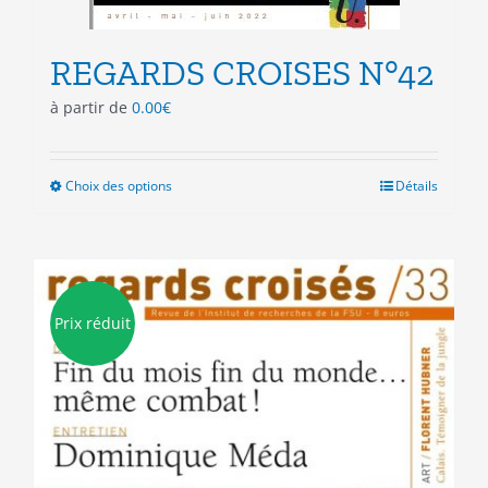
REGARDS CROISES N°42
à partir de
0.00
€
Choix des options
Ce
Détails
produit
a
plusieurs
variations.
Les
Prix réduit
options
peuvent
être
choisies
sur
la
page