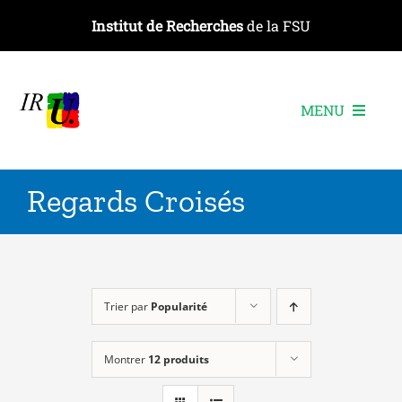
Passer
Institut de Recherches
de la FSU
au
contenu
MENU
L’institut
Regards Croisés
Les recherches
Les publications
Les événements
Trier par
Popularité
Montrer
12 produits