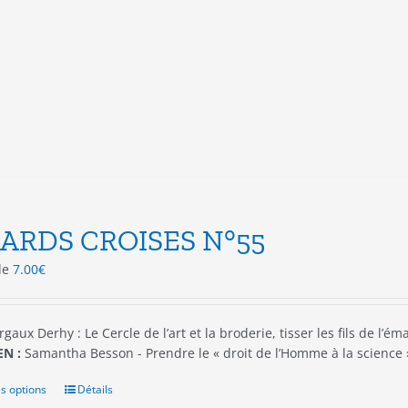
variations.
Les
options
peuvent
être
choisies
sur
la
page
du
produit
ARDS CROISES N°55
 de
7.00
€
gaux Derhy : Le Cercle de l’art et la broderie, tisser les fils de l’é
N :
Samantha Besson - Prendre le « droit de l’Homme à la scienc
s options
Ce
Détails