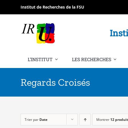
Passer
Institut de Recherches de la FSU
au
contenu
Inst
L’INSTITUT
LES RECHERCHES
Regards Croisés
Trier par
Date
Montrer
12 produit