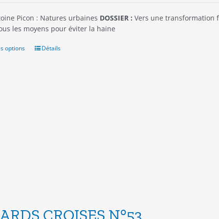
oine Picon : Natures urbaines
DOSSIER :
Vers une transformation f
ous les moyens pour éviter la haine
s options
Ce
Détails
produit
a
plusieurs
variations.
Les
options
peuvent
être
choisies
sur
la
page
du
produit
ARDS CROISES N°53