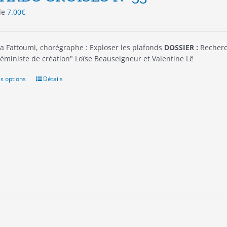
 de
7.00
€
a Fattoumi, chorégraphe : Exploser les plafonds
DOSSIER :
Recherch
 féministe de création" Loïse Beauseigneur et Valentine Lê
s options
Ce
Détails
produit
a
plusieurs
variations.
Les
options
peuvent
être
choisies
sur
la
page
du