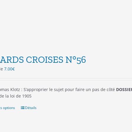
peuvent
être
choisies
sur
la
page
du
produit
ARDS CROISES N°56
 de
7.00
€
mas Klotz : S’approprier le sujet pour faire un pas de côté
DOSSIER
 de la loi de 1905
s options
Ce
Détails
produit
a
plusieurs