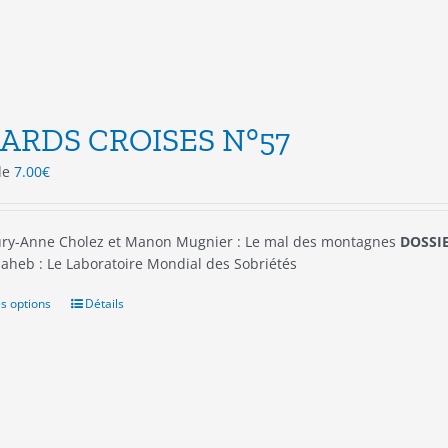
sur
la
page
du
produit
ARDS CROISES N°57
 de
7.00
€
ry-Anne Cholez et Manon Mugnier : Le mal des montagnes
DOSSIE
aheb : Le Laboratoire Mondial des Sobriétés
s options
Ce
Détails
produit
a
plusieurs
variations.
Les
options