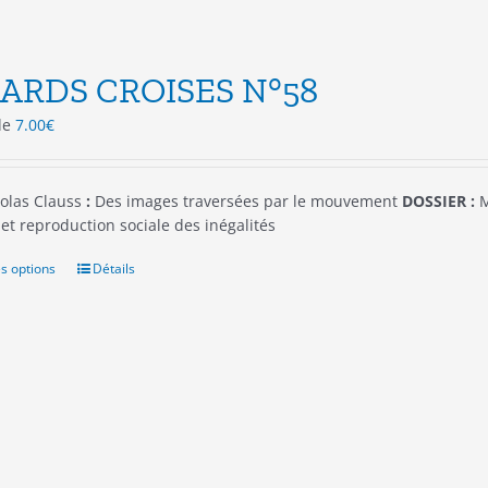
ARDS CROISES N°58
 de
7.00
€
olas Clauss
:
Des images traversées par le mouvement
DOSSIER :
M
et reproduction sociale des inégalités
s options
Ce
Détails
produit
a
plusieurs
variations.
Les
options
peuvent
être
choisies