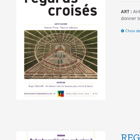
ART :
Ant
donner t
Choix de
REG