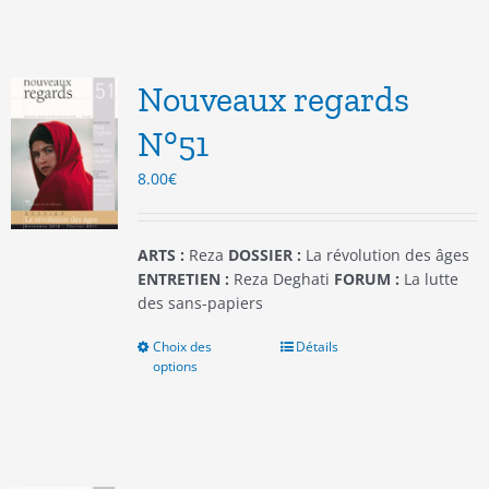
plusieurs
variations.
Les
options
Nouveaux regards
peuvent
être
N°51
choisies
8.00
€
sur
la
page
du
ARTS :
Reza
DOSSIER :
La révolution des âges
produit
ENTRETIEN :
Reza Deghati
FORUM :
La lutte
des sans-papiers
Choix des
Ce
Détails
options
produit
a
plusieurs
variations.
Les