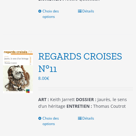
Choix des
Ce
Détails
options
produit
a
plusieurs
variations.
Les
options
REGARDS CROISES
peuvent
être
N°11
choisies
8.00
€
sur
la
page
du
ART :
Keith Jarrett
DOSSIER :
Jaurès, le sens
produit
d’un héritage
ENTRETIEN :
Thomas Coutrot
Choix des
Ce
Détails
options
produit
a