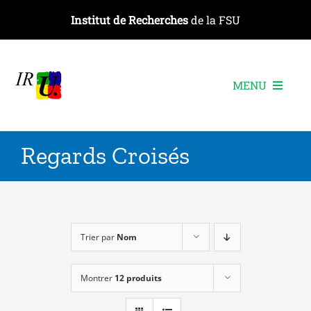
Passer
Institut de Recherches
de la FSU
au
contenu
MENU
L’institut
Regards Croisés
Les recherches
Les publications
Les événements
Trier par
Nom
Montrer
12 produits