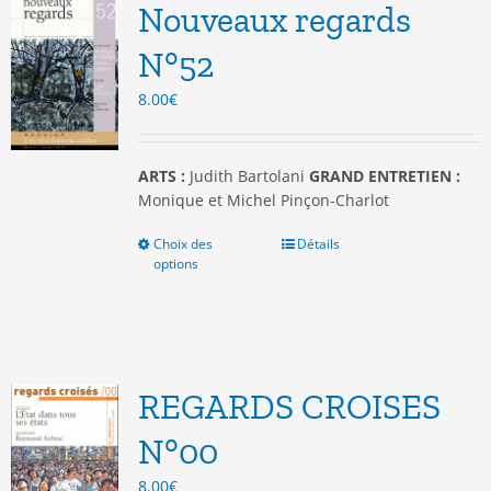
options
Nouveaux regards
peuvent
être
N°52
choisies
8.00
€
sur
la
page
du
ARTS :
Judith Bartolani
GRAND ENTRETIEN :
produit
Monique et Michel Pinçon-Charlot
Choix des
Ce
Détails
options
produit
a
plusieurs
variations.
Les
options
REGARDS CROISES
peuvent
être
N°00
choisies
8.00
€
sur