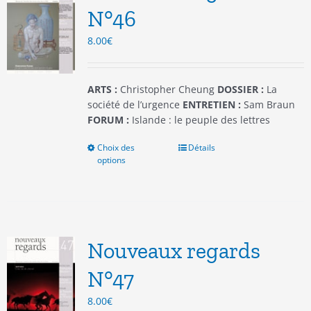
être
N°46
choisies
8.00
€
sur
la
page
du
ARTS :
Christopher Cheung
DOSSIER :
La
produit
société de l’urgence
ENTRETIEN :
Sam Braun
FORUM :
Islande : le peuple des lettres
Choix des
Ce
Détails
options
produit
a
plusieurs
variations.
Les
options
Nouveaux regards
peuvent
être
N°47
choisies
8.00
€
sur