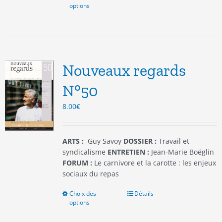
options
produit
a
plusieurs
variations.
Les
options
Nouveaux regards
peuvent
être
N°50
choisies
8.00
€
sur
la
page
du
ARTS :
Guy Savoy
DOSSIER :
Travail et
produit
syndicalisme
ENTRETIEN :
Jean-Marie Boëglin
FORUM :
Le carnivore et la carotte : les enjeux
sociaux du repas
Choix des
Ce
Détails
options
produit
a