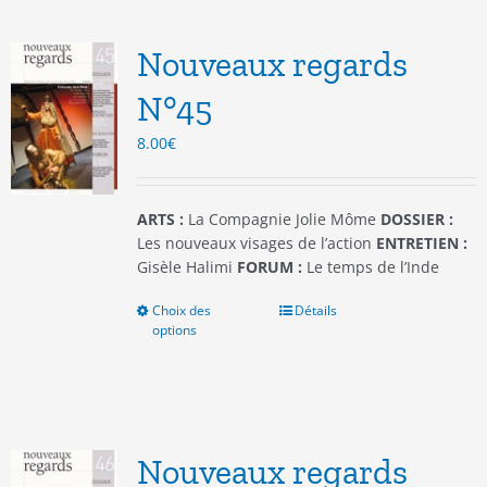
Les
options
Nouveaux regards
peuvent
être
N°45
choisies
8.00
€
sur
la
page
du
ARTS :
La Compagnie Jolie Môme
DOSSIER :
produit
Les nouveaux visages de l’action
ENTRETIEN :
Gisèle Halimi
FORUM :
Le temps de l’Inde
Choix des
Ce
Détails
options
produit
a
plusieurs
variations.
Les
options
Nouveaux regards
peuvent