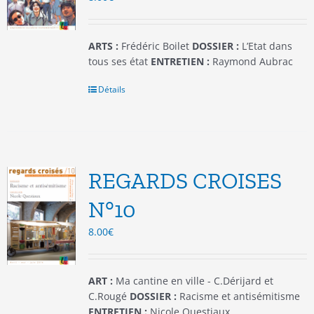
la
page
du
ARTS :
Frédéric Boilet
DOSSIER :
L’Etat dans
produit
tous ses état
ENTRETIEN :
Raymond Aubrac
Détails
REGARDS CROISES
N°10
8.00
€
ART :
Ma cantine en ville - C.Dérijard et
C.Rougé
DOSSIER :
Racisme et antisémitisme
ENTRETIEN :
Nicole Questiaux