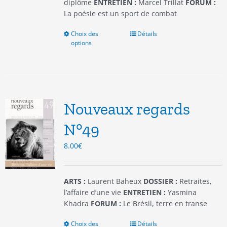
produit
diplôme
ENTRETIEN :
Marcel Trillat
FORUM :
La poésie est un sport de combat
Choix des
Ce
Détails
options
produit
a
plusieurs
variations.
Les
options
Nouveaux regards
peuvent
être
N°49
choisies
8.00
€
sur
la
page
du
ARTS :
Laurent Baheux
DOSSIER :
Retraites,
produit
l’affaire d’une vie
ENTRETIEN :
Yasmina
Khadra
FORUM :
Le Brésil, terre en transe
Choix des
Ce
Détails