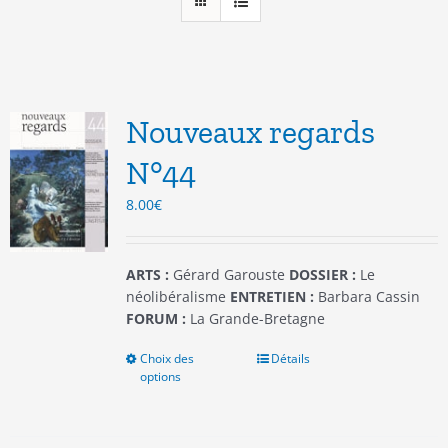
Nouveaux regards
N°44
8.00
€
ARTS :
Gérard Garouste
DOSSIER :
Le
néolibéralisme
ENTRETIEN :
Barbara Cassin
FORUM :
La Grande-Bretagne
Choix des
Ce
Détails
options
produit
a
plusieurs
variations.