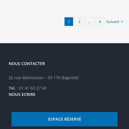
plusieurs
variations.
Les
options
1
2
…
6
Suivant
peuvent
être
choisies
sur
la
page
NOUS CONTACTER
du
produit
22 rue Malmaison – 93 170 Bagnolet
Tel.
: 01 41 63 27 60
NOUS ECRIRE
ESPACE RÉSERVÉ