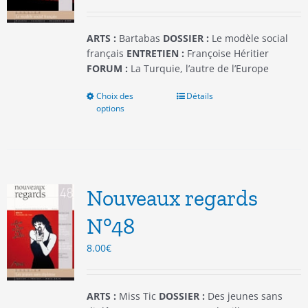
la
page
du
ARTS :
Bartabas
DOSSIER :
Le modèle social
produit
français
ENTRETIEN :
Françoise Héritier
FORUM :
La Turquie, l’autre de l’Europe
Choix des
Ce
Détails
options
produit
a
plusieurs
variations.
Les
options
Nouveaux regards
peuvent
être
N°48
choisies
8.00
€
sur
la
page
du
ARTS :
Miss Tic
DOSSIER :
Des jeunes sans