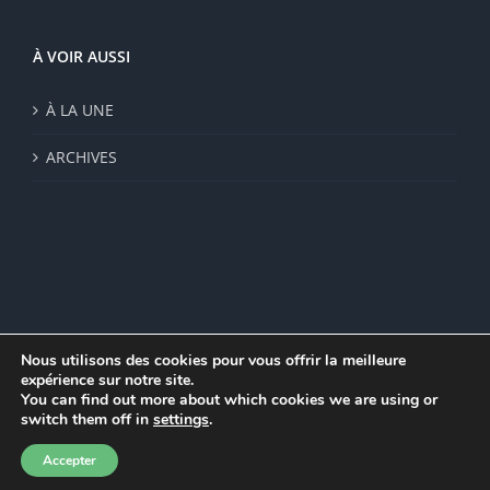
À VOIR AUSSI
À LA UNE
ARCHIVES
Nous utilisons des cookies pour vous offrir la meilleure
expérience sur notre site.
© Institut de recherche de la FSU 2023 | Par
FSU
|
Plan du site
|
You can find out more about which cookies we are using or
Mentions légales
|
Politique de confidentialité
|
CGV
switch them off in
settings
.
Facebook
Accepter