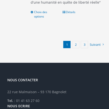
d'une humanité en quête de liberté réelle"
Choix des
Ce
Détails
options
produit
a
plusieurs
variations.
Les
options
1
2
3
Suivant
peuvent
être
choisies
sur
la
page
NOUS CONTACTER
du
produit
22 rue Malmaison – 93 170 Bagnolet
Tel.
: 01 41 63 27 60
NOUS ECRIRE