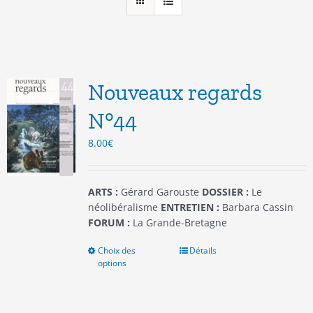
Nouveaux regards
N°44
8.00
€
ARTS :
Gérard Garouste
DOSSIER :
Le
néolibéralisme
ENTRETIEN :
Barbara Cassin
FORUM :
La Grande-Bretagne
Choix des
Ce
Détails
options
produit
a
plusieurs
variations.