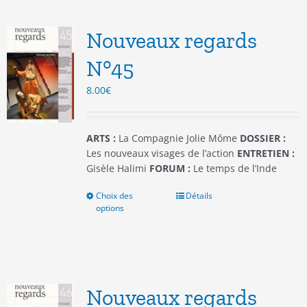
Les
options
Nouveaux regards
peuvent
être
N°45
choisies
8.00
€
sur
la
page
du
ARTS :
La Compagnie Jolie Môme
DOSSIER :
produit
Les nouveaux visages de l’action
ENTRETIEN :
Gisèle Halimi
FORUM :
Le temps de l’Inde
Choix des
Ce
Détails
options
produit
a
plusieurs
variations.
Les
options
Nouveaux regards
peuvent