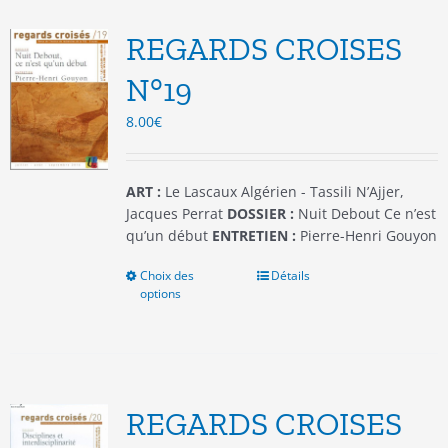
Les
options
REGARDS CROISES
peuvent
être
N°19
choisies
8.00
€
sur
la
page
du
ART :
Le Lascaux Algérien - Tassili N’Ajjer,
produit
Jacques Perrat
DOSSIER :
Nuit Debout Ce n’est
qu’un début
ENTRETIEN :
Pierre-Henri Gouyon
Choix des
Ce
Détails
options
produit
a
plusieurs
variations.
Les
options
REGARDS CROISES
peuvent