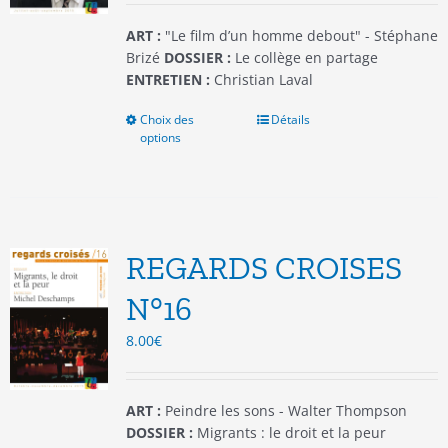
page
du
ART :
"Le film d’un homme debout" - Stéphane
produit
Brizé
DOSSIER :
Le collège en partage
ENTRETIEN :
Christian Laval
Choix des
Ce
Détails
options
produit
a
plusieurs
variations.
Les
options
REGARDS CROISES
peuvent
être
N°16
choisies
8.00
€
sur
la
page
du
ART :
Peindre les sons - Walter Thompson
produit
DOSSIER :
Migrants : le droit et la peur