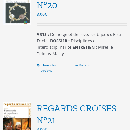
être
N°20
choisies
8.00
€
sur
la
page
du
ARTS :
De neige et de rêve, les bijoux d’Elsa
produit
Triolet
DOSSIER :
Disciplines et
interdisciplinarité
ENTRETIEN :
Mireille
Delmas-Marty
Choix des
Ce
Détails
options
produit
a
plusieurs
variations.
Les
options
REGARDS CROISES
peuvent
être
N°21
choisies
8.00
€
sur