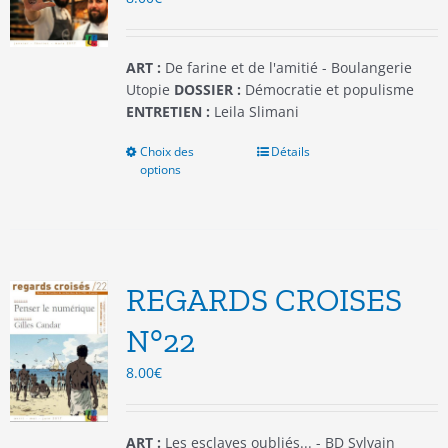
la
page
du
ART :
De farine et de l'amitié - Boulangerie
produit
Utopie
DOSSIER :
Démocratie et populisme
ENTRETIEN :
Leila Slimani
Choix des
Ce
Détails
options
produit
a
plusieurs
variations.
Les
options
REGARDS CROISES
peuvent
être
N°22
choisies
8.00
€
sur
la
page
du
ART :
Les esclaves oubliés... - BD Sylvain