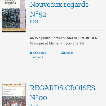
options
Nouveaux regards
peuvent
être
N°52
choisies
8.00
€
sur
la
page
du
ARTS :
Judith Bartolani
GRAND ENTRETIEN :
produit
Monique et Michel Pinçon-Charlot
Choix des
Ce
Détails
options
produit
a
plusieurs
variations.
Les
options
REGARDS CROISES
peuvent
être
N°00
choisies
8.00
€
sur