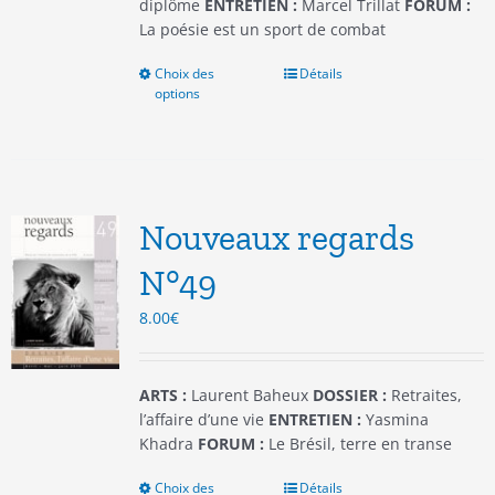
produit
diplôme
ENTRETIEN :
Marcel Trillat
FORUM :
La poésie est un sport de combat
Choix des
Ce
Détails
options
produit
a
plusieurs
variations.
Les
options
Nouveaux regards
peuvent
être
N°49
choisies
8.00
€
sur
la
page
du
ARTS :
Laurent Baheux
DOSSIER :
Retraites,
produit
l’affaire d’une vie
ENTRETIEN :
Yasmina
Khadra
FORUM :
Le Brésil, terre en transe
Choix des
Ce
Détails