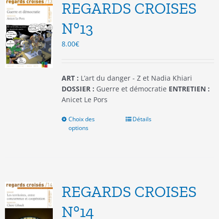
options
REGARDS CROISES
peuvent
être
N°13
choisies
8.00
€
sur
la
page
du
ART :
L’art du danger - Z et Nadia Khiari
produit
DOSSIER :
Guerre et démocratie
ENTRETIEN :
Anicet Le Pors
Choix des
Ce
Détails
options
produit
a
plusieurs
variations.
Les
options
REGARDS CROISES
peuvent
être
N°14
choisies