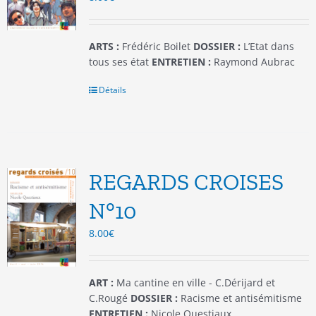
la
page
du
ARTS :
Frédéric Boilet
DOSSIER :
L’Etat dans
produit
tous ses état
ENTRETIEN :
Raymond Aubrac
Détails
REGARDS CROISES
N°10
8.00
€
ART :
Ma cantine en ville - C.Dérijard et
C.Rougé
DOSSIER :
Racisme et antisémitisme
ENTRETIEN :
Nicole Questiaux