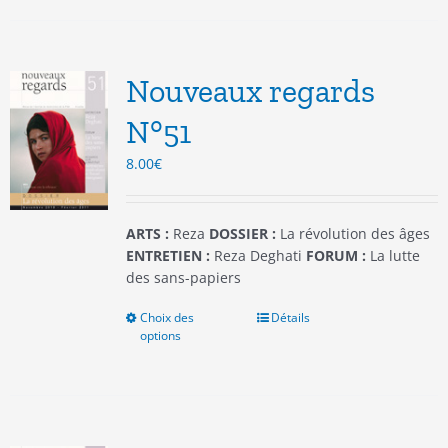
plusieurs
variations.
Les
options
Nouveaux regards
peuvent
être
N°51
choisies
8.00
€
sur
la
page
du
ARTS :
Reza
DOSSIER :
La révolution des âges
produit
ENTRETIEN :
Reza Deghati
FORUM :
La lutte
des sans-papiers
Choix des
Ce
Détails
options
produit
a
plusieurs
variations.
Les