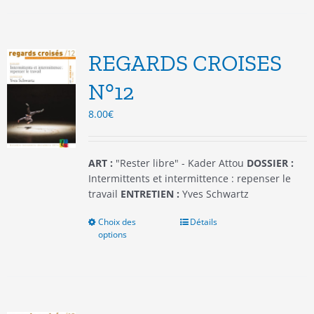
plusieurs
variations.
Les
options
REGARDS CROISES
peuvent
être
N°12
choisies
8.00
€
sur
la
page
du
ART :
"Rester libre" - Kader Attou
DOSSIER :
produit
Intermittents et intermittence : repenser le
travail
ENTRETIEN :
Yves Schwartz
Choix des
Ce
Détails
options
produit
a
plusieurs
variations.
Les