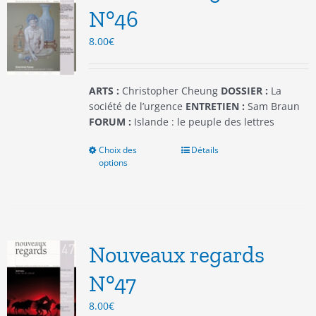
être
N°46
choisies
8.00
€
sur
la
page
du
ARTS :
Christopher Cheung
DOSSIER :
La
produit
société de l’urgence
ENTRETIEN :
Sam Braun
FORUM :
Islande : le peuple des lettres
Choix des
Ce
Détails
options
produit
a
plusieurs
variations.
Les
options
Nouveaux regards
peuvent
être
N°47
choisies
8.00
€
sur