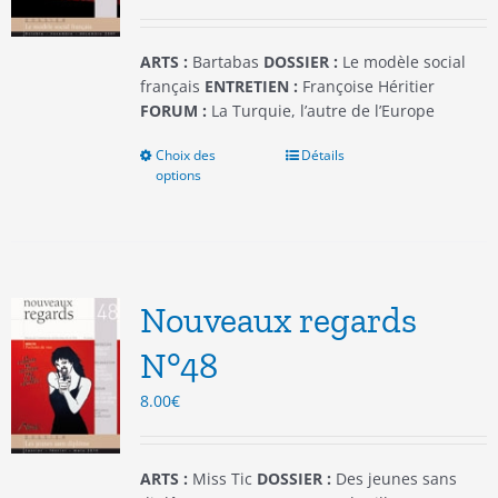
la
page
du
ARTS :
Bartabas
DOSSIER :
Le modèle social
produit
français
ENTRETIEN :
Françoise Héritier
FORUM :
La Turquie, l’autre de l’Europe
Choix des
Ce
Détails
options
produit
a
plusieurs
variations.
Les
options
Nouveaux regards
peuvent
être
N°48
choisies
8.00
€
sur
la
page
du
ARTS :
Miss Tic
DOSSIER :
Des jeunes sans