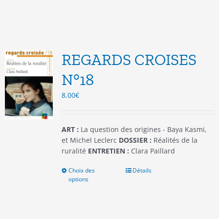
a
plusieurs
variations.
Les
options
REGARDS CROISES
peuvent
être
N°18
choisies
8.00
€
sur
la
page
du
ART :
La question des origines - Baya Kasmi,
produit
et Michel Leclerc
DOSSIER :
Réalités de la
ruralité
ENTRETIEN :
Clara Paillard
Choix des
Ce
Détails
options
produit
a
plusieurs
variations.