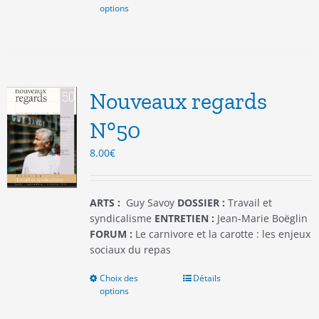
options
produit
a
plusieurs
variations.
Les
options
Nouveaux regards
peuvent
être
N°50
choisies
8.00
€
sur
la
page
du
ARTS :
Guy Savoy
DOSSIER :
Travail et
produit
syndicalisme
ENTRETIEN :
Jean-Marie Boëglin
FORUM :
Le carnivore et la carotte : les enjeux
sociaux du repas
Choix des
Ce
Détails
options
produit
a