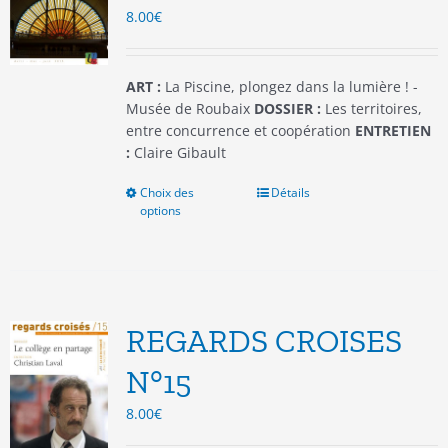
8.00
€
sur
la
page
du
ART :
La Piscine, plongez dans la lumière ! -
produit
Musée de Roubaix
DOSSIER :
Les territoires,
entre concurrence et coopération
ENTRETIEN
:
Claire Gibault
Choix des
Ce
Détails
options
produit
a
plusieurs
variations.
Les
options
REGARDS CROISES
peuvent
être
N°15
choisies
8.00
€
sur
la