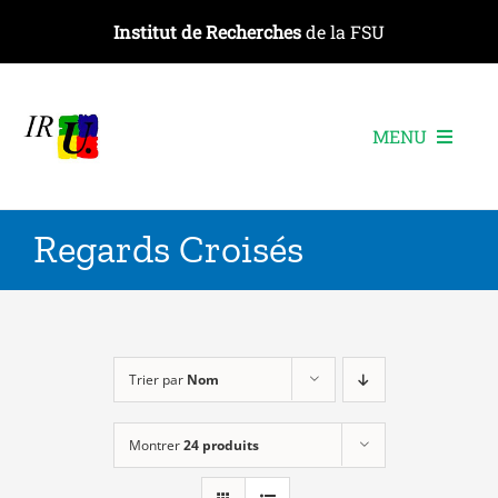
Passer
Institut de Recherches
de la FSU
au
contenu
MENU
L’institut
Regards Croisés
Les recherches
Les publications
Les événements
Trier par
Nom
Montrer
24 produits