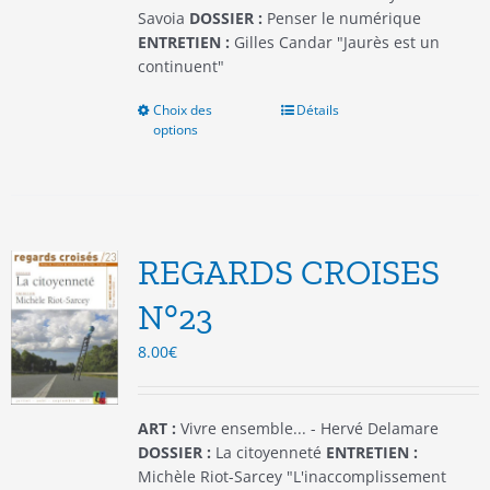
produit
Savoia
DOSSIER :
Penser le numérique
ENTRETIEN :
Gilles Candar "Jaurès est un
continuent"
Choix des
Ce
Détails
options
produit
a
plusieurs
variations.
Les
options
REGARDS CROISES
peuvent
être
N°23
choisies
8.00
€
sur
la
page
du
ART :
Vivre ensemble... - Hervé Delamare
produit
DOSSIER :
La citoyenneté
ENTRETIEN :
Michèle Riot-Sarcey "L'inaccomplissement