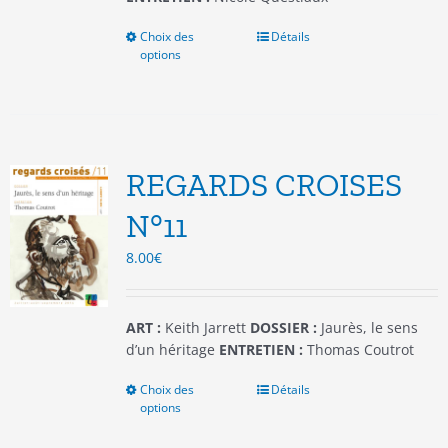
Choix des
Ce
Détails
options
produit
a
plusieurs
variations.
Les
options
REGARDS CROISES
peuvent
être
N°11
choisies
8.00
€
sur
la
page
du
ART :
Keith Jarrett
DOSSIER :
Jaurès, le sens
produit
d’un héritage
ENTRETIEN :
Thomas Coutrot
Choix des
Ce
Détails
options
produit
a