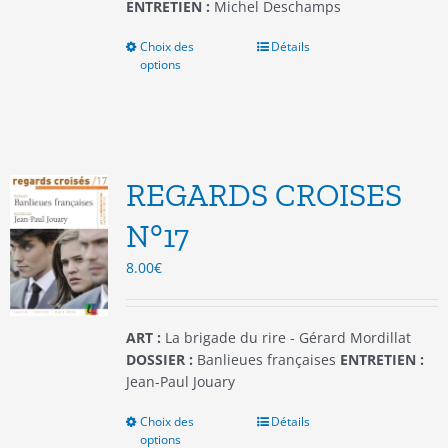
ENTRETIEN :
Michel Deschamps
Choix des
Ce
Détails
options
produit
a
plusieurs
variations.
Les
options
REGARDS CROISES
peuvent
être
N°17
choisies
8.00
€
sur
la
page
du
ART :
La brigade du rire - Gérard Mordillat
produit
DOSSIER :
Banlieues françaises
ENTRETIEN :
Jean-Paul Jouary
Choix des
Ce
Détails
options
produit