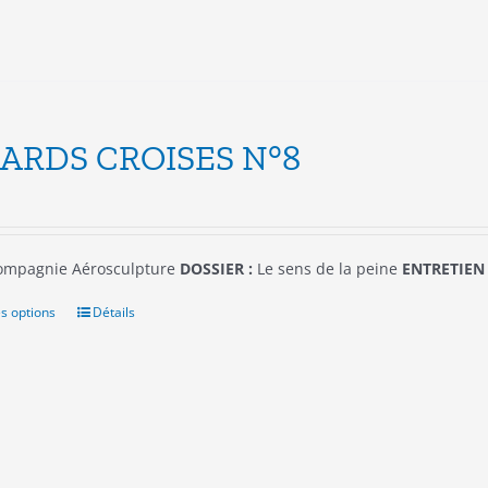
la
page
du
produit
ARDS CROISES N°8
mpagnie Aérosculpture
DOSSIER :
Le sens de la peine
ENTRETIEN 
s options
Ce
Détails
produit
a
plusieurs
variations.
Les
options
peuvent