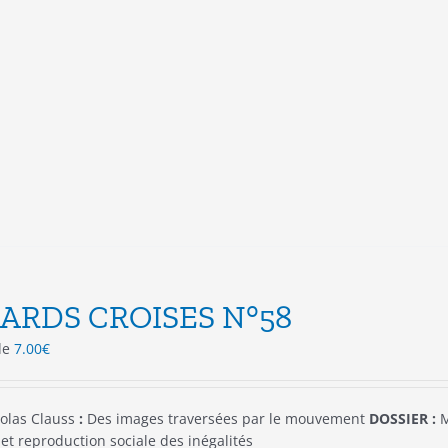
a
plusieurs
variations.
Les
options
peuvent
être
choisies
sur
la
page
du
produit
ARDS CROISES N°58
 de
7.00
€
olas Clauss
:
Des images traversées par le mouvement
DOSSIER :
M
et reproduction sociale des inégalités