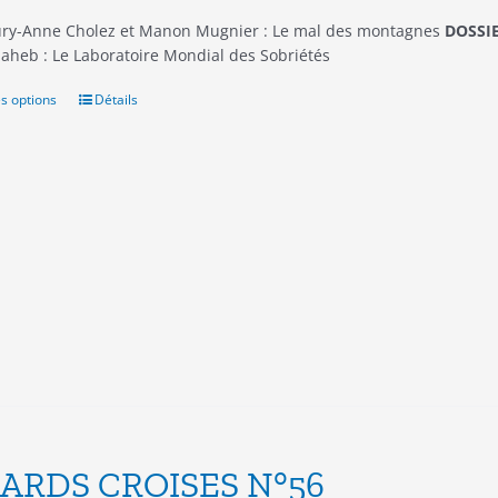
ry-Anne Cholez et Manon Mugnier : Le mal des montagnes
DOSSIE
aheb : Le Laboratoire Mondial des Sobriétés
s options
Ce
Détails
produit
a
plusieurs
variations.
Les
options
peuvent
être
choisies
sur
la
page
du
produit
ARDS CROISES N°56