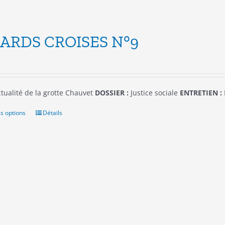
ARDS CROISES N°9
tualité de la grotte Chauvet
DOSSIER :
Justice sociale
ENTRETIEN :
s options
Ce
Détails
produit
a
plusieurs
variations.
Les
options
peuvent
être
choisies
sur