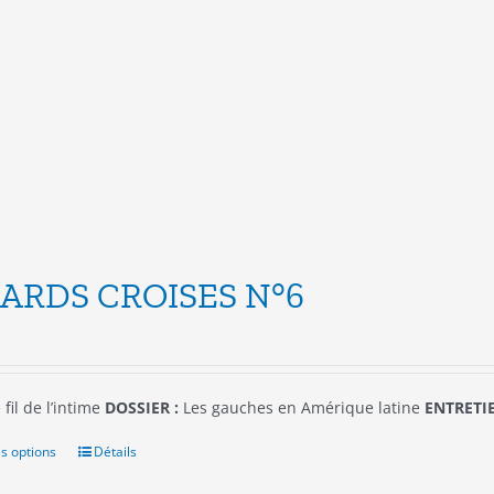
variations.
Les
options
peuvent
être
choisies
sur
la
page
du
produit
ARDS CROISES N°6
 fil de l’intime
DOSSIER :
Les gauches en Amérique latine
ENTRETIE
s options
Ce
Détails
produit