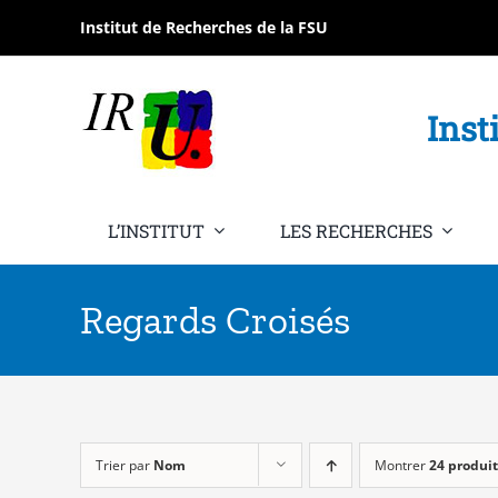
Passer
Institut de Recherches de la FSU
au
contenu
Inst
L’INSTITUT
LES RECHERCHES
Regards Croisés
Trier par
Nom
Montrer
24 produit