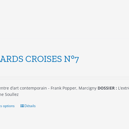
être
choisies
sur
la
page
du
produit
ARDS CROISES N°7
ntre d’art contemporain - Frank Popper, Marcigny
DOSSIER :
L’extr
he Soullez
s options
Ce
Détails
produit
a
plusieurs