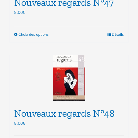
Nouveaux regards N°47
page
du
8.00
€
produit
Choix des options
Ce
Détails
produit
a
plusieurs
variations.
Les
options
peuvent
être
choisies
sur
la
Nouveaux regards N°48
page
du
8.00
€
produit