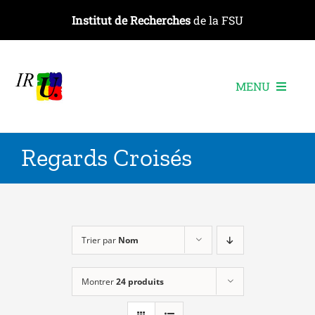
Passer
Institut de Recherches
de la FSU
au
contenu
MENU
L’institut
Regards Croisés
Les recherches
Les publications
Les événements
Trier par
Nom
Montrer
24 produits