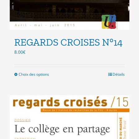
REGARDS CROISES N°14
8.00
€
Choix des options
Ce
Détails
produit
a
plusieurs
variations.
Les
options
peuvent
être
choisies