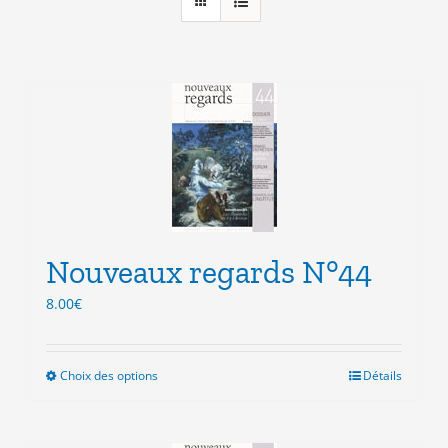
Nouveaux regards N°44
8.00
€
Choix des options
Ce
Détails
produit
a
plusieurs