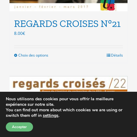
REGARDS CROISES N°21
8.00
€
Choix des options
Ce
Détails
produit
a
plusieurs
variations.
Les
options
Nous utilisons des cookies pour vous offrir la meilleure
peuvent
expérience sur notre site.
être
You can find out more about which cookies we are using or
switch them off in
settings
.
choisies
sur
Accepter
la
page