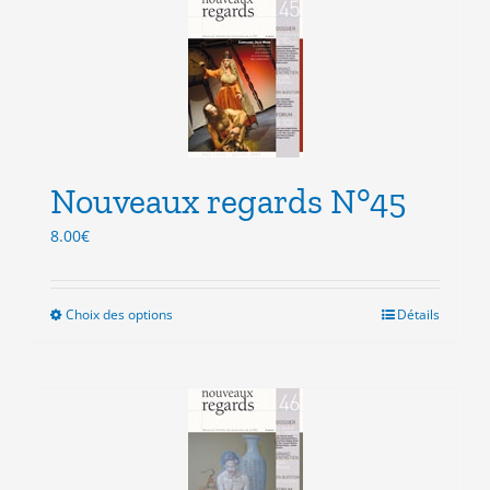
variations.
Les
options
peuvent
être
choisies
sur
la
Nouveaux regards N°45
page
du
8.00
€
produit
Choix des options
Ce
Détails
produit
a
plusieurs
variations.
Les
options
peuvent