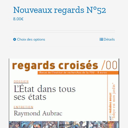
Nouveaux regards N°52
8.00
€
Choix des options
Ce
Détails
produit
a
plusieurs
variations.
Les
options
peuvent
être
choisies
sur
la
page
du
produit