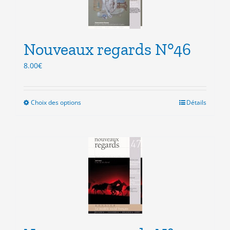
être
choisies
sur
la
Nouveaux regards N°46
page
du
8.00
€
produit
Choix des options
Ce
Détails
produit
a
plusieurs
variations.
Les
options
peuvent
être
choisies
sur
la