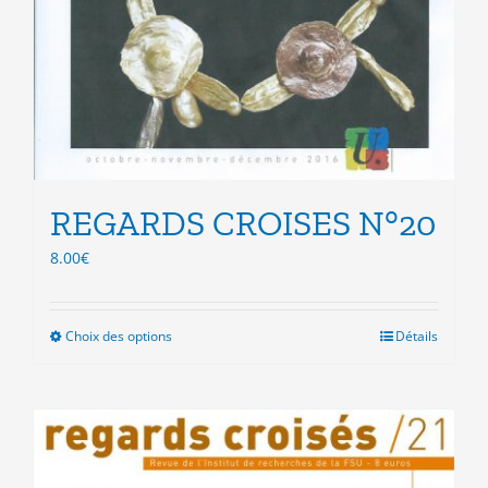
REGARDS CROISES N°20
8.00
€
Choix des options
Ce
Détails
produit
a
plusieurs
variations.
Les
options