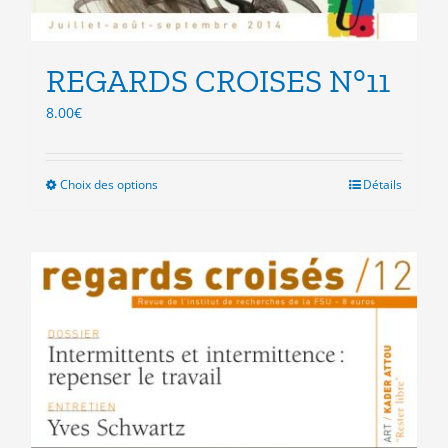
REGARDS CROISES N°11
8.00
€
Choix des options
Ce
Détails
produit
a
plusieurs
variations.
Les
options
peuvent
être
choisies
sur
la