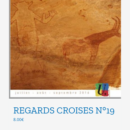
du
produit
REGARDS CROISES N°19
8.00
€