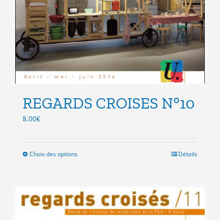
REGARDS CROISES N°10
8.00
€
Choix des options
Ce
Détails
produit
a
plusieurs
variations.
Les
options