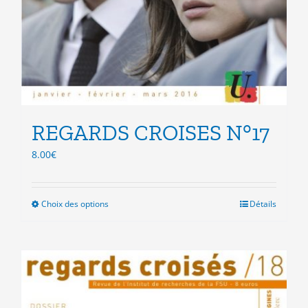
REGARDS CROISES N°17
8.00
€
Choix des options
Ce
Détails
produit
a
plusieurs
variations.
Les
options