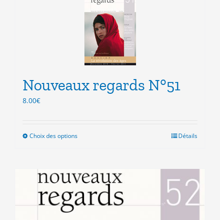
variations.
Les
options
peuvent
être
choisies
sur
la
Nouveaux regards N°51
page
8.00
€
du
produit
Choix des options
Ce
Détails
produit
a
plusieurs
variations.
Les
options
peuvent