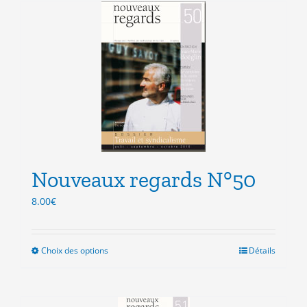
plusieurs
variations.
Les
options
peuvent
être
choisies
sur
la
page
du
produit
Nouveaux regards N°50
8.00
€
Choix des options
Ce
Détails
produit
a
plusieurs