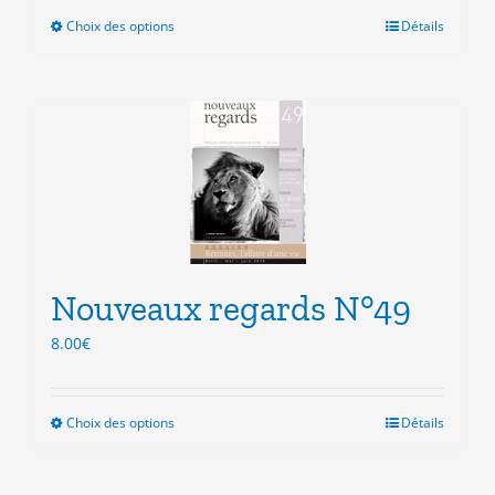
Choix des options
Ce
Détails
produit
a
plusieurs
variations.
Les
options
peuvent
être
choisies
sur
la
Nouveaux regards N°49
page
8.00
€
du
produit
Choix des options
Ce
Détails
produit
a