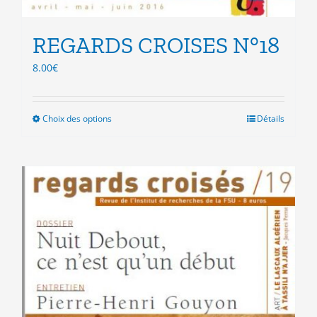
REGARDS CROISES N°18
8.00
€
Choix des options
Ce
Détails
produit
a
plusieurs
variations.
Les
options
peuvent
être
choisies
sur
la
page