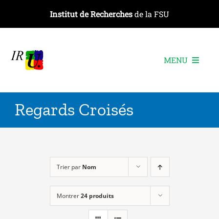
Passer
Institut de Recherches
de la FSU
au
contenu
MENU
L’institut
Regards Croisés
Les recherches
Les publications
Les événements
Trier par
Nom
Montrer
24 produits