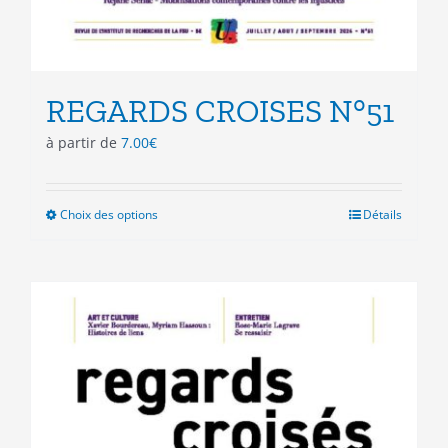
REGARDS CROISES N°51
à partir de
7.00
€
Choix des options
Ce
Détails
produit
a
plusieurs
variations.
Les
options
peuvent
être
choisies
sur