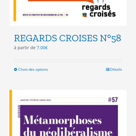
REGARDS CROISES N°58
à partir de
7.00
€
Choix des options
Ce
Détails
produit
a
plusieurs
variations.
Les
options
peuvent
être
choisies