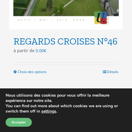
REGARDS CROISES N°46
à partir de
0.00
€
Choix des options
Ce
Détails
produit
a
plusieurs
Nous utilisons des cookies pour vous offrir la meilleure
variations.
expérience sur notre site.
Les
You can find out more about which cookies we are using or
Prix réduit
options
switch them off in
settings
.
peuvent
Accepter
être
choisies