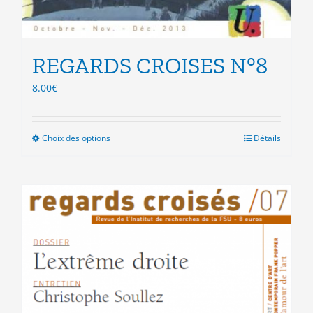
REGARDS CROISES N°8
8.00
€
Choix des options
Ce
Détails
produit
a
plusieurs
variations.
Les
options
peuvent
être
choisies
sur
la