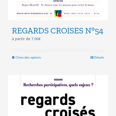
REGARDS CROISES N°54
à partir de
7.00
€
Choix des options
Ce
Détails
produit
a
plusieurs
variations.
Les
options
peuvent
être
choisies
sur