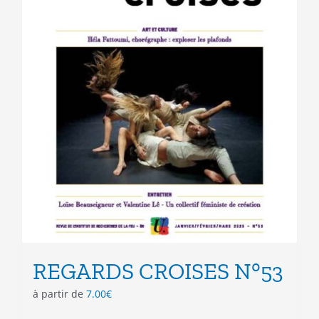
la
page
du
produit
REGARDS CROISES N°53
à partir de
7.00
€