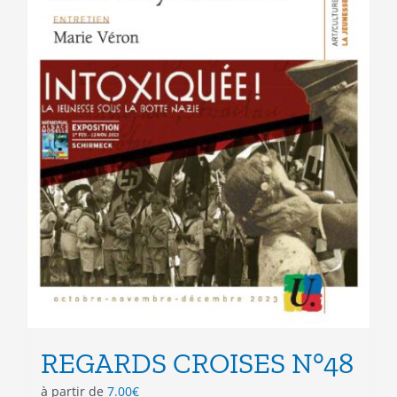
page
du
produit
REGARDS CROISES N°48
à partir de
7.00
€