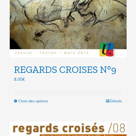
REGARDS CROISES N°9
8.00
€
Choix des options
Ce
Détails
produit
a
plusieurs
variations.
Les