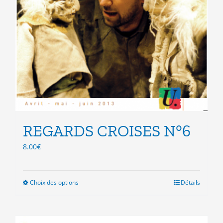
REGARDS CROISES N°6
8.00
€
Choix des options
Ce
Détails
produit
a
plusieurs