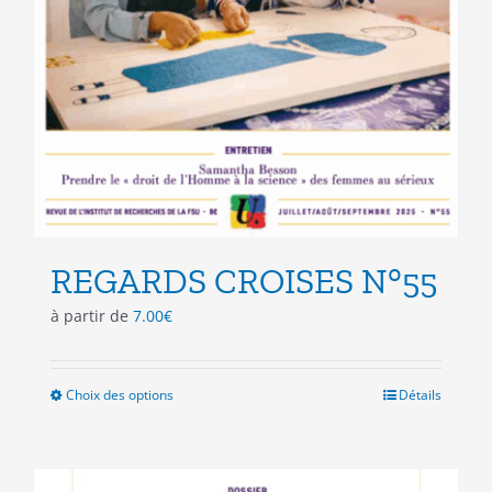
REGARDS CROISES N°55
à partir de
7.00
€
Choix des options
Ce
Détails
produit
a
plusieurs