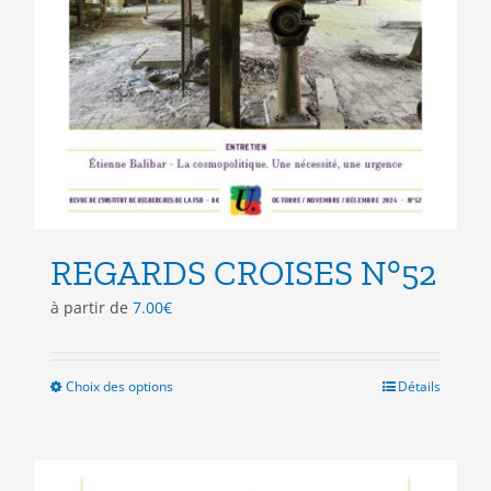
REGARDS CROISES N°52
à partir de
7.00
€
Choix des options
Ce
Détails
produit
a
plusieurs
variations.