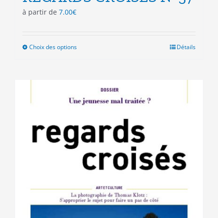
à partir de
7.00
€
Choix des options
Ce
Détails
produit
a
plusieurs
variations.
Les
options
peuvent
être
choisies
sur
la
page
du
produit