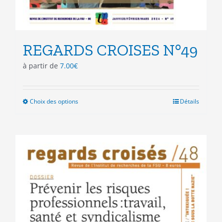
REGARDS CROISES N°49
à partir de
7.00
€
Choix des options
Ce
Détails
produit
a
plusieurs
variations.
Les
options
peuvent
être
choisies
sur
la