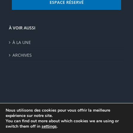
ESPACE RÉSERVÉ
À VOIR AUSSI
À LA UNE
ARCHIVES
Nous utilisons des cookies pour vous offrir la meilleure
expérience sur notre site.
© Institut de recherche de la FSU 2023 | Par
FSU
|
Plan du site
|
You can find out more about which cookies we are using or
Mentions légales
|
Politique de confidentialité
|
CGV
switch them off in
settings
.