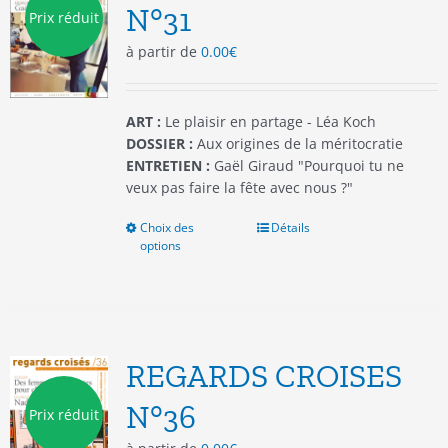
être
N°31
Prix réduit
choisies
à partir de
0.00
€
sur
la
page
du
ART :
Le plaisir en partage - Léa Koch
produit
DOSSIER :
Aux origines de la méritocratie
ENTRETIEN :
Gaël Giraud "Pourquoi tu ne
veux pas faire la fête avec nous ?"
Choix des
Ce
Détails
options
produit
a
plusieurs
variations.
Les
options
REGARDS CROISES
peuvent
être
N°36
Prix réduit
choisies