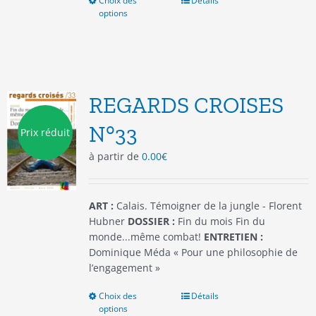
Choix des
Ce
Détails
options
produit
a
plusieurs
variations.
Les
options
REGARDS CROISES
peuvent
être
N°33
Prix réduit
choisies
à partir de
0.00
€
sur
la
page
du
ART :
Calais. Témoigner de la jungle - Florent
produit
Hubner
DOSSIER :
Fin du mois Fin du
monde...même combat!
ENTRETIEN :
Dominique Méda « Pour une philosophie de
l’engagement »
Choix des
Ce
Détails
options
produit