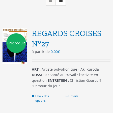
REGARDS CROISES
N°27
Prix réduit
à partir de
0.00
€
ART :
Artiste polyphonique - Aki Kuroda
DOSSIER :
Santé au travail : l’activité en
question
ENTRETIEN :
Christian Gourcuff
"L’amour du jeu"
Choix des
Ce
Détails
options
produit
a
plusieurs