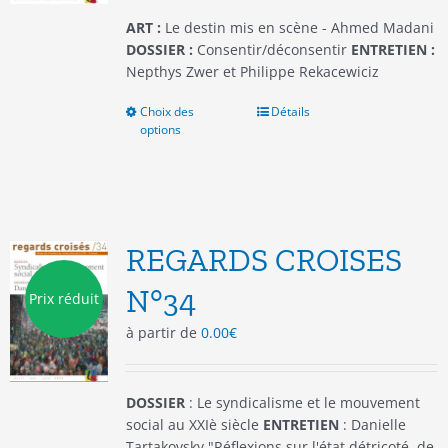
page
du
ART :
Le destin mis en scène - Ahmed Madani
produit
DOSSIER :
Consentir/déconsentir
ENTRETIEN :
Nepthys Zwer et Philippe Rekacewiciz
Choix des
Ce
Détails
options
produit
a
plusieurs
variations.
Les
options
REGARDS CROISES
peuvent
être
N°34
Prix réduit
choisies
à partir de
0.00
€
sur
la
page
du
DOSSIER
: Le syndicalisme et le mouvement
produit
social au XXIè siècle
ENTRETIEN
: Danielle
Tartakovsky "Réflexions sur l'état détricoté, de