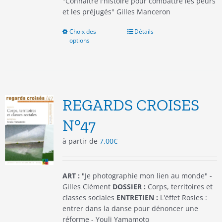
"Connaître l'histoire pour combattre les peurs
et les préjugés" Gilles Manceron
Choix des
Ce
Détails
options
produit
a
plusieurs
variations.
Les
options
REGARDS CROISES
peuvent
être
N°47
choisies
à partir de
7.00
€
sur
la
page
du
ART :
"Je photographie mon lien au monde" -
produit
Gilles Clément
DOSSIER :
Corps, territoires et
classes sociales
ENTRETIEN :
L'éffet Rosies :
entrer dans la danse pour dénoncer une
réforme - Youli Yamamoto