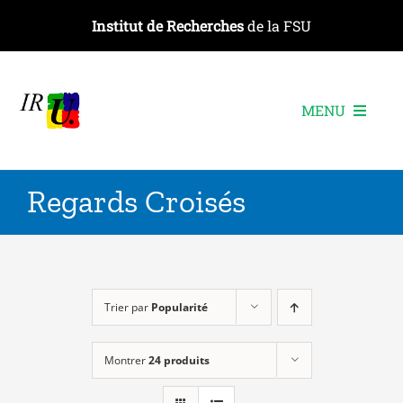
Passer
Institut de Recherches
de la FSU
au
contenu
MENU
L’institut
Regards Croisés
Les recherches
Les publications
Les événements
Trier par
Popularité
Montrer
24 produits