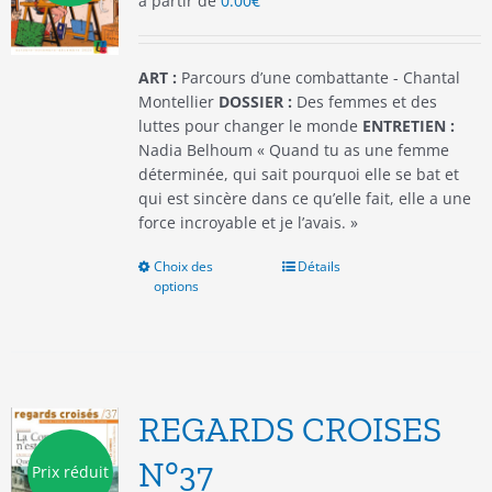
à partir de
0.00
€
sur
la
page
du
ART :
Parcours d’une combattante - Chantal
produit
Montellier
DOSSIER :
Des femmes et des
luttes pour changer le monde
ENTRETIEN :
Nadia Belhoum « Quand tu as une femme
déterminée, qui sait pourquoi elle se bat et
qui est sincère dans ce qu’elle fait, elle a une
force incroyable et je l’avais. »
Choix des
Ce
Détails
options
produit
a
plusieurs
variations.
Les
options
REGARDS CROISES
peuvent
être
N°37
Prix réduit
choisies