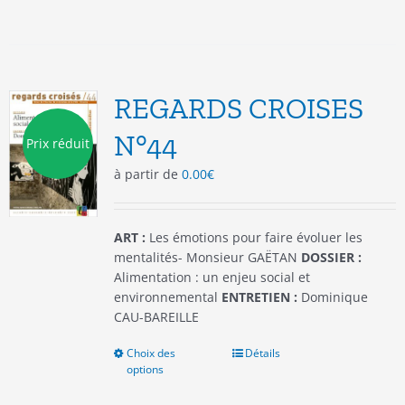
a
plusieurs
variations.
Les
options
REGARDS CROISES
peuvent
être
N°44
Prix réduit
choisies
à partir de
0.00
€
sur
la
page
du
ART :
Les émotions pour faire évoluer les
produit
mentalités- Monsieur GAËTAN
DOSSIER :
Alimentation : un enjeu social et
environnemental
ENTRETIEN :
Dominique
CAU-BAREILLE
Choix des
Ce
Détails
options
produit
a