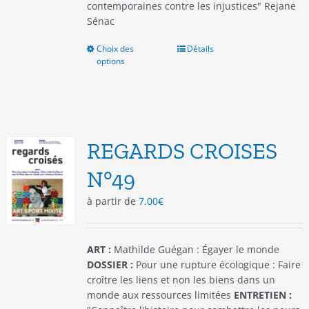
contemporaines contre les injustices" Rejane
Sénac
Choix des
Ce
Détails
options
produit
a
plusieurs
variations.
Les
options
REGARDS CROISES
peuvent
être
N°49
choisies
à partir de
7.00
€
sur
la
page
du
ART :
Mathilde Guégan : Égayer le monde
produit
DOSSIER :
Pour une rupture écologique : Faire
croître les liens et non les biens dans un
monde aux ressources limitées
ENTRETIEN :