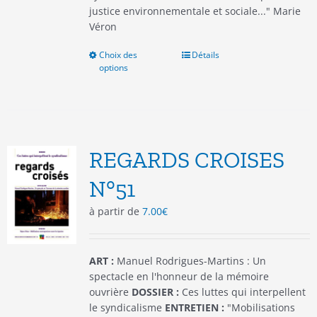
justice environnementale et sociale..." Marie
Véron
Choix des
Ce
Détails
options
produit
a
plusieurs
variations.
Les
options
REGARDS CROISES
peuvent
être
N°51
choisies
à partir de
7.00
€
sur
la
page
du
ART :
Manuel Rodrigues-Martins : Un
produit
spectacle en l'honneur de la mémoire
ouvrière
DOSSIER :
Ces luttes qui interpellent
le syndicalisme
ENTRETIEN :
"Mobilisations