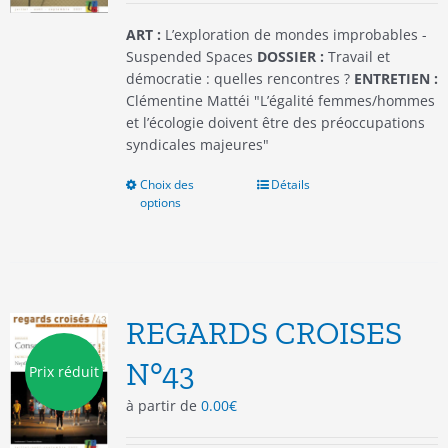
page
du
ART :
L’exploration de mondes improbables -
produit
Suspended Spaces
DOSSIER :
Travail et
démocratie : quelles rencontres ?
ENTRETIEN :
Clémentine Mattéi "L’égalité femmes/hommes
et l’écologie doivent être des préoccupations
syndicales majeures"
Choix des
Ce
Détails
options
produit
a
plusieurs
variations.
Les
options
REGARDS CROISES
peuvent
être
N°43
Prix réduit
choisies
à partir de
0.00
€
sur
la