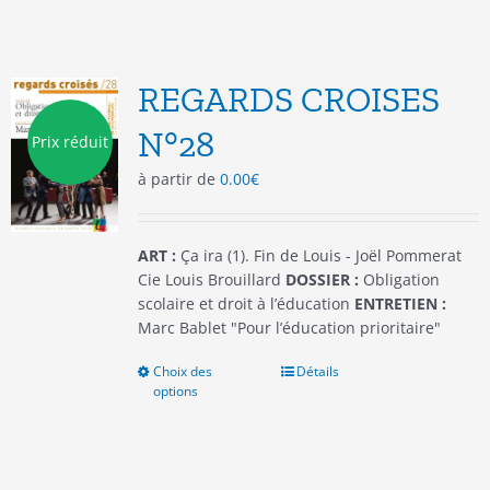
plusieurs
variations.
Les
options
REGARDS CROISES
peuvent
être
N°28
Prix réduit
choisies
à partir de
0.00
€
sur
la
page
du
ART :
Ça ira (1). Fin de Louis - Joël Pommerat
produit
Cie Louis Brouillard
DOSSIER :
Obligation
scolaire et droit à l’éducation
ENTRETIEN :
Marc Bablet "Pour l’éducation prioritaire"
Choix des
Ce
Détails
options
produit
a
plusieurs
variations.