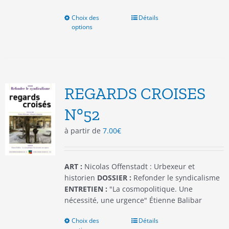
Choix des
Ce
Détails
options
produit
a
plusieurs
variations.
Les
options
REGARDS CROISES
peuvent
être
N°52
choisies
à partir de
7.00
€
sur
la
page
du
ART :
Nicolas Offenstadt : Urbexeur et
produit
historien
DOSSIER :
Refonder le syndicalisme
ENTRETIEN :
"La cosmopolitique. Une
nécessité, une urgence" Étienne Balibar
Choix des
Ce
Détails