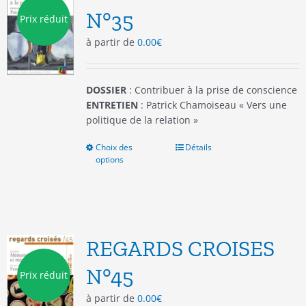
être
N°35
Prix réduit
choisies
à partir de
0.00
€
sur
la
page
du
DOSSIER
: Contribuer à la prise de conscience
produit
ENTRETIEN
: Patrick Chamoiseau « Vers une
politique de la relation »
Choix des
Ce
Détails
options
produit
a
plusieurs
variations.
Les
options
REGARDS CROISES
peuvent
être
N°45
Prix réduit
choisies
à partir de
0.00
€
sur