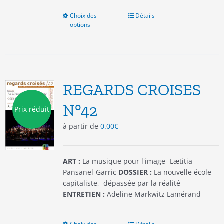
Choix des
Ce
Détails
options
produit
a
plusieurs
variations.
Les
options
REGARDS CROISES
peuvent
être
N°42
Prix réduit
choisies
à partir de
0.00
€
sur
la
page
du
ART :
La musique pour l'image- Lætitia
produit
Pansanel-Garric
DOSSIER :
La nouvelle école
capitaliste, dépassée par la réalité
ENTRETIEN :
Adeline Markwitz Lamérand