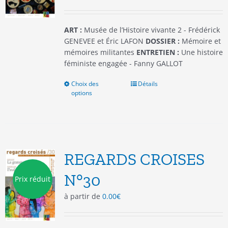
la
page
du
ART :
Musée de l’Histoire vivante 2 - Frédérick
produit
GENEVEE et Éric LAFON
DOSSIER :
Mémoire et
mémoires militantes
ENTRETIEN :
Une histoire
féministe engagée - Fanny GALLOT
Choix des
Ce
Détails
options
produit
a
plusieurs
variations.
Les
options
REGARDS CROISES
peuvent
être
N°30
Prix réduit
choisies
à partir de
0.00
€
sur
la
page