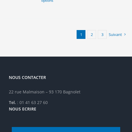
options
produit
a
plusieurs
variations.
Les
options
1
2
3
Suivant
peuvent
être
choisies
sur
la
page
NOUS CONTACTER
du
produit
22 rue Malmaison – 93 170 Bagnolet
Tel.
: 01 41 63 27 60
NOUS ECRIRE