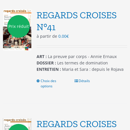
Les
options
REGARDS CROISES
peuvent
être
N°41
Prix réduit
choisies
à partir de
0.00
€
sur
la
page
du
ART :
La preuve par corps - Annie Ernaux
produit
DOSSIER :
Les termes de domination
ENTRETIEN :
Maria et Sara : depuis le Rojava
Choix des
Ce
Détails
options
produit
a
plusieurs
variations.
Les
options
REGARDS CROISES
peuvent