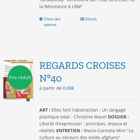
la Résistance à LRM"
Choix des
Ce
Détails
options
produit
a
plusieurs
variations.
Les
options
REGARDS CROISES
peuvent
être
N°40
Prix réduit
choisies
à partir de
0.00
€
sur
la
page
du
ART :
Elles font l'abstraction : Un langage
produit
plastique total - Christine Macel
DOSSIER :
Liberté d'expression : principes, enjeux et
réalités
ENTRETIEN :
Maria-Carmela Mini "La
culture au secours des exilés afghans"