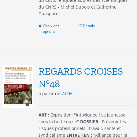
du Covid: enquête auprès des scientifiques
du CNRS - Michel Dubois et Catherine
Guaspare
Choix des
Ce
Détails
options
produit
a
plusieurs
variations.
Les
options
REGARDS CROISES
peuvent
être
N°48
choisies
à partir de
7.00
€
sur
la
page
du
ART :
Exposition: "Intoxiquée ! La jeunesse
produit
sous la botte nazie"
DOSSIER :
Prévenir les
risques professionnels : travail, santé et
syndicalisme
ENTRETIEN :
"Alliance pour la