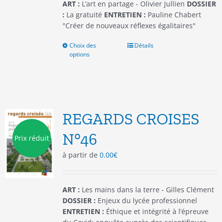
du
ART :
L’art en partage - Olivier Jullien
DOSSIER
produit
:
La gratuité
ENTRETIEN :
Pauline Chabert
"Créer de nouveaux réflexes égalitaires"
Choix des
Ce
Détails
options
produit
a
plusieurs
variations.
Les
options
REGARDS CROISES
peuvent
être
N°46
Prix réduit
choisies
à partir de
0.00
€
sur
la
page
du
ART :
Les mains dans la terre - Gilles Clément
produit
DOSSIER :
Enjeux du lycée professionnel
ENTRETIEN :
Éthique et intégrité à l’épreuve