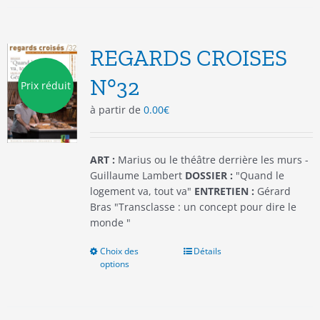
variations.
Les
options
REGARDS CROISES
peuvent
être
N°32
Prix réduit
choisies
à partir de
0.00
€
sur
la
page
du
ART :
Marius ou le théâtre derrière les murs -
produit
Guillaume Lambert
DOSSIER :
"Quand le
logement va, tout va"
ENTRETIEN :
Gérard
Bras "Transclasse : un concept pour dire le
monde "
Choix des
Ce
Détails
options
produit
a
plusieurs
variations.