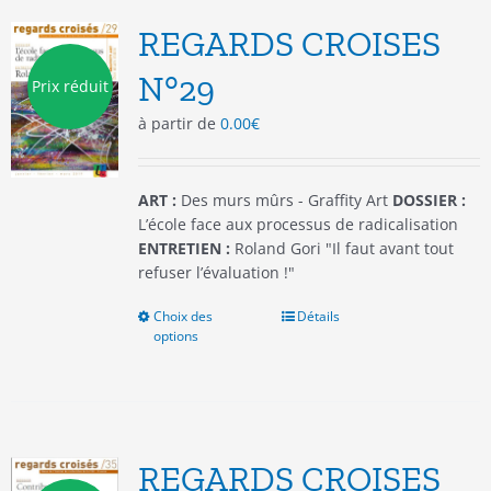
Les
options
REGARDS CROISES
peuvent
être
N°29
Prix réduit
choisies
à partir de
0.00
€
sur
la
page
du
ART :
Des murs mûrs - Graffity Art
DOSSIER :
produit
L’école face aux processus de radicalisation
ENTRETIEN :
Roland Gori "Il faut avant tout
refuser l’évaluation !"
Choix des
Ce
Détails
options
produit
a
plusieurs
variations.
Les
options
REGARDS CROISES
peuvent