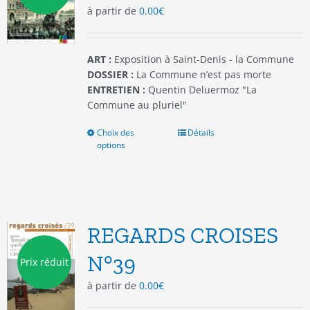
à partir de
0.00
€
sur
la
page
du
ART :
Exposition à Saint-Denis - la Commune
produit
DOSSIER :
La Commune n’est pas morte
ENTRETIEN :
Quentin Deluermoz "La
Commune au pluriel"
Choix des
Ce
Détails
options
produit
a
plusieurs
variations.
Les
options
REGARDS CROISES
peuvent
être
N°39
Prix réduit
choisies
à partir de
0.00
€
sur
la