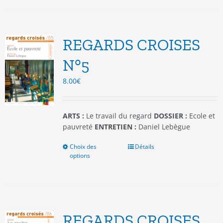
plusieurs
variations.
Les
options
REGARDS CROISES
peuvent
être
N°5
choisies
8.00
€
sur
la
page
du
ARTS :
Le travail du regard
DOSSIER :
Ecole et
produit
pauvreté
ENTRETIEN :
Daniel Lebègue
Choix des
Ce
Détails
options
produit
a
plusieurs
variations.
Les
options
REGARDS CROISES