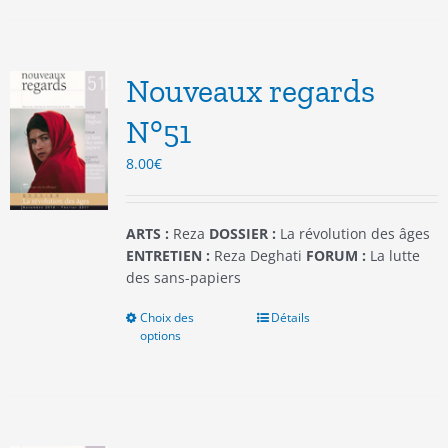
plusieurs
variations.
Les
options
Nouveaux regards
peuvent
être
N°51
choisies
8.00
€
sur
la
page
du
ARTS :
Reza
DOSSIER :
La révolution des âges
produit
ENTRETIEN :
Reza Deghati
FORUM :
La lutte
des sans-papiers
Choix des
Ce
Détails
options
produit
a
plusieurs
variations.
Les