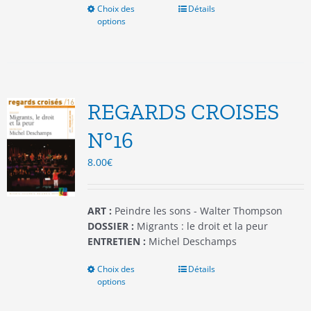
Choix des
Ce
Détails
options
produit
a
plusieurs
variations.
Les
options
REGARDS CROISES
peuvent
être
N°16
choisies
8.00
€
sur
la
page
du
ART :
Peindre les sons - Walter Thompson
produit
DOSSIER :
Migrants : le droit et la peur
ENTRETIEN :
Michel Deschamps
Choix des
Ce
Détails
options
produit
a