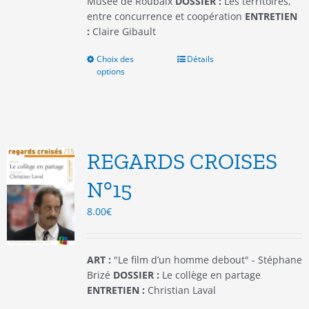
Musée de Roubaix
DOSSIER :
Les territoires,
entre concurrence et coopération
ENTRETIEN
:
Claire Gibault
Choix des
Ce
Détails
options
produit
a
plusieurs
variations.
Les
options
REGARDS CROISES
peuvent
être
N°15
choisies
8.00
€
sur
la
page
du
ART :
"Le film d’un homme debout" - Stéphane
produit
Brizé
DOSSIER :
Le collège en partage
ENTRETIEN :
Christian Laval