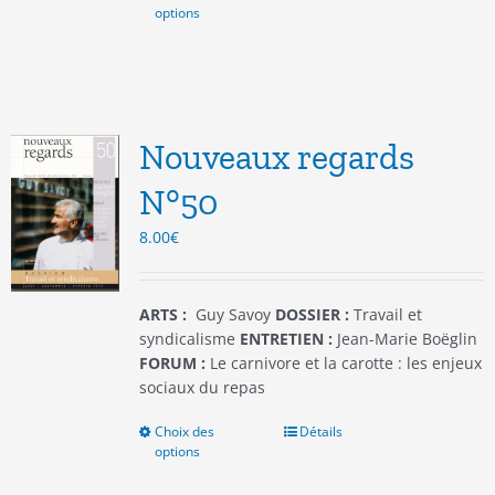
options
produit
a
plusieurs
variations.
Les
options
Nouveaux regards
peuvent
être
N°50
choisies
8.00
€
sur
la
page
du
ARTS :
Guy Savoy
DOSSIER :
Travail et
produit
syndicalisme
ENTRETIEN :
Jean-Marie Boëglin
FORUM :
Le carnivore et la carotte : les enjeux
sociaux du repas
Choix des
Ce
Détails
options
produit
a