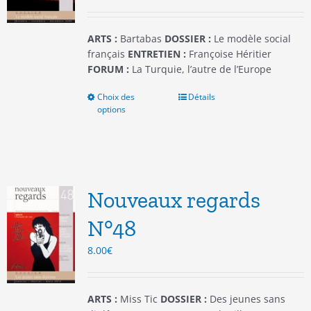
la
page
du
ARTS :
Bartabas
DOSSIER :
Le modèle social
produit
français
ENTRETIEN :
Françoise Héritier
FORUM :
La Turquie, l’autre de l’Europe
Choix des
Ce
Détails
options
produit
a
plusieurs
variations.
Les
options
Nouveaux regards
peuvent
être
N°48
choisies
8.00
€
sur
la
page
du
ARTS :
Miss Tic
DOSSIER :
Des jeunes sans