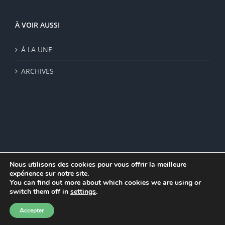
À VOIR AUSSI
À LA UNE
ARCHIVES
Nous utilisons des cookies pour vous offrir la meilleure
expérience sur notre site.
© Institut de recherche de la FSU 2023 | Par
FSU
|
Plan du site
|
You can find out more about which cookies we are using or
Mentions légales
|
Politique de confidentialité
|
CGV
switch them off in
settings
.
Facebook
Accepter