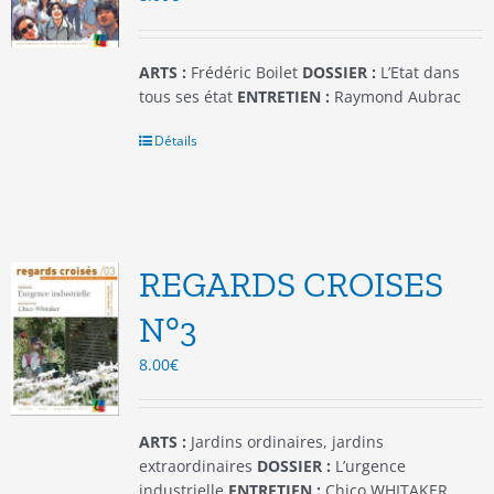
la
page
du
ARTS :
Frédéric Boilet
DOSSIER :
L’Etat dans
produit
tous ses état
ENTRETIEN :
Raymond Aubrac
Détails
REGARDS CROISES
N°3
8.00
€
ARTS :
Jardins ordinaires, jardins
extraordinaires
DOSSIER :
L’urgence
industrielle
ENTRETIEN :
Chico WHITAKER