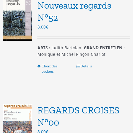
options
Nouveaux regards
peuvent
être
N°52
choisies
8.00
€
sur
la
page
du
ARTS :
Judith Bartolani
GRAND ENTRETIEN :
produit
Monique et Michel Pinçon-Charlot
Choix des
Ce
Détails
options
produit
a
plusieurs
variations.
Les
options
REGARDS CROISES
peuvent
être
N°00
choisies
8.00
€
sur