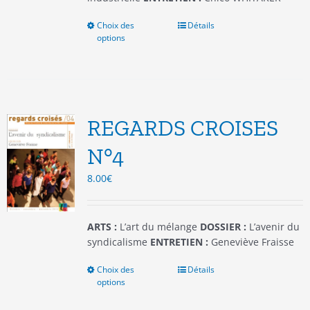
Choix des
Ce
Détails
options
produit
a
plusieurs
variations.
Les
options
REGARDS CROISES
peuvent
être
N°4
choisies
8.00
€
sur
la
page
du
ARTS :
L’art du mélange
DOSSIER :
L’avenir du
produit
syndicalisme
ENTRETIEN :
Geneviève Fraisse
Choix des
Ce
Détails
options
produit
a