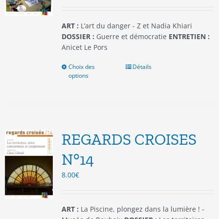
la
page
du
ART :
L’art du danger - Z et Nadia Khiari
produit
DOSSIER :
Guerre et démocratie
ENTRETIEN :
Anicet Le Pors
Choix des
Ce
Détails
options
produit
a
plusieurs
variations.
Les
options
REGARDS CROISES
peuvent
être
N°14
choisies
8.00
€
sur
la
page
du
ART :
La Piscine, plongez dans la lumière ! -
produit