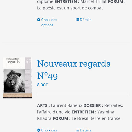
produit
diplôme
ENTRETIEN :
Marcel Trillat
FORUM :
La poésie est un sport de combat
Choix des
Ce
Détails
options
produit
a
plusieurs
variations.
Les
options
Nouveaux regards
peuvent
être
N°49
choisies
8.00
€
sur
la
page
du
ARTS :
Laurent Baheux
DOSSIER :
Retraites,
produit
l’affaire d’une vie
ENTRETIEN :
Yasmina
Khadra
FORUM :
Le Brésil, terre en transe
Choix des
Ce
Détails