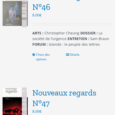
être
N°46
choisies
8.00
€
sur
la
page
du
ARTS :
Christopher Cheung
DOSSIER :
La
produit
société de l’urgence
ENTRETIEN :
Sam Braun
FORUM :
Islande : le peuple des lettres
Choix des
Ce
Détails
options
produit
a
plusieurs
variations.
Les
options
Nouveaux regards
peuvent
être
N°47
choisies
8.00
€
sur