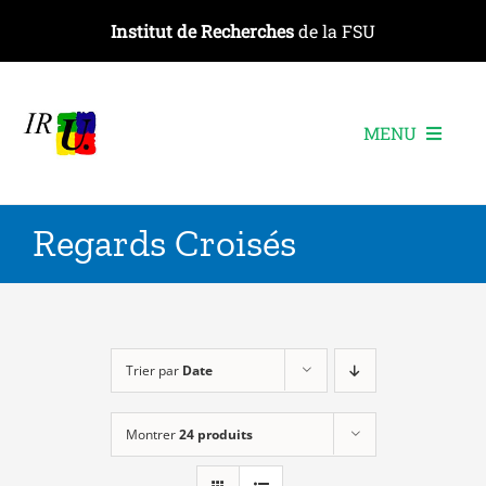
Passer
Institut de Recherches
de la FSU
au
contenu
MENU
L’institut
Regards Croisés
Les recherches
Les publications
Les événements
Trier par
Date
Montrer
24 produits