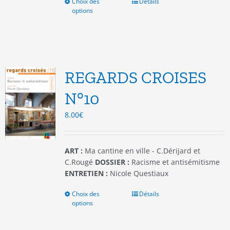
Choix des
Ce
Détails
options
produit
a
plusieurs
variations.
Les
options
REGARDS CROISES
peuvent
être
N°10
choisies
8.00
€
sur
la
page
du
ART :
Ma cantine en ville - C.Dérijard et
produit
C.Rougé
DOSSIER :
Racisme et antisémitisme
ENTRETIEN :
Nicole Questiaux
Choix des
Ce
Détails
options
produit
a
plusieurs