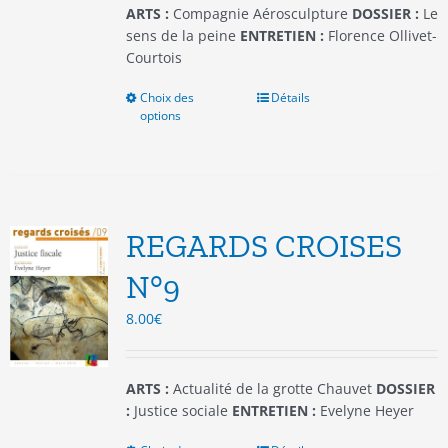
du
ARTS :
Compagnie Aérosculpture
DOSSIER :
Le
produit
sens de la peine
ENTRETIEN :
Florence Ollivet-
Courtois
Choix des
Ce
Détails
options
produit
a
plusieurs
variations.
Les
options
REGARDS CROISES
peuvent
être
N°9
choisies
8.00
€
sur
la
page
du
ARTS :
Actualité de la grotte Chauvet
DOSSIER
produit
:
Justice sociale
ENTRETIEN :
Evelyne Heyer