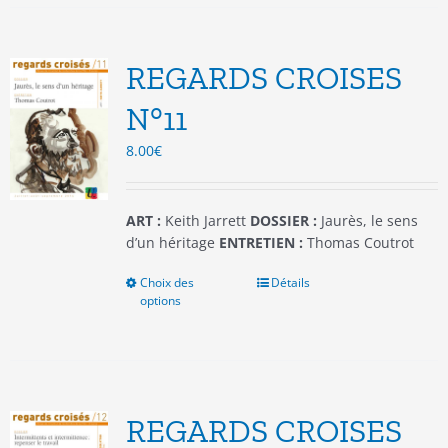
variations.
Les
options
REGARDS CROISES
peuvent
être
N°11
choisies
8.00
€
sur
la
page
du
ART :
Keith Jarrett
DOSSIER :
Jaurès, le sens
produit
d’un héritage
ENTRETIEN :
Thomas Coutrot
Choix des
Ce
Détails
options
produit
a
plusieurs
variations.
Les
options
REGARDS CROISES
peuvent