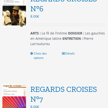
peuvent
être
N°6
choisies
8.00
€
sur
la
page
du
ARTS :
Le fil de l’intime
DOSSIER :
Les gauches
produit
en Amérique latine
ENTRETIEN :
Pierre
Larrouturou
Choix des
Ce
Détails
options
produit
a
plusieurs
variations.
Les
options
REGARDS CROISES
peuvent
être
N°7
choisies
8.00
€
sur