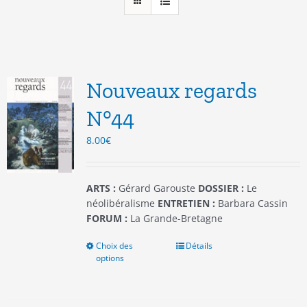
Nouveaux regards
N°44
8.00
€
ARTS :
Gérard Garouste
DOSSIER :
Le
néolibéralisme
ENTRETIEN :
Barbara Cassin
FORUM :
La Grande-Bretagne
Choix des
Ce
Détails
options
produit
a
plusieurs
variations.