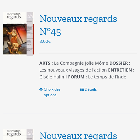
Les
options
Nouveaux regards
peuvent
être
N°45
choisies
8.00
€
sur
la
page
du
ARTS :
La Compagnie Jolie Môme
DOSSIER :
produit
Les nouveaux visages de l’action
ENTRETIEN :
Gisèle Halimi
FORUM :
Le temps de l’Inde
Choix des
Ce
Détails
options
produit
a
plusieurs
variations.
Les
options
Nouveaux regards
peuvent