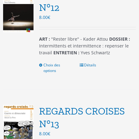
être
N°12
choisies
8.00
€
sur
la
page
du
ART :
"Rester libre" - Kader Attou
DOSSIER :
produit
Intermittents et intermittence : repenser le
travail
ENTRETIEN :
Yves Schwartz
Choix des
Ce
Détails
options
produit
a
plusieurs
variations.
Les
options
REGARDS CROISES
peuvent
être
N°13
choisies
8.00
€
sur