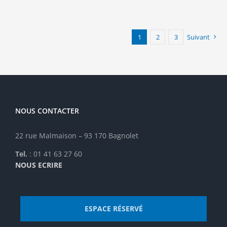
plusieurs
variations.
Les
options
1
2
3
Suivant
peuvent
être
choisies
sur
la
page
NOUS CONTACTER
du
produit
22 rue Malmaison – 93 170 Bagnolet
Tel.
: 01 41 63 27 60
NOUS ECRIRE
ESPACE RÉSERVÉ