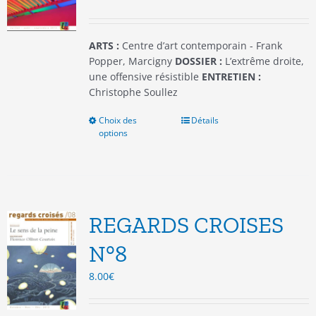
la
page
du
ARTS :
Centre d’art contemporain - Frank
produit
Popper, Marcigny
DOSSIER :
L’extrême droite,
une offensive résistible
ENTRETIEN :
Christophe Soullez
Choix des
Ce
Détails
options
produit
a
plusieurs
variations.
Les
options
REGARDS CROISES
peuvent
être
N°8
choisies
8.00
€
sur
la
page