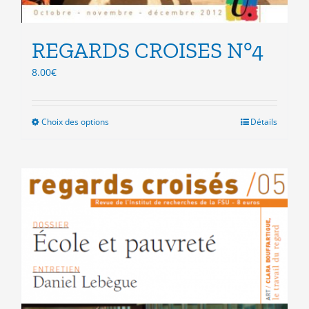
REGARDS CROISES N°4
8.00
€
Choix des options
Ce
Détails
produit
a
plusieurs
variations.
Les
options
peuvent
être
choisies
sur
la
page