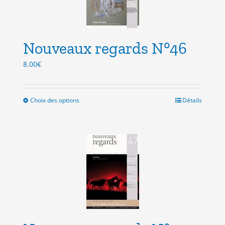
être
choisies
sur
la
Nouveaux regards N°46
page
du
8.00
€
produit
Choix des options
Ce
Détails
produit
a
plusieurs
variations.
Les
options
peuvent
être
choisies
sur
la