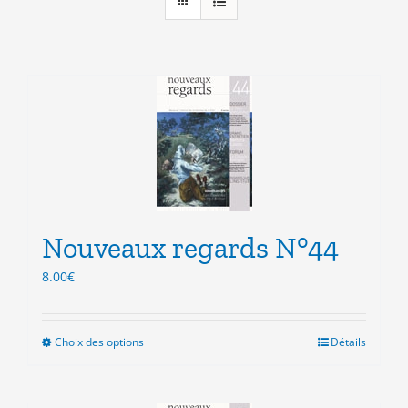
Nouveaux regards N°44
8.00
€
Choix des options
Ce
Détails
produit
a
plusieurs