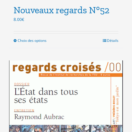
Nouveaux regards N°52
8.00
€
Choix des options
Ce
Détails
produit
a
plusieurs
variations.
Les
options
peuvent
être
choisies
sur
la
page
du
produit