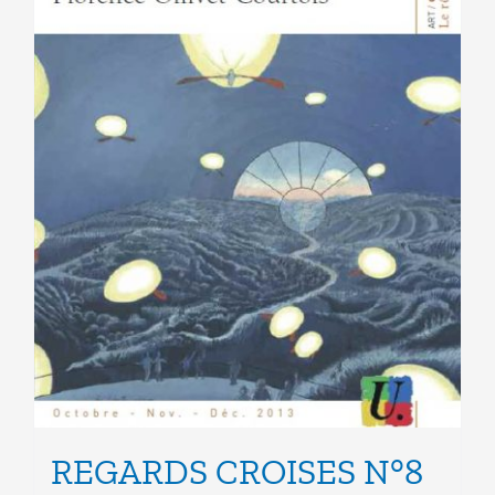
la
page
du
produit
REGARDS CROISES N°8