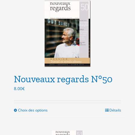
plusieurs
variations.
Les
options
peuvent
être
choisies
sur
la
page
du
produit
Nouveaux regards N°50
8.00
€
Choix des options
Ce
Détails
produit
a
plusieurs