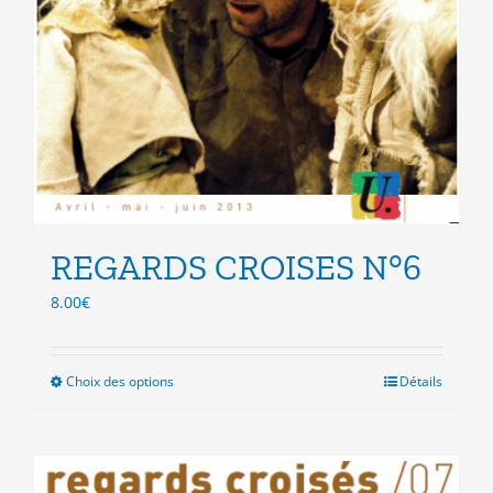
REGARDS CROISES N°6
8.00
€
Choix des options
Ce
Détails
produit
a
plusieurs
variations.