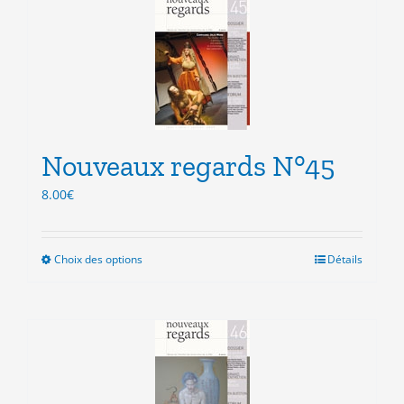
variations.
Les
options
peuvent
être
choisies
sur
la
Nouveaux regards N°45
page
du
8.00
€
produit
Choix des options
Ce
Détails
produit
a
plusieurs
variations.
Les
options
peuvent