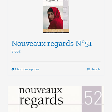
variations.
Les
options
peuvent
être
choisies
sur
la
Nouveaux regards N°51
page
8.00
€
du
produit
Choix des options
Ce
Détails
produit
a
plusieurs
variations.
Les
options
peuvent