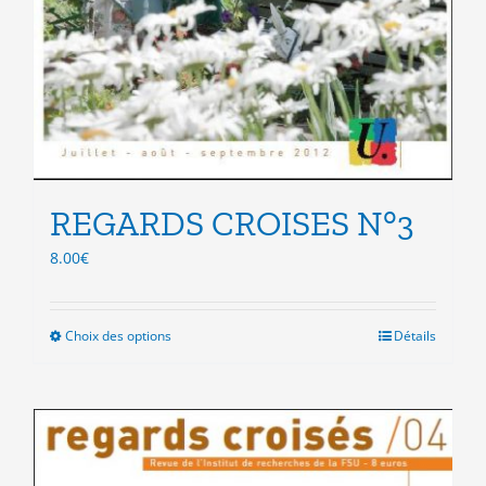
REGARDS CROISES N°3
8.00
€
Choix des options
Ce
Détails
produit
a
plusieurs
variations.
Les
options