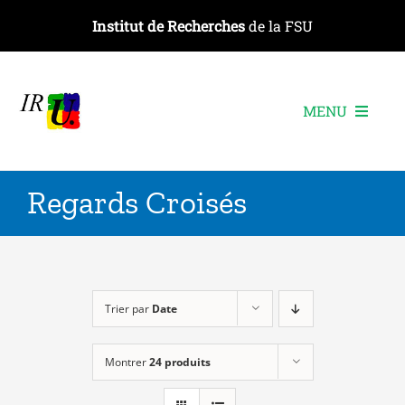
Passer
Institut de Recherches
de la FSU
au
contenu
MENU
L’institut
Regards Croisés
Les recherches
Les publications
Les événements
Trier par
Date
Montrer
24 produits