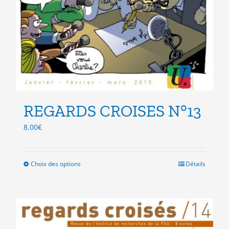
REGARDS CROISES N°13
8.00
€
Choix des options
Ce
Détails
produit
a
plusieurs
variations.
Les