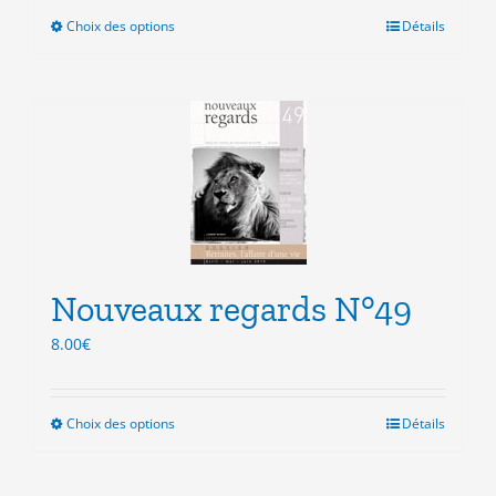
Choix des options
Ce
Détails
produit
a
plusieurs
variations.
Les
options
peuvent
être
choisies
sur
la
Nouveaux regards N°49
page
8.00
€
du
produit
Choix des options
Ce
Détails
produit
a