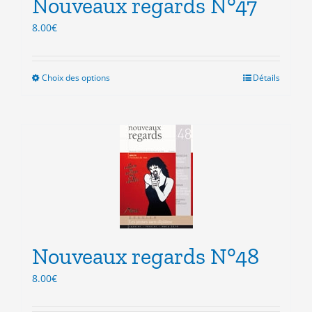
Nouveaux regards N°47
page
du
8.00
€
produit
Choix des options
Ce
Détails
produit
a
plusieurs
variations.
Les
options
peuvent
être
choisies
sur
la
Nouveaux regards N°48
page
du
8.00
€
produit