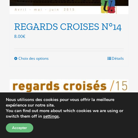
REGARDS CROISES N°14
8.00
€
Choix des options
Ce
Détails
produit
a
plusieurs
variations.
Les
options
Nous utilisons des cookies pour vous offrir la meilleure
expérience sur notre site.
peuvent
You can find out more about which cookies we are using or
être
switch them off in
settings
.
choisies
sur
Accepter
la