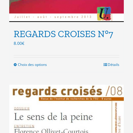
REGARDS CROISES N°7
8.00
€
Choix des options
Ce
Détails
produit
a
plusieurs
variations.
Les
options
peuvent
être
choisies
sur