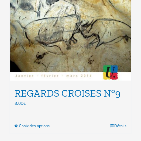
REGARDS CROISES N°9
8.00
€
Choix des options
Ce
Détails
produit
a