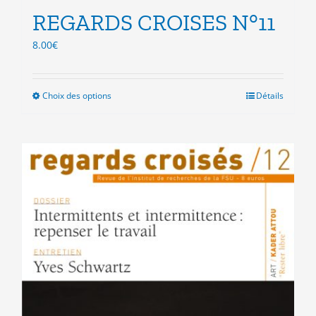
REGARDS CROISES N°11
8.00
€
Choix des options
Ce
Détails
produit
a
plusieurs
variations.
Les
options
peuvent
être
choisies
sur
la
page
du
produit