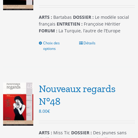
la
page
du
ARTS :
Bartabas
DOSSIER :
Le modèle social
produit
français
ENTRETIEN :
Françoise Héritier
FORUM :
La Turquie, l’autre de l’Europe
Choix des
Ce
Détails
options
produit
a
plusieurs
variations.
Les
options
Nouveaux regards
peuvent
être
N°48
choisies
8.00
€
sur
la
page
du
ARTS :
Miss Tic
DOSSIER :
Des jeunes sans