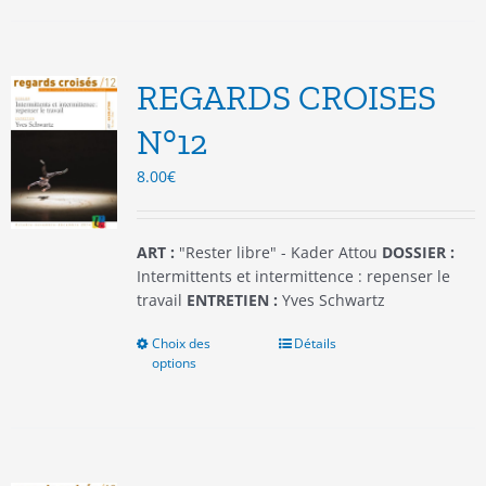
plusieurs
variations.
Les
options
REGARDS CROISES
peuvent
être
N°12
choisies
8.00
€
sur
la
page
du
ART :
"Rester libre" - Kader Attou
DOSSIER :
produit
Intermittents et intermittence : repenser le
travail
ENTRETIEN :
Yves Schwartz
Choix des
Ce
Détails
options
produit
a
plusieurs
variations.
Les