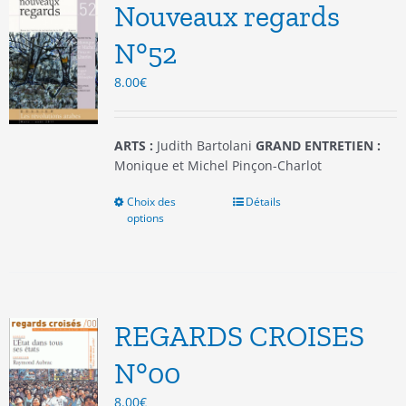
options
Nouveaux regards
peuvent
être
N°52
choisies
8.00
€
sur
la
page
du
ARTS :
Judith Bartolani
GRAND ENTRETIEN :
produit
Monique et Michel Pinçon-Charlot
Choix des
Ce
Détails
options
produit
a
plusieurs
variations.
Les
options
REGARDS CROISES
peuvent
être
N°00
choisies
8.00
€
sur