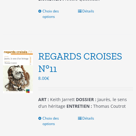
Choix des
Ce
Détails
options
produit
a
plusieurs
variations.
Les
options
REGARDS CROISES
peuvent
être
N°11
choisies
8.00
€
sur
la
page
du
ART :
Keith Jarrett
DOSSIER :
Jaurès, le sens
produit
d’un héritage
ENTRETIEN :
Thomas Coutrot
Choix des
Ce
Détails
options
produit
a