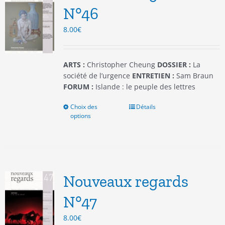
être
N°46
choisies
8.00
€
sur
la
page
du
ARTS :
Christopher Cheung
DOSSIER :
La
produit
société de l’urgence
ENTRETIEN :
Sam Braun
FORUM :
Islande : le peuple des lettres
Choix des
Ce
Détails
options
produit
a
plusieurs
variations.
Les
options
Nouveaux regards
peuvent
être
N°47
choisies
8.00
€
sur