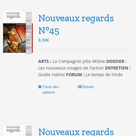
Les
options
Nouveaux regards
peuvent
être
N°45
choisies
8.00
€
sur
la
page
du
ARTS :
La Compagnie Jolie Môme
DOSSIER :
produit
Les nouveaux visages de l’action
ENTRETIEN :
Gisèle Halimi
FORUM :
Le temps de l’Inde
Choix des
Ce
Détails
options
produit
a
plusieurs
variations.
Les
options
Nouveaux regards
peuvent