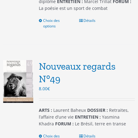
produit
diplôme
ENTRETIEN :
Marcel Trillat
FORUM :
La poésie est un sport de combat
Choix des
Ce
Détails
options
produit
a
plusieurs
variations.
Les
options
Nouveaux regards
peuvent
être
N°49
choisies
8.00
€
sur
la
page
du
ARTS :
Laurent Baheux
DOSSIER :
Retraites,
produit
l’affaire d’une vie
ENTRETIEN :
Yasmina
Khadra
FORUM :
Le Brésil, terre en transe
Choix des
Ce
Détails