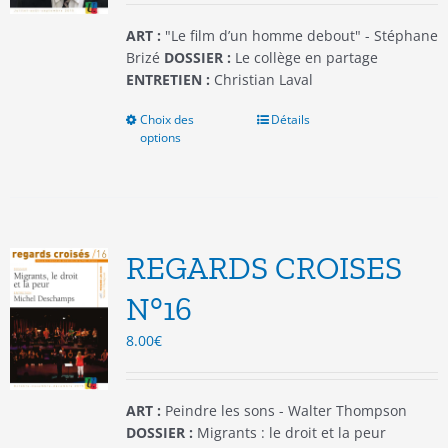
page
du
ART :
"Le film d’un homme debout" - Stéphane
produit
Brizé
DOSSIER :
Le collège en partage
ENTRETIEN :
Christian Laval
Choix des
Ce
Détails
options
produit
a
plusieurs
variations.
Les
options
REGARDS CROISES
peuvent
être
N°16
choisies
8.00
€
sur
la
page
du
ART :
Peindre les sons - Walter Thompson
produit
DOSSIER :
Migrants : le droit et la peur