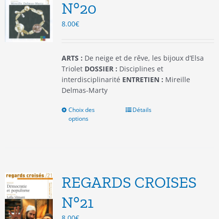
être
N°20
choisies
8.00
€
sur
la
page
du
ARTS :
De neige et de rêve, les bijoux d’Elsa
produit
Triolet
DOSSIER :
Disciplines et
interdisciplinarité
ENTRETIEN :
Mireille
Delmas-Marty
Choix des
Ce
Détails
options
produit
a
plusieurs
variations.
Les
options
REGARDS CROISES
peuvent
être
N°21
choisies
8.00
€
sur