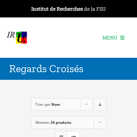
Passer
Institut de Recherches
de la FSU
au
contenu
MENU
L’institut
Regards Croisés
Les recherches
Les publications
Les événements
Trier par
Nom
Montrer
24 produits