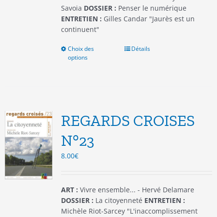
produit
Savoia
DOSSIER :
Penser le numérique
ENTRETIEN :
Gilles Candar "Jaurès est un
continuent"
Choix des
Ce
Détails
options
produit
a
plusieurs
variations.
Les
options
REGARDS CROISES
peuvent
être
N°23
choisies
8.00
€
sur
la
page
du
ART :
Vivre ensemble... - Hervé Delamare
produit
DOSSIER :
La citoyenneté
ENTRETIEN :
Michèle Riot-Sarcey "L'inaccomplissement