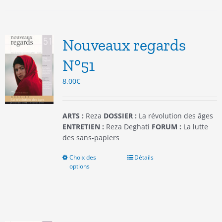
plusieurs
variations.
Les
options
Nouveaux regards
peuvent
être
N°51
choisies
8.00
€
sur
la
page
du
ARTS :
Reza
DOSSIER :
La révolution des âges
produit
ENTRETIEN :
Reza Deghati
FORUM :
La lutte
des sans-papiers
Choix des
Ce
Détails
options
produit
a
plusieurs
variations.
Les