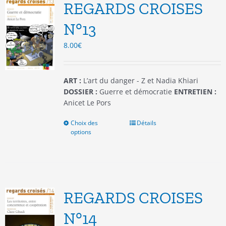
options
REGARDS CROISES
peuvent
être
N°13
choisies
8.00
€
sur
la
page
du
ART :
L’art du danger - Z et Nadia Khiari
produit
DOSSIER :
Guerre et démocratie
ENTRETIEN :
Anicet Le Pors
Choix des
Ce
Détails
options
produit
a
plusieurs
variations.
Les
options
REGARDS CROISES
peuvent
être
N°14
choisies