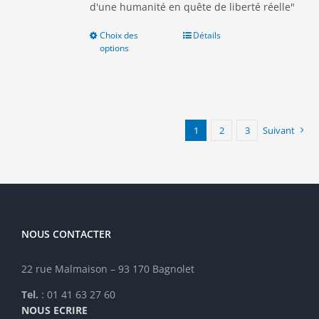
d'une humanité en quête de liberté réelle"
Choix des
Ce
Détails
options
produit
a
plusieurs
variations.
Les
options
1
2
3
Suivant
peuvent
être
choisies
sur
la
page
NOUS CONTACTER
du
produit
22 rue Malmaison – 93 170 Bagnolet
Tel.
: 01 41 63 27 60
NOUS ECRIRE