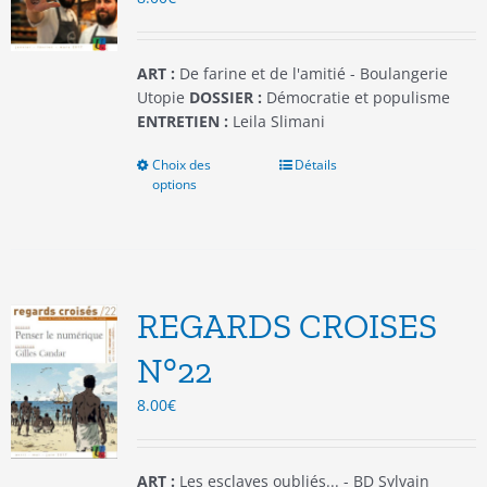
la
page
du
ART :
De farine et de l'amitié - Boulangerie
produit
Utopie
DOSSIER :
Démocratie et populisme
ENTRETIEN :
Leila Slimani
Choix des
Ce
Détails
options
produit
a
plusieurs
variations.
Les
options
REGARDS CROISES
peuvent
être
N°22
choisies
8.00
€
sur
la
page
du
ART :
Les esclaves oubliés... - BD Sylvain