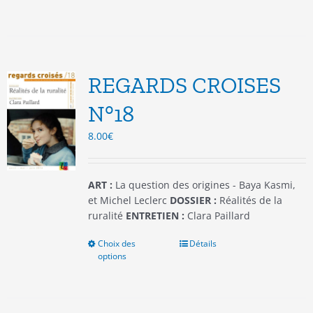
a
plusieurs
variations.
Les
options
REGARDS CROISES
peuvent
être
N°18
choisies
8.00
€
sur
la
page
du
ART :
La question des origines - Baya Kasmi,
produit
et Michel Leclerc
DOSSIER :
Réalités de la
ruralité
ENTRETIEN :
Clara Paillard
Choix des
Ce
Détails
options
produit
a
plusieurs
variations.