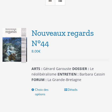
Nouveaux regards
N°44
8.00
€
ARTS :
Gérard Garouste
DOSSIER :
Le
néolibéralisme
ENTRETIEN :
Barbara Cassin
FORUM :
La Grande-Bretagne
Choix des
Ce
Détails
options
produit
a
plusieurs
variations.