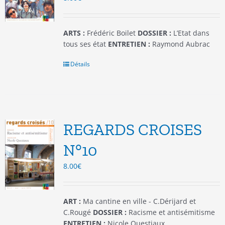
la
page
du
ARTS :
Frédéric Boilet
DOSSIER :
L’Etat dans
produit
tous ses état
ENTRETIEN :
Raymond Aubrac
Détails
REGARDS CROISES
N°10
8.00
€
ART :
Ma cantine en ville - C.Dérijard et
C.Rougé
DOSSIER :
Racisme et antisémitisme
ENTRETIEN :
Nicole Questiaux