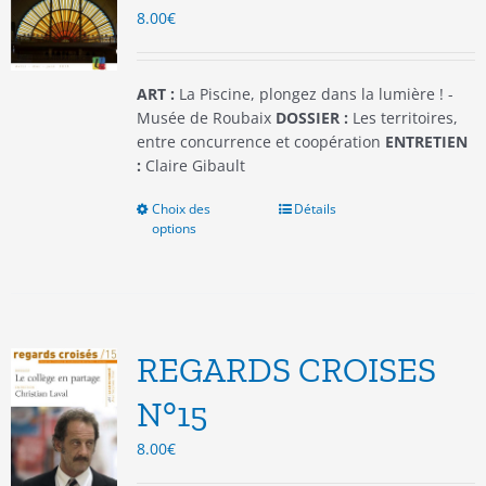
8.00
€
sur
la
page
du
ART :
La Piscine, plongez dans la lumière ! -
produit
Musée de Roubaix
DOSSIER :
Les territoires,
entre concurrence et coopération
ENTRETIEN
:
Claire Gibault
Choix des
Ce
Détails
options
produit
a
plusieurs
variations.
Les
options
REGARDS CROISES
peuvent
être
N°15
choisies
8.00
€
sur
la