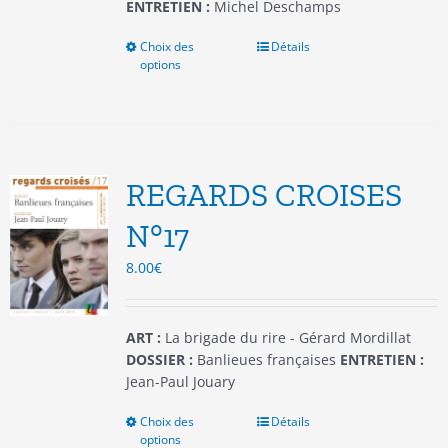
ENTRETIEN :
Michel Deschamps
Choix des
Ce
Détails
options
produit
a
plusieurs
variations.
Les
options
REGARDS CROISES
peuvent
être
N°17
choisies
8.00
€
sur
la
page
du
ART :
La brigade du rire - Gérard Mordillat
produit
DOSSIER :
Banlieues françaises
ENTRETIEN :
Jean-Paul Jouary
Choix des
Ce
Détails
options
produit