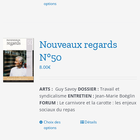
options
produit
a
plusieurs
variations.
Les
options
Nouveaux regards
peuvent
être
N°50
choisies
8.00
€
sur
la
page
du
ARTS :
Guy Savoy
DOSSIER :
Travail et
produit
syndicalisme
ENTRETIEN :
Jean-Marie Boëglin
FORUM :
Le carnivore et la carotte : les enjeux
sociaux du repas
Choix des
Ce
Détails
options
produit
a