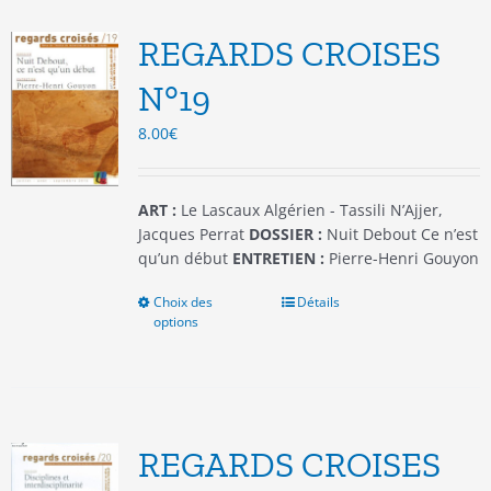
Les
options
REGARDS CROISES
peuvent
être
N°19
choisies
8.00
€
sur
la
page
du
ART :
Le Lascaux Algérien - Tassili N’Ajjer,
produit
Jacques Perrat
DOSSIER :
Nuit Debout Ce n’est
qu’un début
ENTRETIEN :
Pierre-Henri Gouyon
Choix des
Ce
Détails
options
produit
a
plusieurs
variations.
Les
options
REGARDS CROISES
peuvent