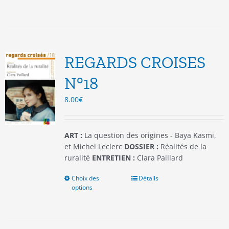
a
plusieurs
variations.
Les
options
REGARDS CROISES
peuvent
être
N°18
choisies
8.00
€
sur
la
page
du
ART :
La question des origines - Baya Kasmi,
produit
et Michel Leclerc
DOSSIER :
Réalités de la
ruralité
ENTRETIEN :
Clara Paillard
Choix des
Ce
Détails
options
produit
a
plusieurs
variations.