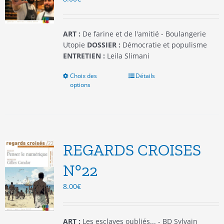
la
page
du
ART :
De farine et de l'amitié - Boulangerie
produit
Utopie
DOSSIER :
Démocratie et populisme
ENTRETIEN :
Leila Slimani
Choix des
Ce
Détails
options
produit
a
plusieurs
variations.
Les
options
REGARDS CROISES
peuvent
être
N°22
choisies
8.00
€
sur
la
page
du
ART :
Les esclaves oubliés... - BD Sylvain