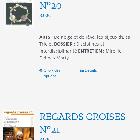
être
N°20
choisies
8.00
€
sur
la
page
du
ARTS :
De neige et de rêve, les bijoux d’Elsa
produit
Triolet
DOSSIER :
Disciplines et
interdisciplinarité
ENTRETIEN :
Mireille
Delmas-Marty
Choix des
Ce
Détails
options
produit
a
plusieurs
variations.
Les
options
REGARDS CROISES
peuvent
être
N°21
choisies
8.00
€
sur