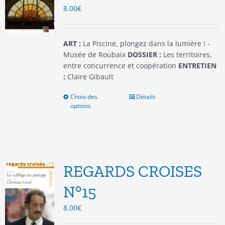
8.00
€
sur
la
page
du
ART :
La Piscine, plongez dans la lumière ! -
produit
Musée de Roubaix
DOSSIER :
Les territoires,
entre concurrence et coopération
ENTRETIEN
:
Claire Gibault
Choix des
Ce
Détails
options
produit
a
plusieurs
variations.
Les
options
REGARDS CROISES
peuvent
être
N°15
choisies
8.00
€
sur
la