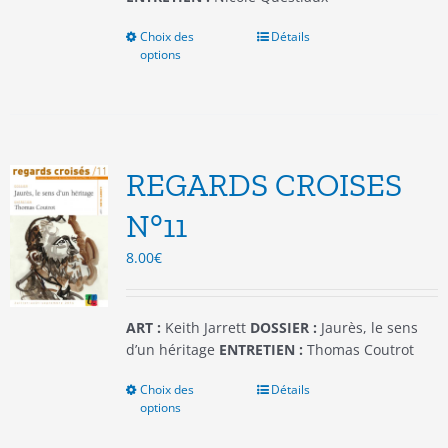
Choix des
Ce
Détails
options
produit
a
plusieurs
variations.
Les
options
REGARDS CROISES
peuvent
être
N°11
choisies
8.00
€
sur
la
page
du
ART :
Keith Jarrett
DOSSIER :
Jaurès, le sens
produit
d’un héritage
ENTRETIEN :
Thomas Coutrot
Choix des
Ce
Détails
options
produit
a