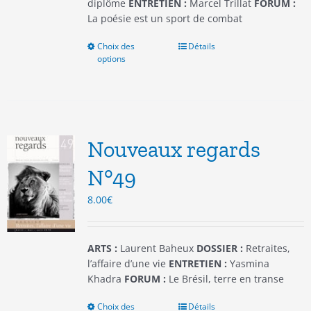
produit
diplôme
ENTRETIEN :
Marcel Trillat
FORUM :
La poésie est un sport de combat
Choix des
Ce
Détails
options
produit
a
plusieurs
variations.
Les
options
Nouveaux regards
peuvent
être
N°49
choisies
8.00
€
sur
la
page
du
ARTS :
Laurent Baheux
DOSSIER :
Retraites,
produit
l’affaire d’une vie
ENTRETIEN :
Yasmina
Khadra
FORUM :
Le Brésil, terre en transe
Choix des
Ce
Détails