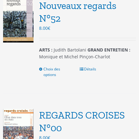
options
Nouveaux regards
peuvent
être
N°52
choisies
8.00
€
sur
la
page
du
ARTS :
Judith Bartolani
GRAND ENTRETIEN :
produit
Monique et Michel Pinçon-Charlot
Choix des
Ce
Détails
options
produit
a
plusieurs
variations.
Les
options
REGARDS CROISES
peuvent
être
N°00
choisies
8.00
€
sur