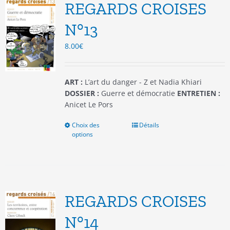
options
REGARDS CROISES
peuvent
être
N°13
choisies
8.00
€
sur
la
page
du
ART :
L’art du danger - Z et Nadia Khiari
produit
DOSSIER :
Guerre et démocratie
ENTRETIEN :
Anicet Le Pors
Choix des
Ce
Détails
options
produit
a
plusieurs
variations.
Les
options
REGARDS CROISES
peuvent
être
N°14
choisies