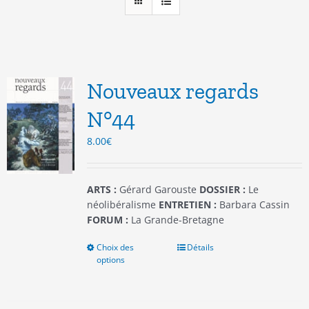
Nouveaux regards
N°44
8.00
€
ARTS :
Gérard Garouste
DOSSIER :
Le
néolibéralisme
ENTRETIEN :
Barbara Cassin
FORUM :
La Grande-Bretagne
Choix des
Ce
Détails
options
produit
a
plusieurs
variations.