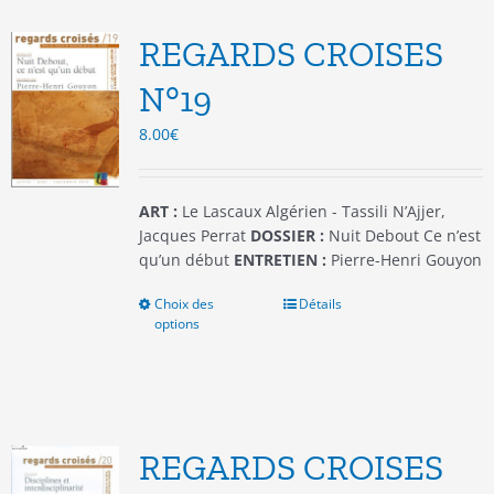
Les
options
REGARDS CROISES
peuvent
être
N°19
choisies
8.00
€
sur
la
page
du
ART :
Le Lascaux Algérien - Tassili N’Ajjer,
produit
Jacques Perrat
DOSSIER :
Nuit Debout Ce n’est
qu’un début
ENTRETIEN :
Pierre-Henri Gouyon
Choix des
Ce
Détails
options
produit
a
plusieurs
variations.
Les
options
REGARDS CROISES
peuvent