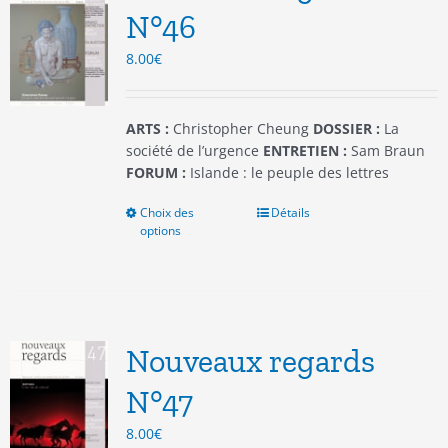
être
N°46
choisies
8.00
€
sur
la
page
du
ARTS :
Christopher Cheung
DOSSIER :
La
produit
société de l’urgence
ENTRETIEN :
Sam Braun
FORUM :
Islande : le peuple des lettres
Choix des
Ce
Détails
options
produit
a
plusieurs
variations.
Les
options
Nouveaux regards
peuvent
être
N°47
choisies
8.00
€
sur