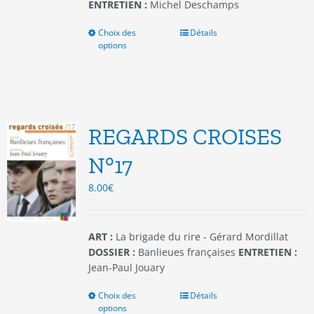
ENTRETIEN :
Michel Deschamps
Choix des
Ce
Détails
options
produit
a
plusieurs
variations.
Les
options
REGARDS CROISES
peuvent
être
N°17
choisies
8.00
€
sur
la
page
du
ART :
La brigade du rire - Gérard Mordillat
produit
DOSSIER :
Banlieues françaises
ENTRETIEN :
Jean-Paul Jouary
Choix des
Ce
Détails
options
produit