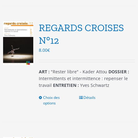
plusieurs
variations.
Les
options
REGARDS CROISES
peuvent
être
N°12
choisies
8.00
€
sur
la
page
du
ART :
"Rester libre" - Kader Attou
DOSSIER :
produit
Intermittents et intermittence : repenser le
travail
ENTRETIEN :
Yves Schwartz
Choix des
Ce
Détails
options
produit
a
plusieurs
variations.
Les