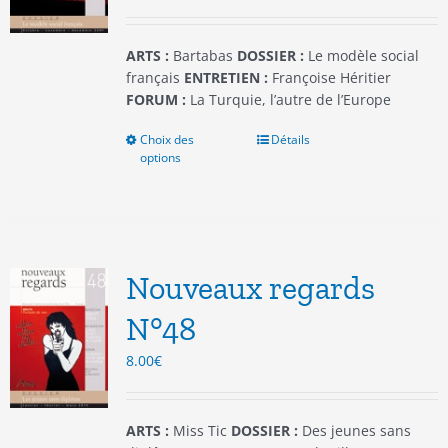
la
page
du
ARTS :
Bartabas
DOSSIER :
Le modèle social
produit
français
ENTRETIEN :
Françoise Héritier
FORUM :
La Turquie, l’autre de l’Europe
Choix des
Ce
Détails
options
produit
a
plusieurs
variations.
Les
options
Nouveaux regards
peuvent
être
N°48
choisies
8.00
€
sur
la
page
du
ARTS :
Miss Tic
DOSSIER :
Des jeunes sans