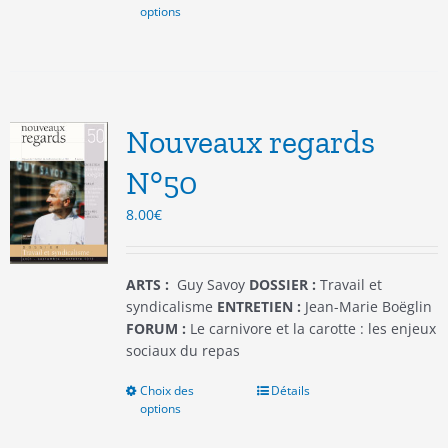
options
produit
a
plusieurs
variations.
Les
options
Nouveaux regards
peuvent
être
N°50
choisies
8.00
€
sur
la
page
du
ARTS :
Guy Savoy
DOSSIER :
Travail et
produit
syndicalisme
ENTRETIEN :
Jean-Marie Boëglin
FORUM :
Le carnivore et la carotte : les enjeux
sociaux du repas
Choix des
Ce
Détails
options
produit
a