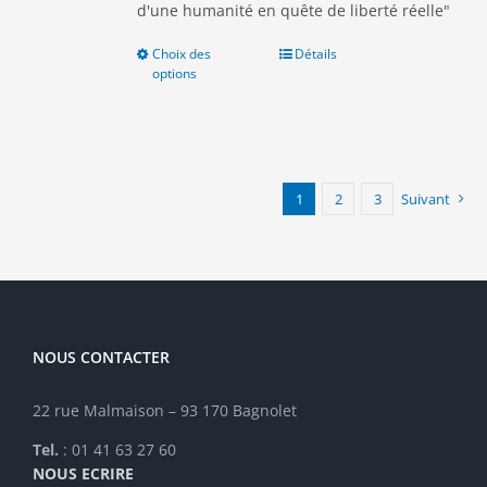
d'une humanité en quête de liberté réelle"
Choix des
Ce
Détails
options
produit
a
plusieurs
variations.
Les
options
1
2
3
Suivant
peuvent
être
choisies
sur
la
page
NOUS CONTACTER
du
produit
22 rue Malmaison – 93 170 Bagnolet
Tel.
: 01 41 63 27 60
NOUS ECRIRE