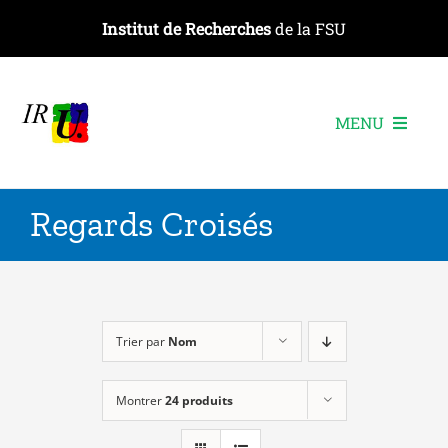
Passer
Institut de Recherches
de la FSU
au
contenu
MENU
L’institut
Regards Croisés
Les recherches
Les publications
Les événements
Trier par
Nom
Montrer
24 produits