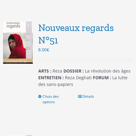
plusieurs
variations.
Les
options
Nouveaux regards
peuvent
être
N°51
choisies
8.00
€
sur
la
page
du
ARTS :
Reza
DOSSIER :
La révolution des âges
produit
ENTRETIEN :
Reza Deghati
FORUM :
La lutte
des sans-papiers
Choix des
Ce
Détails
options
produit
a
plusieurs
variations.
Les