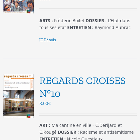
la
page
du
ARTS :
Frédéric Boilet
DOSSIER :
L’Etat dans
produit
tous ses état
ENTRETIEN :
Raymond Aubrac
Détails
REGARDS CROISES
N°10
8.00
€
ART :
Ma cantine en ville - C.Dérijard et
C.Rougé
DOSSIER :
Racisme et antisémitisme
ENTRETIEN :
Nicole Questiaux