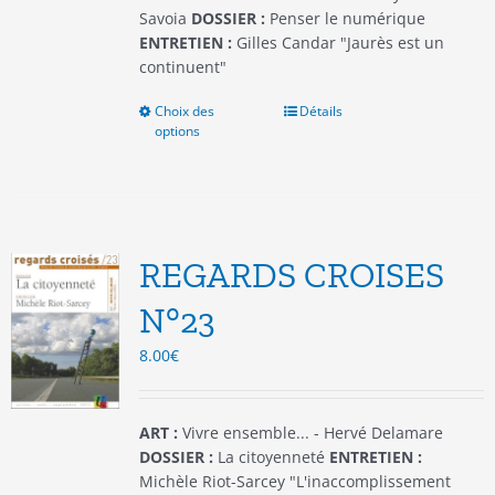
produit
Savoia
DOSSIER :
Penser le numérique
ENTRETIEN :
Gilles Candar "Jaurès est un
continuent"
Choix des
Ce
Détails
options
produit
a
plusieurs
variations.
Les
options
REGARDS CROISES
peuvent
être
N°23
choisies
8.00
€
sur
la
page
du
ART :
Vivre ensemble... - Hervé Delamare
produit
DOSSIER :
La citoyenneté
ENTRETIEN :
Michèle Riot-Sarcey "L'inaccomplissement