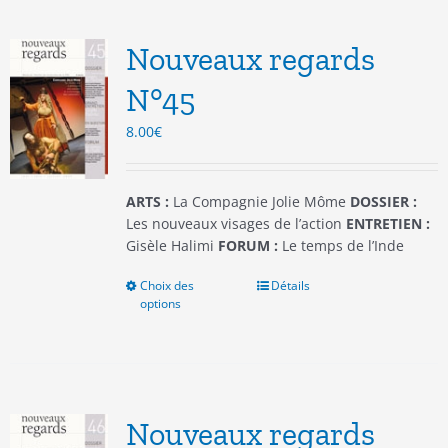
Les
options
Nouveaux regards
peuvent
être
N°45
choisies
8.00
€
sur
la
page
du
ARTS :
La Compagnie Jolie Môme
DOSSIER :
produit
Les nouveaux visages de l’action
ENTRETIEN :
Gisèle Halimi
FORUM :
Le temps de l’Inde
Choix des
Ce
Détails
options
produit
a
plusieurs
variations.
Les
options
Nouveaux regards
peuvent