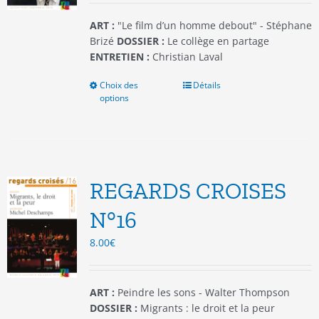
page
du
ART :
"Le film d’un homme debout" - Stéphane
produit
Brizé
DOSSIER :
Le collège en partage
ENTRETIEN :
Christian Laval
Choix des
Ce
Détails
options
produit
a
plusieurs
variations.
Les
options
REGARDS CROISES
peuvent
être
N°16
choisies
8.00
€
sur
la
page
du
ART :
Peindre les sons - Walter Thompson
produit
DOSSIER :
Migrants : le droit et la peur