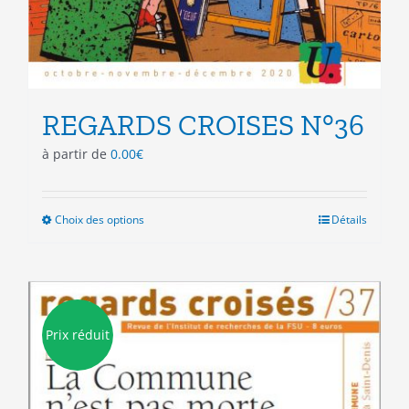
REGARDS CROISES N°36
à partir de
0.00
€
Choix des options
Ce
Détails
produit
a
plusieurs
variations.
Les
Prix réduit
options
peuvent
être
choisies