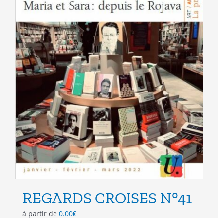
page
du
produit
REGARDS CROISES N°41
à partir de
0.00
€