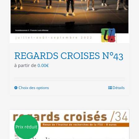
REGARDS CROISES N°43
à partir de
0.00
€
Choix des options
Ce
Détails
produit
a
plusieurs
variations.
Les
Prix réduit
options
peuvent