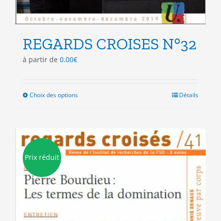
REGARDS CROISES N°32
à partir de
0.00
€
Choix des options
Ce
Détails
produit
a
plusieurs
variations.
Les
Prix réduit
options
peuvent
être
choisies
sur
la