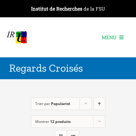
Passer
Institut de Recherches
de la FSU
au
contenu
MENU
L’institut
Regards Croisés
Les recherches
Les publications
Les événements
Trier par
Popularité
Montrer
12 produits