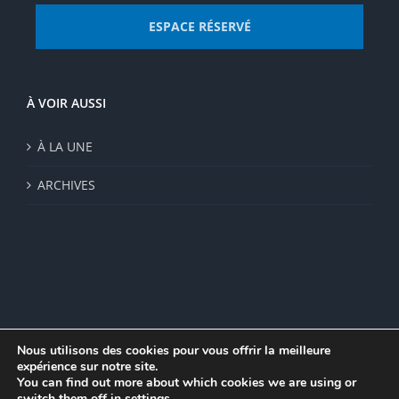
ESPACE RÉSERVÉ
À VOIR AUSSI
À LA UNE
ARCHIVES
Nous utilisons des cookies pour vous offrir la meilleure
expérience sur notre site.
© Institut de recherche de la FSU 2023 | Par
FSU
|
Plan du site
|
You can find out more about which cookies we are using or
Mentions légales
|
Politique de confidentialité
|
CGV
switch them off in
settings
.