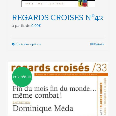
REGARDS CROISES N°42
à partir de
0.00
€
Choix des options
Ce
Détails
produit
a
plusieurs
variations.
Les
Prix réduit
options
peuvent
être
choisies
sur
la
page