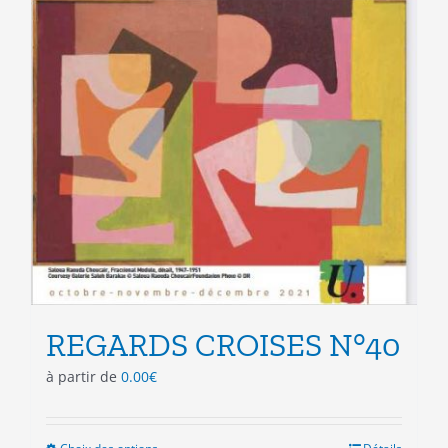
produit
REGARDS CROISES N°40
à partir de
0.00
€