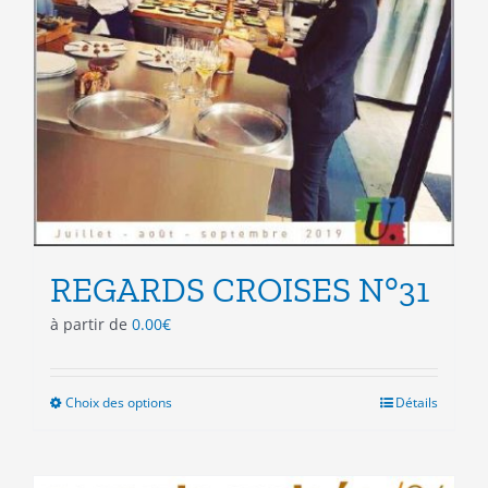
REGARDS CROISES N°31
à partir de
0.00
€
Choix des options
Ce
Détails
produit
a
plusieurs