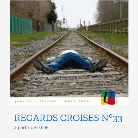
du
produit
REGARDS CROISES N°33
à partir de
0.00
€