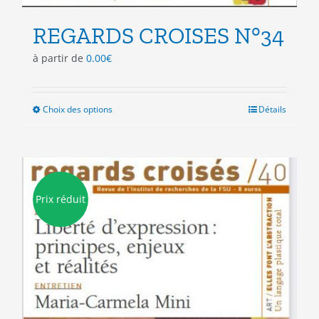
REGARDS CROISES N°34
à partir de
0.00
€
Choix des options
Ce
Détails
produit
a
plusieurs
variations.
Les
Prix réduit
options
peuvent
être
choisies
sur
la
page
du