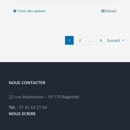
Choix des options
Ce
Détails
produit
a
plusieurs
variations.
1
2
…
6
Suivant
Les
options
peuvent
être
choisies
sur
la
NOUS CONTACTER
page
du
22 rue Malmaison – 93 170 Bagnolet
produit
Tel.
: 01 41 63 27 60
NOUS ECRIRE