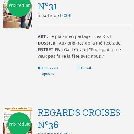
être
N°31
Prix réduit
choisies
à partir de
0.00
€
sur
la
page
du
ART :
Le plaisir en partage - Léa Koch
produit
DOSSIER :
Aux origines de la méritocratie
ENTRETIEN :
Gaël Giraud "Pourquoi tu ne
veux pas faire la fête avec nous ?"
Choix des
Ce
Détails
options
produit
a
plusieurs
variations.
Les
options
REGARDS CROISES
peuvent
être
N°36
Prix réduit
choisies