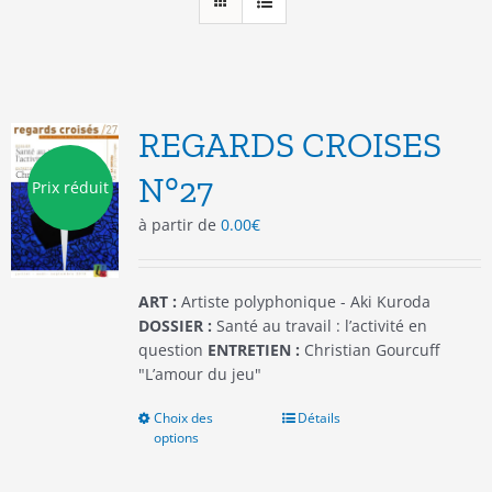
REGARDS CROISES
N°27
Prix réduit
à partir de
0.00
€
ART :
Artiste polyphonique - Aki Kuroda
DOSSIER :
Santé au travail : l’activité en
question
ENTRETIEN :
Christian Gourcuff
"L’amour du jeu"
Choix des
Ce
Détails
options
produit
a
plusieurs