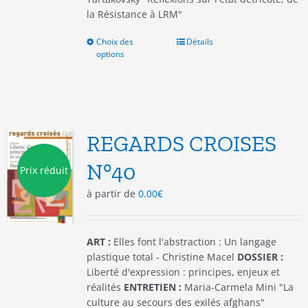
la Résistance à LRM"
Choix des
Ce
Détails
options
produit
a
plusieurs
variations.
Les
options
REGARDS CROISES
peuvent
être
N°40
Prix réduit
choisies
à partir de
0.00
€
sur
la
page
du
ART :
Elles font l'abstraction : Un langage
produit
plastique total - Christine Macel
DOSSIER :
Liberté d'expression : principes, enjeux et
réalités
ENTRETIEN :
Maria-Carmela Mini "La
culture au secours des exilés afghans"