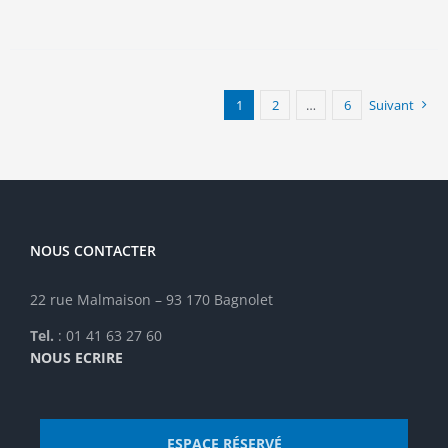
a
plusieurs
variations.
Les
options
1
2
…
6
Suivant
peuvent
être
choisies
sur
la
page
NOUS CONTACTER
du
produit
22 rue Malmaison – 93 170 Bagnolet
Tel.
: 01 41 63 27 60
NOUS ECRIRE
ESPACE RÉSERVÉ