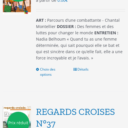
à partir de
0.00
€
sur
la
page
du
ART :
Parcours d’une combattante - Chantal
produit
Montellier
DOSSIER :
Des femmes et des
luttes pour changer le monde
ENTRETIEN :
Nadia Belhoum « Quand tu as une femme
déterminée, qui sait pourquoi elle se bat et
qui est sincère dans ce qu’elle fait, elle a une
force incroyable et je l’avais. »
Choix des
Ce
Détails
options
produit
a
plusieurs
variations.
Les
options
REGARDS CROISES
peuvent
être
N°37
Prix réduit
choisies