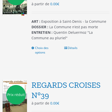
à partir de
0.00
€
sur
la
page
du
ART :
Exposition à Saint-Denis - la Commune
produit
DOSSIER :
La Commune n’est pas morte
ENTRETIEN :
Quentin Deluermoz "La
Commune au pluriel"
Choix des
Ce
Détails
options
produit
a
plusieurs
variations.
Les
options
REGARDS CROISES
peuvent
être
N°39
Prix réduit
choisies
à partir de
0.00
€
sur
la