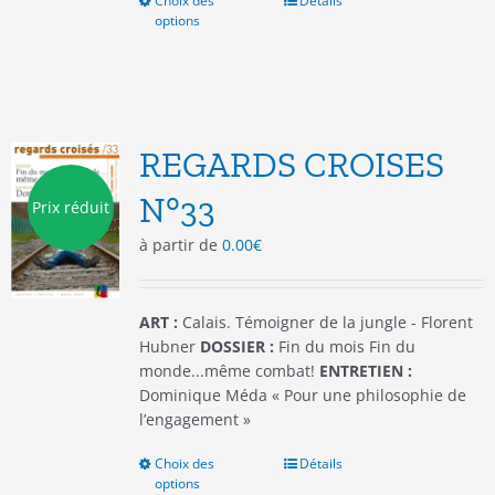
Choix des
Ce
Détails
options
produit
a
plusieurs
variations.
Les
options
REGARDS CROISES
peuvent
être
N°33
Prix réduit
choisies
à partir de
0.00
€
sur
la
page
du
ART :
Calais. Témoigner de la jungle - Florent
produit
Hubner
DOSSIER :
Fin du mois Fin du
monde...même combat!
ENTRETIEN :
Dominique Méda « Pour une philosophie de
l’engagement »
Choix des
Ce
Détails
options
produit