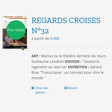
variations.
Les
options
REGARDS CROISES
peuvent
être
N°32
Prix réduit
choisies
à partir de
0.00
€
sur
la
page
du
ART :
Marius ou le théâtre derrière les murs -
produit
Guillaume Lambert
DOSSIER :
"Quand le
logement va, tout va"
ENTRETIEN :
Gérard
Bras "Transclasse : un concept pour dire le
monde "
Choix des
Ce
Détails
options
produit
a
plusieurs
variations.