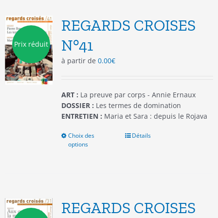
Les
options
REGARDS CROISES
peuvent
être
N°41
Prix réduit
choisies
à partir de
0.00
€
sur
la
page
du
ART :
La preuve par corps - Annie Ernaux
produit
DOSSIER :
Les termes de domination
ENTRETIEN :
Maria et Sara : depuis le Rojava
Choix des
Ce
Détails
options
produit
a
plusieurs
variations.
Les
options
REGARDS CROISES
peuvent