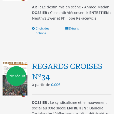
page
du
ART :
Le destin mis en scène - Ahmed Madani
produit
DOSSIER :
Consentir/déconsentir
ENTRETIEN :
Nepthys Zwer et Philippe Rekacewiciz
Choix des
Ce
Détails
options
produit
a
plusieurs
variations.
Les
options
REGARDS CROISES
peuvent
être
N°34
Prix réduit
choisies
à partir de
0.00
€
sur
la
page
du
DOSSIER
: Le syndicalisme et le mouvement
produit
social au XXIè siècle
ENTRETIEN
: Danielle
Tartakovsky "Réflexions sur l'état détricoté, de