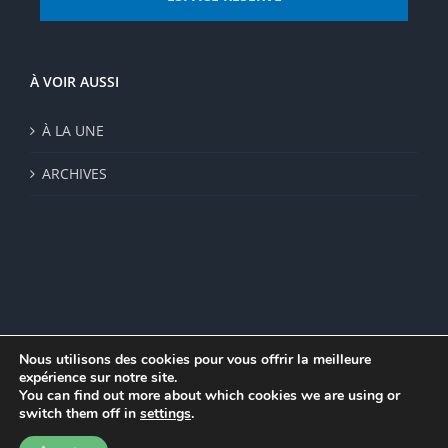
À VOIR AUSSI
À LA UNE
ARCHIVES
Nous utilisons des cookies pour vous offrir la meilleure
expérience sur notre site.
© Institut de recherche de la FSU 2023 | Par
FSU
|
Plan du site
|
You can find out more about which cookies we are using or
Mentions légales
|
Politique de confidentialité
|
CGV
switch them off in
settings
.
Facebook