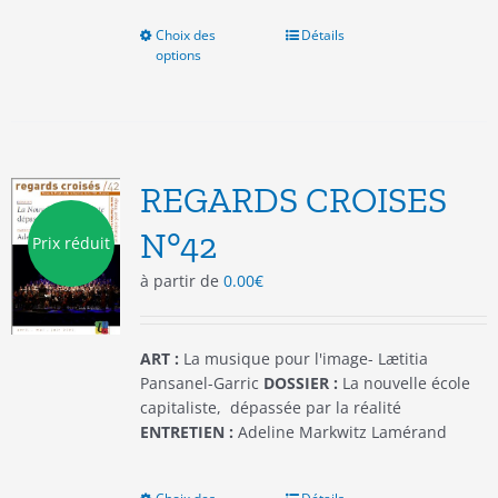
Choix des
Ce
Détails
options
produit
a
plusieurs
variations.
Les
options
REGARDS CROISES
peuvent
être
N°42
Prix réduit
choisies
à partir de
0.00
€
sur
la
page
du
ART :
La musique pour l'image- Lætitia
produit
Pansanel-Garric
DOSSIER :
La nouvelle école
capitaliste, dépassée par la réalité
ENTRETIEN :
Adeline Markwitz Lamérand