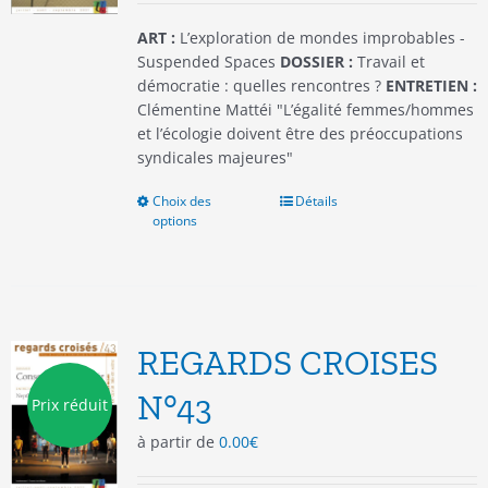
page
du
ART :
L’exploration de mondes improbables -
produit
Suspended Spaces
DOSSIER :
Travail et
démocratie : quelles rencontres ?
ENTRETIEN :
Clémentine Mattéi "L’égalité femmes/hommes
et l’écologie doivent être des préoccupations
syndicales majeures"
Choix des
Ce
Détails
options
produit
a
plusieurs
variations.
Les
options
REGARDS CROISES
peuvent
être
N°43
Prix réduit
choisies
à partir de
0.00
€
sur
la