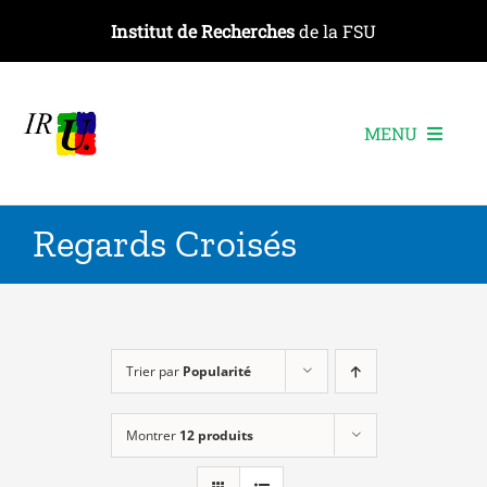
Passer
Institut de Recherches
de la FSU
au
contenu
MENU
L’institut
Regards Croisés
Les recherches
Les publications
Les événements
Trier par
Popularité
Montrer
12 produits