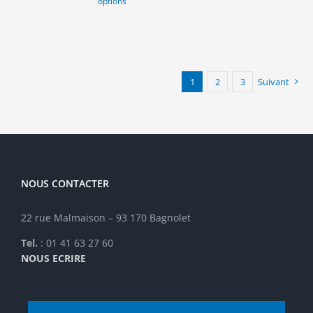
options
produit
a
plusieurs
variations.
Les
options
1
2
3
Suivant
peuvent
être
choisies
sur
la
page
NOUS CONTACTER
du
produit
22 rue Malmaison – 93 170 Bagnolet
Tel.
: 01 41 63 27 60
NOUS ECRIRE