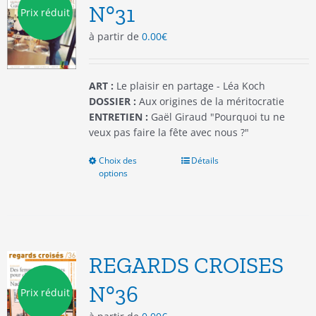
être
N°31
Prix réduit
choisies
à partir de
0.00
€
sur
la
page
du
ART :
Le plaisir en partage - Léa Koch
produit
DOSSIER :
Aux origines de la méritocratie
ENTRETIEN :
Gaël Giraud "Pourquoi tu ne
veux pas faire la fête avec nous ?"
Choix des
Ce
Détails
options
produit
a
plusieurs
variations.
Les
options
REGARDS CROISES
peuvent
être
N°36
Prix réduit
choisies