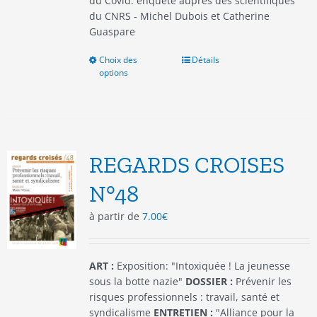
du Covid: enquête auprès des scientifiques
du CNRS - Michel Dubois et Catherine
Guaspare
Choix des
Ce
Détails
options
produit
a
plusieurs
variations.
Les
options
REGARDS CROISES
peuvent
être
N°48
choisies
à partir de
7.00
€
sur
la
page
du
ART :
Exposition: "Intoxiquée ! La jeunesse
produit
sous la botte nazie"
DOSSIER :
Prévenir les
risques professionnels : travail, santé et
syndicalisme
ENTRETIEN :
"Alliance pour la