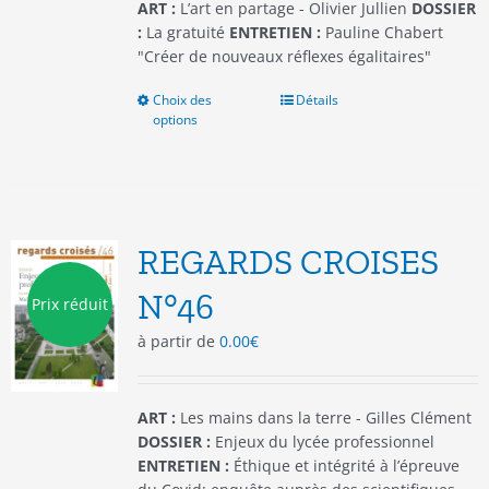
du
ART :
L’art en partage - Olivier Jullien
DOSSIER
produit
:
La gratuité
ENTRETIEN :
Pauline Chabert
"Créer de nouveaux réflexes égalitaires"
Choix des
Ce
Détails
options
produit
a
plusieurs
variations.
Les
options
REGARDS CROISES
peuvent
être
N°46
Prix réduit
choisies
à partir de
0.00
€
sur
la
page
du
ART :
Les mains dans la terre - Gilles Clément
produit
DOSSIER :
Enjeux du lycée professionnel
ENTRETIEN :
Éthique et intégrité à l’épreuve