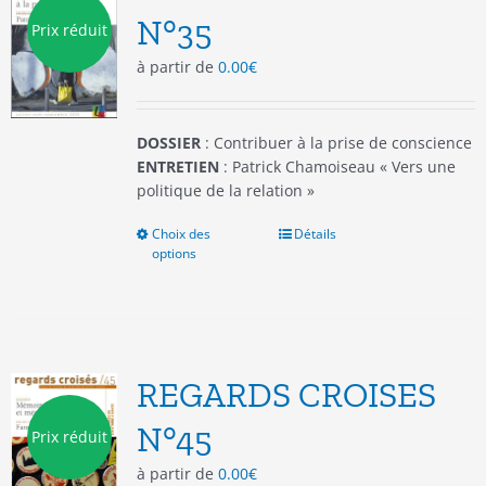
être
N°35
Prix réduit
choisies
à partir de
0.00
€
sur
la
page
du
DOSSIER
: Contribuer à la prise de conscience
produit
ENTRETIEN
: Patrick Chamoiseau « Vers une
politique de la relation »
Choix des
Ce
Détails
options
produit
a
plusieurs
variations.
Les
options
REGARDS CROISES
peuvent
être
N°45
Prix réduit
choisies
à partir de
0.00
€
sur