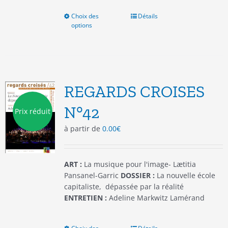
Choix des
Ce
Détails
options
produit
a
plusieurs
variations.
Les
options
REGARDS CROISES
peuvent
être
N°42
Prix réduit
choisies
à partir de
0.00
€
sur
la
page
du
ART :
La musique pour l'image- Lætitia
produit
Pansanel-Garric
DOSSIER :
La nouvelle école
capitaliste, dépassée par la réalité
ENTRETIEN :
Adeline Markwitz Lamérand