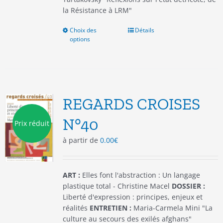
la Résistance à LRM"
Choix des
Ce
Détails
options
produit
a
plusieurs
variations.
Les
options
REGARDS CROISES
peuvent
être
N°40
Prix réduit
choisies
à partir de
0.00
€
sur
la
page
du
ART :
Elles font l'abstraction : Un langage
produit
plastique total - Christine Macel
DOSSIER :
Liberté d'expression : principes, enjeux et
réalités
ENTRETIEN :
Maria-Carmela Mini "La
culture au secours des exilés afghans"