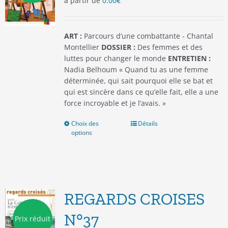
à partir de
0.00
€
sur
la
page
du
ART :
Parcours d’une combattante - Chantal
produit
Montellier
DOSSIER :
Des femmes et des
luttes pour changer le monde
ENTRETIEN :
Nadia Belhoum « Quand tu as une femme
déterminée, qui sait pourquoi elle se bat et
qui est sincère dans ce qu’elle fait, elle a une
force incroyable et je l’avais. »
Choix des
Ce
Détails
options
produit
a
plusieurs
variations.
Les
options
REGARDS CROISES
peuvent
être
N°37
Prix réduit
choisies