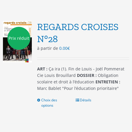
plusieurs
variations.
Les
options
REGARDS CROISES
peuvent
être
N°28
Prix réduit
choisies
à partir de
0.00
€
sur
la
page
du
ART :
Ça ira (1). Fin de Louis - Joël Pommerat
produit
Cie Louis Brouillard
DOSSIER :
Obligation
scolaire et droit à l’éducation
ENTRETIEN :
Marc Bablet "Pour l’éducation prioritaire"
Choix des
Ce
Détails
options
produit
a
plusieurs
variations.