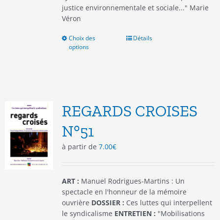
justice environnementale et sociale..." Marie
Véron
Choix des
Ce
Détails
options
produit
a
plusieurs
variations.
Les
options
REGARDS CROISES
peuvent
être
N°51
choisies
à partir de
7.00
€
sur
la
page
du
ART :
Manuel Rodrigues-Martins : Un
produit
spectacle en l'honneur de la mémoire
ouvrière
DOSSIER :
Ces luttes qui interpellent
le syndicalisme
ENTRETIEN :
"Mobilisations