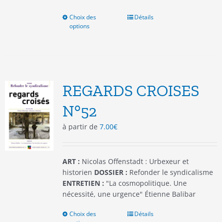
Choix des
Ce
Détails
options
produit
a
plusieurs
variations.
Les
options
REGARDS CROISES
peuvent
être
N°52
choisies
à partir de
7.00
€
sur
la
page
du
ART :
Nicolas Offenstadt : Urbexeur et
produit
historien
DOSSIER :
Refonder le syndicalisme
ENTRETIEN :
"La cosmopolitique. Une
nécessité, une urgence" Étienne Balibar
Choix des
Ce
Détails