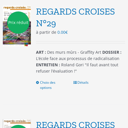
Les
options
REGARDS CROISES
peuvent
être
N°29
Prix réduit
choisies
à partir de
0.00
€
sur
la
page
du
ART :
Des murs mûrs - Graffity Art
DOSSIER :
produit
L’école face aux processus de radicalisation
ENTRETIEN :
Roland Gori "Il faut avant tout
refuser l’évaluation !"
Choix des
Ce
Détails
options
produit
a
plusieurs
variations.
Les
options
REGARDS CROISES
peuvent