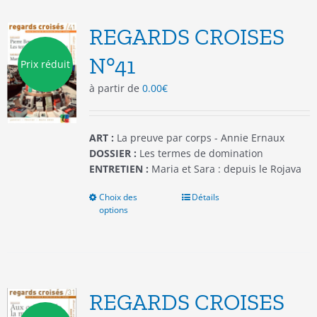
Les
options
REGARDS CROISES
peuvent
être
N°41
Prix réduit
choisies
à partir de
0.00
€
sur
la
page
du
ART :
La preuve par corps - Annie Ernaux
produit
DOSSIER :
Les termes de domination
ENTRETIEN :
Maria et Sara : depuis le Rojava
Choix des
Ce
Détails
options
produit
a
plusieurs
variations.
Les
options
REGARDS CROISES
peuvent