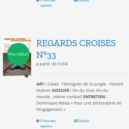
Choix des
Ce
Détails
options
produit
a
plusieurs
variations.
Les
options
REGARDS CROISES
peuvent
être
N°33
Prix réduit
choisies
à partir de
0.00
€
sur
la
page
du
ART :
Calais. Témoigner de la jungle - Florent
produit
Hubner
DOSSIER :
Fin du mois Fin du
monde...même combat!
ENTRETIEN :
Dominique Méda « Pour une philosophie de
l’engagement »
Choix des
Ce
Détails
options
produit