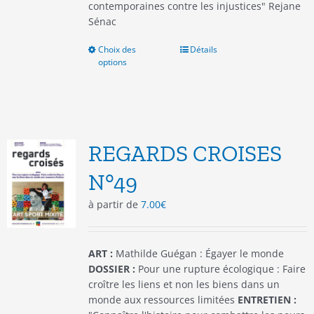
contemporaines contre les injustices" Rejane
Sénac
Choix des
Ce
Détails
options
produit
a
plusieurs
variations.
Les
options
REGARDS CROISES
peuvent
être
N°49
choisies
à partir de
7.00
€
sur
la
page
du
ART :
Mathilde Guégan : Égayer le monde
produit
DOSSIER :
Pour une rupture écologique : Faire
croître les liens et non les biens dans un
monde aux ressources limitées
ENTRETIEN :