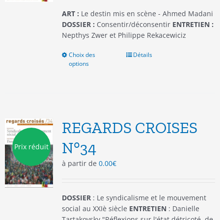
page
du
ART :
Le destin mis en scène - Ahmed Madani
produit
DOSSIER :
Consentir/déconsentir
ENTRETIEN :
Nepthys Zwer et Philippe Rekacewiciz
Choix des
Ce
Détails
options
produit
a
plusieurs
variations.
Les
options
REGARDS CROISES
peuvent
être
N°34
Prix réduit
choisies
à partir de
0.00
€
sur
la
page
du
DOSSIER
: Le syndicalisme et le mouvement
produit
social au XXIè siècle
ENTRETIEN
: Danielle
Tartakovsky "Réflexions sur l'état détricoté, de