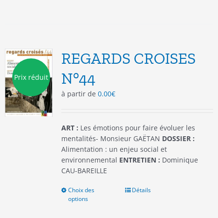
a
plusieurs
variations.
Les
options
REGARDS CROISES
peuvent
être
N°44
Prix réduit
choisies
à partir de
0.00
€
sur
la
page
du
ART :
Les émotions pour faire évoluer les
produit
mentalités- Monsieur GAËTAN
DOSSIER :
Alimentation : un enjeu social et
environnemental
ENTRETIEN :
Dominique
CAU-BAREILLE
Choix des
Ce
Détails
options
produit
a