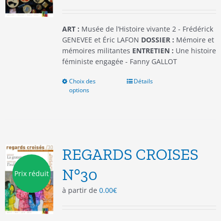
la
page
du
ART :
Musée de l’Histoire vivante 2 - Frédérick
produit
GENEVEE et Éric LAFON
DOSSIER :
Mémoire et
mémoires militantes
ENTRETIEN :
Une histoire
féministe engagée - Fanny GALLOT
Choix des
Ce
Détails
options
produit
a
plusieurs
variations.
Les
options
REGARDS CROISES
peuvent
être
N°30
Prix réduit
choisies
à partir de
0.00
€
sur
la
page