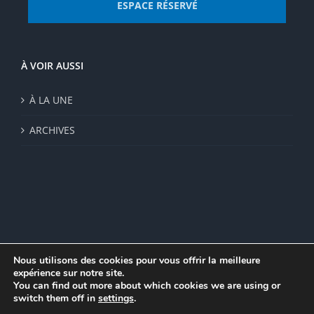
ESPACE RÉSERVÉ
À VOIR AUSSI
À LA UNE
ARCHIVES
Nous utilisons des cookies pour vous offrir la meilleure
expérience sur notre site.
© Institut de recherche de la FSU 2023 | Par
FSU
|
Plan du site
|
You can find out more about which cookies we are using or
Mentions légales
|
Politique de confidentialité
|
CGV
switch them off in
settings
.