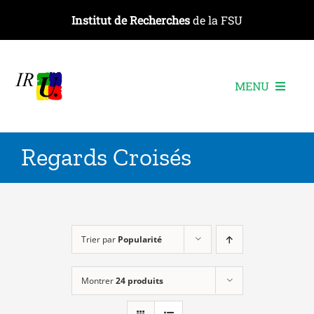
Passer
Institut de Recherches
de la FSU
au
contenu
MENU
L’institut
Regards Croisés
Les recherches
Les publications
Les événements
Trier par
Popularité
Montrer
24 produits