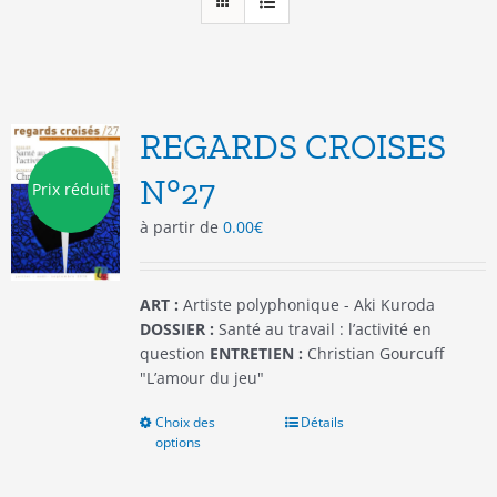
REGARDS CROISES
N°27
Prix réduit
à partir de
0.00
€
ART :
Artiste polyphonique - Aki Kuroda
DOSSIER :
Santé au travail : l’activité en
question
ENTRETIEN :
Christian Gourcuff
"L’amour du jeu"
Choix des
Ce
Détails
options
produit
a
plusieurs