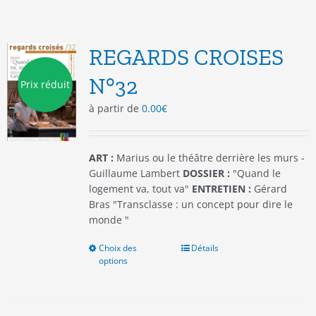
variations.
Les
options
REGARDS CROISES
peuvent
être
N°32
Prix réduit
choisies
à partir de
0.00
€
sur
la
page
du
ART :
Marius ou le théâtre derrière les murs -
produit
Guillaume Lambert
DOSSIER :
"Quand le
logement va, tout va"
ENTRETIEN :
Gérard
Bras "Transclasse : un concept pour dire le
monde "
Choix des
Ce
Détails
options
produit
a
plusieurs
variations.