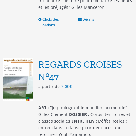
"Connaître l'histoire pour combattre les peurs
et les préjugés" Gilles Manceron
Choix des
Ce
Détails
options
produit
a
plusieurs
variations.
Les
options
REGARDS CROISES
peuvent
être
N°47
choisies
à partir de
7.00
€
sur
la
page
du
ART :
"Je photographie mon lien au monde" -
produit
Gilles Clément
DOSSIER :
Corps, territoires et
classes sociales
ENTRETIEN :
L'éffet Rosies :
entrer dans la danse pour dénoncer une
réforme - Youli Yamamoto