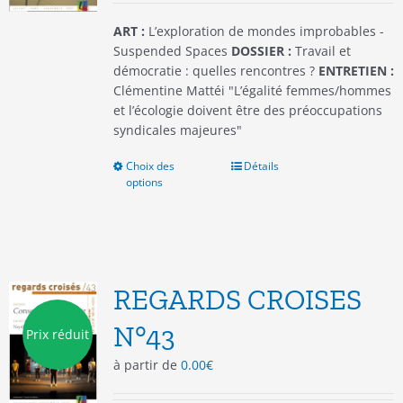
page
du
ART :
L’exploration de mondes improbables -
produit
Suspended Spaces
DOSSIER :
Travail et
démocratie : quelles rencontres ?
ENTRETIEN :
Clémentine Mattéi "L’égalité femmes/hommes
et l’écologie doivent être des préoccupations
syndicales majeures"
Choix des
Ce
Détails
options
produit
a
plusieurs
variations.
Les
options
REGARDS CROISES
peuvent
être
N°43
Prix réduit
choisies
à partir de
0.00
€
sur
la