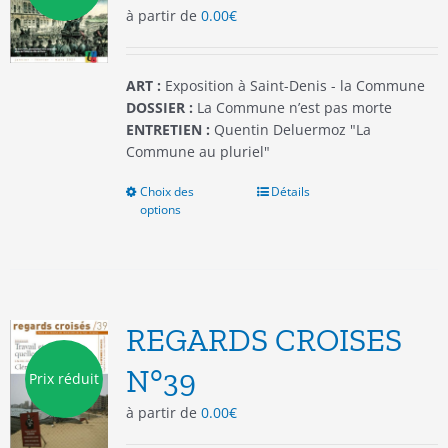
à partir de
0.00
€
sur
la
page
du
ART :
Exposition à Saint-Denis - la Commune
produit
DOSSIER :
La Commune n’est pas morte
ENTRETIEN :
Quentin Deluermoz "La
Commune au pluriel"
Choix des
Ce
Détails
options
produit
a
plusieurs
variations.
Les
options
REGARDS CROISES
peuvent
être
N°39
Prix réduit
choisies
à partir de
0.00
€
sur
la