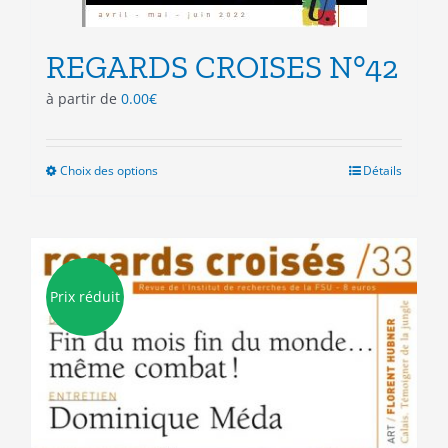
REGARDS CROISES N°42
à partir de
0.00
€
Choix des options
Ce
Détails
produit
a
plusieurs
variations.
Les
Prix réduit
options
peuvent
être
choisies
sur
la
page