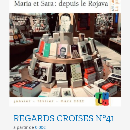
page
du
produit
REGARDS CROISES N°41
à partir de
0.00
€