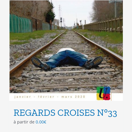
du
produit
REGARDS CROISES N°33
à partir de
0.00
€