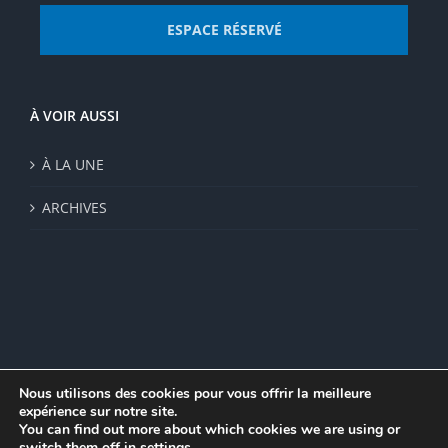
ESPACE RÉSERVÉ
À VOIR AUSSI
À LA UNE
ARCHIVES
Nous utilisons des cookies pour vous offrir la meilleure
expérience sur notre site.
© Institut de recherche de la FSU 2023 | Par
FSU
|
Plan du site
|
You can find out more about which cookies we are using or
Mentions légales
|
Politique de confidentialité
|
CGV
switch them off in
settings
.