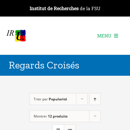
Passer
Institut de Recherches
de la FSU
au
contenu
MENU
L’institut
Regards Croisés
Les recherches
Les publications
Les événements
Trier par
Popularité
Montrer
12 produits