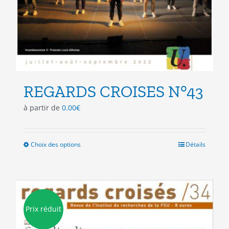
REGARDS CROISES N°43
à partir de
0.00
€
Choix des options
Ce
Détails
produit
a
plusieurs
variations.
Les
Prix réduit
options
peuvent