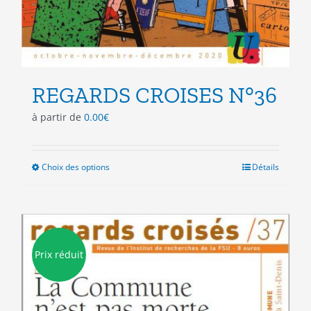
REGARDS CROISES N°36
à partir de
0.00
€
Choix des options
Ce
Détails
produit
a
plusieurs
variations.
Les
Prix réduit
options
peuvent
être
choisies