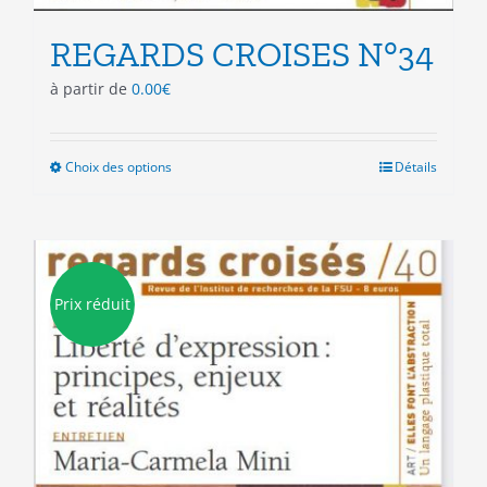
REGARDS CROISES N°34
à partir de
0.00
€
Choix des options
Ce
Détails
produit
a
plusieurs
variations.
Les
Prix réduit
options
peuvent
être
choisies
sur
la
page
du