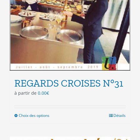
REGARDS CROISES N°31
à partir de
0.00
€
Choix des options
Ce
Détails
produit
a
plusieurs