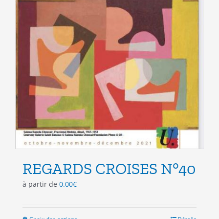
produit
REGARDS CROISES N°40
à partir de
0.00
€