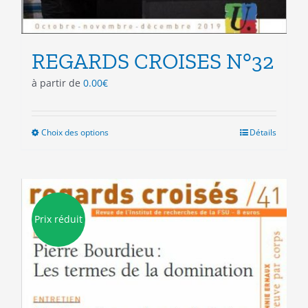
REGARDS CROISES N°32
à partir de
0.00
€
Choix des options
Ce
Détails
produit
a
plusieurs
variations.
Les
Prix réduit
options
peuvent
être
choisies
sur
la