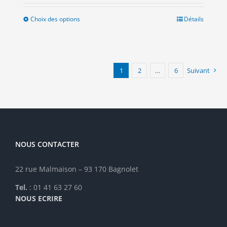
Choix des options
Ce
Détails
produit
a
plusieurs
variations.
1
2
…
6
Suivant
Les
options
peuvent
être
choisies
sur
la
NOUS CONTACTER
page
du
22 rue Malmaison – 93 170 Bagnolet
produit
Tel.
: 01 41 63 27 60
NOUS ECRIRE