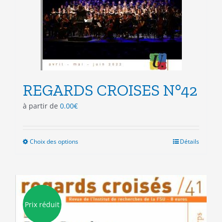
REGARDS CROISES N°42
à partir de
0.00
€
Choix des options
Ce
Détails
produit
a
plusieurs
variations.
Les
Prix réduit
options
peuvent