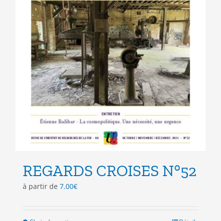
REGARDS CROISES N°52
à partir de
7.00
€