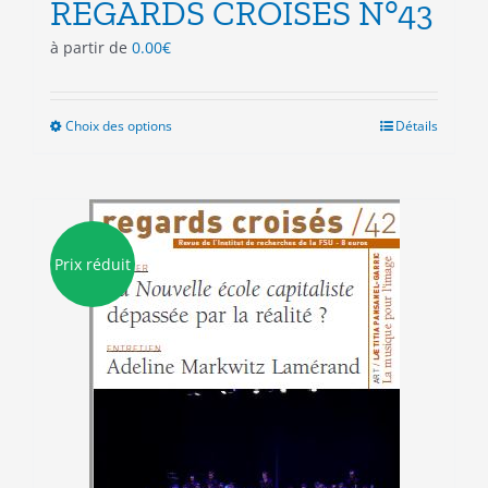
REGARDS CROISES N°43
à partir de
0.00
€
Choix des options
Ce
Détails
produit
a
plusieurs
variations.
Les
Prix réduit
options
peuvent
être
choisies
sur
la
page
du
produit