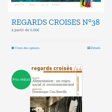
REGARDS CROISES N°38
à partir de
0.00
€
Choix des options
Ce
Détails
produit
a
plusieurs
variations.
Les
Prix réduit
options
peuvent
être
choisies
sur
la