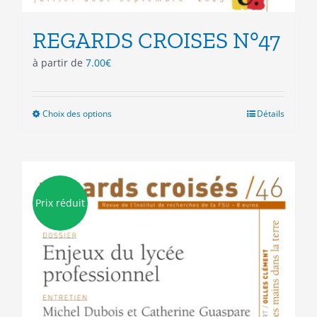
REGARDS CROISES N°47
à partir de
7.00
€
Choix des options
Ce
Détails
produit
a
plusieurs
variations.
Les
Prix réduit
options
peuvent
être
choisies
sur
la
page
du