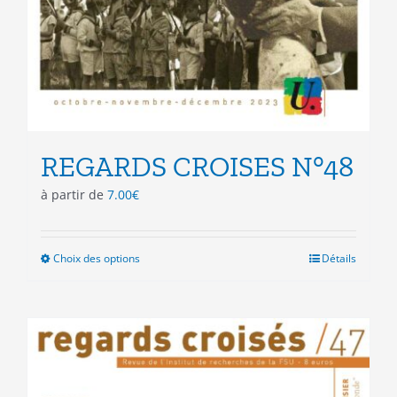
REGARDS CROISES N°48
à partir de
7.00
€
Choix des options
Ce
Détails
produit
a
plusieurs
variations.
Les
options
peuvent