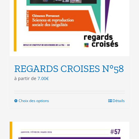
REGARDS CROISES N°58
à partir de
7.00
€
Choix des options
Ce
Détails
produit
a
plusieurs
variations.
Les