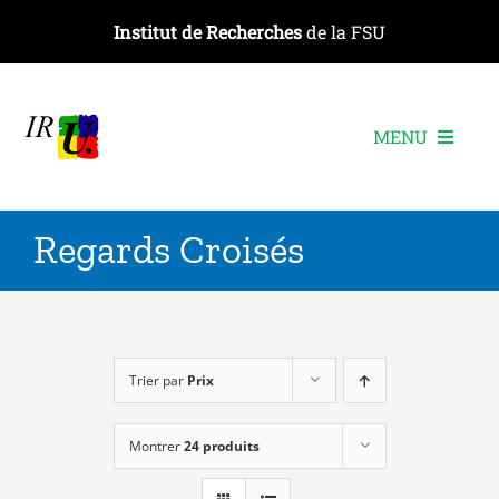
Passer
Institut de Recherches
de la FSU
au
contenu
MENU
L’institut
Regards Croisés
Les recherches
Les publications
Les événements
Trier par
Prix
Montrer
24 produits