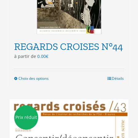
page
du
produit
REGARDS CROISES N°44
à partir de
0.00
€
Choix des options
Ce
Détails
produit
a
plusieurs
variations.
Les
Prix réduit
options
peuvent
être