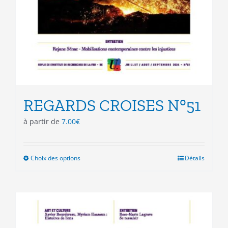
REGARDS CROISES N°51
à partir de
7.00
€
Choix des options
Ce
Détails
produit
a
plusieurs
variations.
Les
options