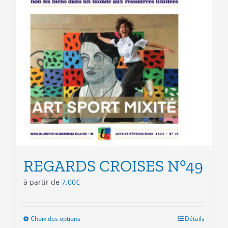
du
produit
REGARDS CROISES N°49
à partir de
7.00
€
Choix des options
Ce
Détails