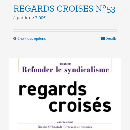
REGARDS CROISES N°53
à partir de
7.00
€
Choix des options
Ce
Détails
produit
a
plusieurs
variations.
Les
options
peuvent
être
choisies
sur
la
page
du
produit