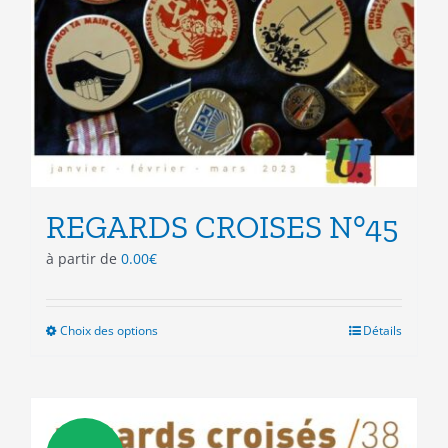
REGARDS CROISES N°45
à partir de
0.00
€
Choix des options
Ce
Détails
produit
a
plusieurs
variations.
Les