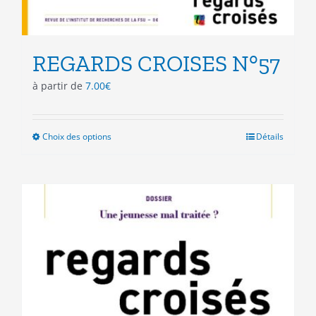
REGARDS CROISES N°57
à partir de
7.00
€
Choix des options
Ce
Détails
produit
a
plusieurs
variations.
Les
options
peuvent
être
choisies
sur
la