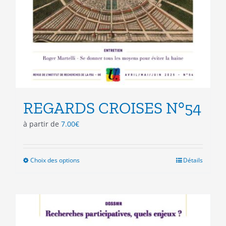
REGARDS CROISES N°54
à partir de
7.00
€
Choix des options
Ce
Détails
produit
a
plusieurs
variations.
Les