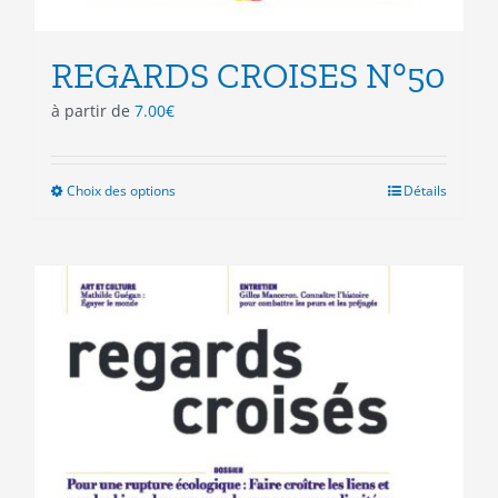
REGARDS CROISES N°50
à partir de
7.00
€
Choix des options
Ce
Détails
produit
a
plusieurs
variations.
Les
options
peuvent
être
choisies
sur
la
page