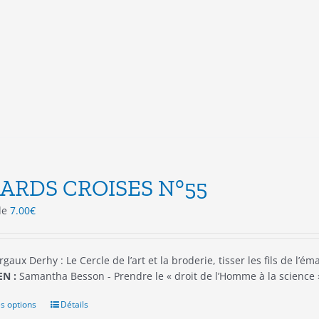
variations.
Les
options
peuvent
être
choisies
sur
la
page
du
produit
ARDS CROISES N°55
 de
7.00
€
gaux Derhy : Le Cercle de l’art et la broderie, tisser les fils de l’é
N :
Samantha Besson - Prendre le « droit de l’Homme à la scienc
s options
Ce
Détails