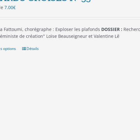
 de
7.00
€
a Fattoumi, chorégraphe : Exploser les plafonds
DOSSIER :
Recherch
 féministe de création" Loïse Beauseigneur et Valentine Lê
s options
Ce
Détails
produit
a
plusieurs
variations.
Les
options
peuvent
être
choisies
sur
la
page
du