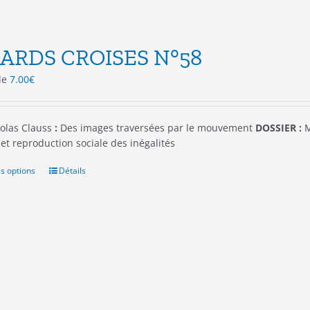
ARDS CROISES N°58
 de
7.00
€
olas Clauss
:
Des images traversées par le mouvement
DOSSIER :
M
et reproduction sociale des inégalités
s options
Ce
Détails
produit
a
plusieurs
variations.
Les
options
peuvent
être
choisies