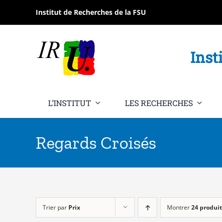
Passer
Institut de Recherches de la FSU
au
contenu
Inst
L’INSTITUT
LES RECHERCHES
Regards Croisés
Trier par
Prix
Montrer
24 produit