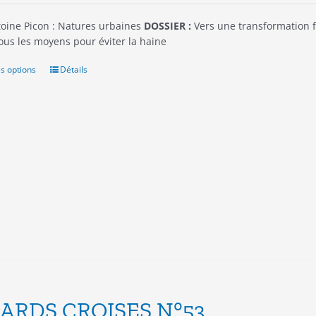
oine Picon : Natures urbaines
DOSSIER :
Vers une transformation f
ous les moyens pour éviter la haine
s options
Ce
Détails
produit
a
plusieurs
variations.
Les
options
peuvent
être
choisies
sur
la
page
du
produit
ARDS CROISES N°53