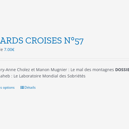
sur
la
page
du
produit
ARDS CROISES N°57
 de
7.00
€
ry-Anne Cholez et Manon Mugnier : Le mal des montagnes
DOSSIE
aheb : Le Laboratoire Mondial des Sobriétés
s options
Ce
Détails
produit
a
plusieurs
variations.
Les
options