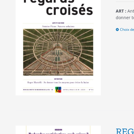
ART :
Ant
donner t
Choix de
REG