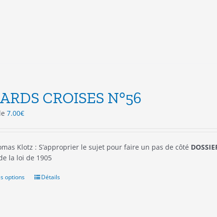
peuvent
être
choisies
sur
la
page
du
produit
ARDS CROISES N°56
 de
7.00
€
mas Klotz : S’approprier le sujet pour faire un pas de côté
DOSSIER
 de la loi de 1905
s options
Ce
Détails
produit
a
plusieurs