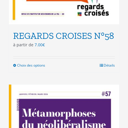
REGARDS CROISES N°58
à partir de
7.00
€
Choix des options
Ce
Détails
produit
a
plusieurs
variations.
Les
options
peuvent
être
choisies