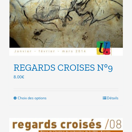
REGARDS CROISES N°9
8.00
€
Choix des options
Ce
Détails
produit
a
plusieurs
variations.
Les