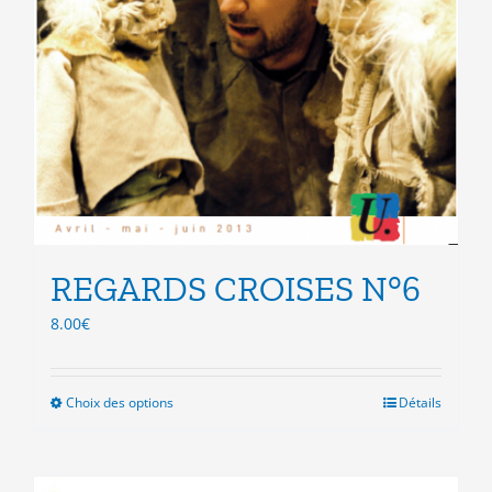
REGARDS CROISES N°6
8.00
€
Choix des options
Ce
Détails
produit
a
plusieurs