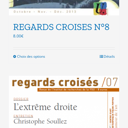
REGARDS CROISES N°8
8.00
€
Choix des options
Ce
Détails
produit
a
plusieurs
variations.
Les
options
peuvent
être
choisies
sur
la