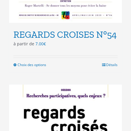
REGARDS CROISES N°54
à partir de
7.00
€
Choix des options
Ce
Détails
produit
a
plusieurs
variations.
Les
options
peuvent
être
choisies
sur