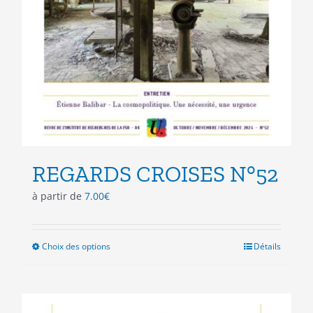
REGARDS CROISES N°52
à partir de
7.00
€
Choix des options
Ce
Détails
produit
a
plusieurs
variations.