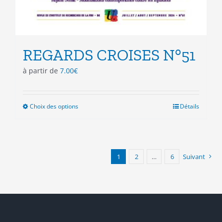
REGARDS CROISES N°51
à partir de
7.00
€
Choix des options
Ce
Détails
produit
a
plusieurs
variations.
1
2
…
6
Suivant
Les
options
peuvent
être
choisies
sur