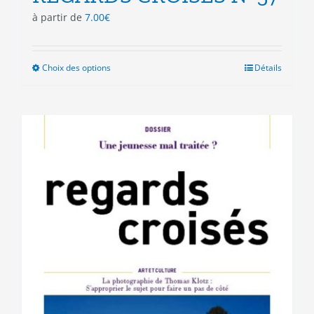
à partir de
7.00
€
Choix des options
Ce
Détails
produit
a
plusieurs
variations.
Les
options
peuvent
être
choisies
sur
la
page
du
produit