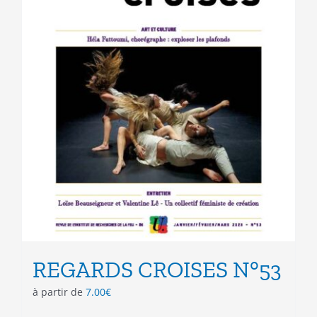
la
page
du
produit
REGARDS CROISES N°53
à partir de
7.00
€