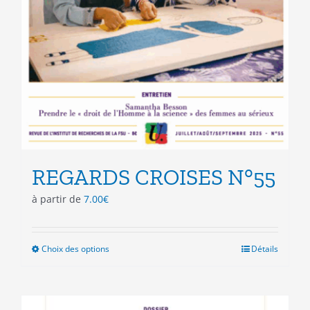
REGARDS CROISES N°55
à partir de
7.00
€
Choix des options
Ce
Détails
produit
a
plusieurs