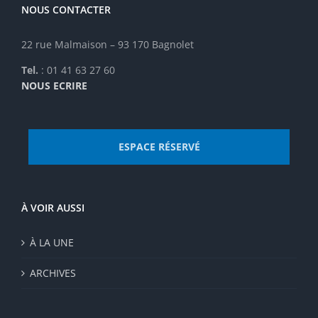
la
NOUS CONTACTER
page
du
22 rue Malmaison – 93 170 Bagnolet
produit
Tel.
: 01 41 63 27 60
NOUS ECRIRE
ESPACE RÉSERVÉ
À VOIR AUSSI
À LA UNE
ARCHIVES