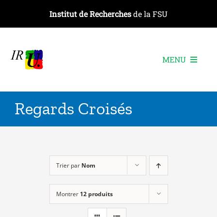
Passer
Institut de Recherches
de la FSU
au
contenu
MENU
L’institut
Regards Croisés
Les recherches
Les publications
Les événements
Trier par
Nom
Montrer
12 produits