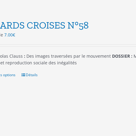
ARDS CROISES N°58
 de
7.00
€
olas Clauss
:
Des images traversées par le mouvement
DOSSIER :
M
et reproduction sociale des inégalités
s options
Ce
Détails
produit
a
plusieurs
variations.
Les
options
peuvent
être
choisies