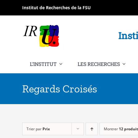
Passer
Institut de Recherches de la FSU
au
contenu
Inst
L’INSTITUT
LES RECHERCHES
Regards Croisés
Trier par
Prix
Montrer
12 produit