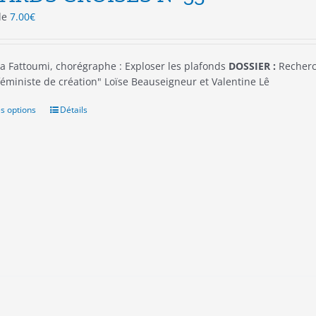
 de
7.00
€
a Fattoumi, chorégraphe : Exploser les plafonds
DOSSIER :
Recherch
 féministe de création" Loïse Beauseigneur et Valentine Lê
s options
Ce
Détails
produit
a
plusieurs
variations.
Les
options
peuvent
être
choisies
sur
la
page
du