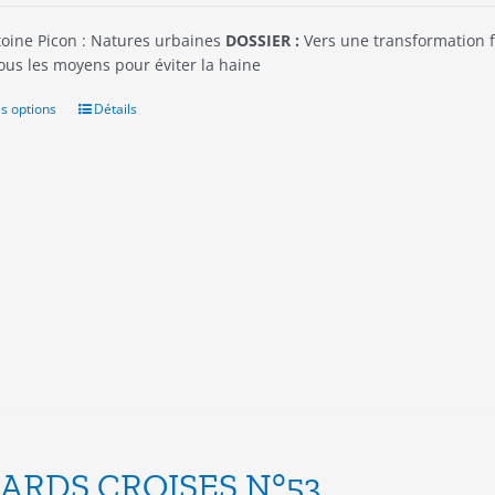
oine Picon : Natures urbaines
DOSSIER :
Vers une transformation f
ous les moyens pour éviter la haine
s options
Ce
Détails
produit
a
plusieurs
variations.
Les
options
peuvent
être
choisies
sur
la
page
du
produit
ARDS CROISES N°53