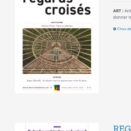
ART :
Ant
donner t
Choix de
REG