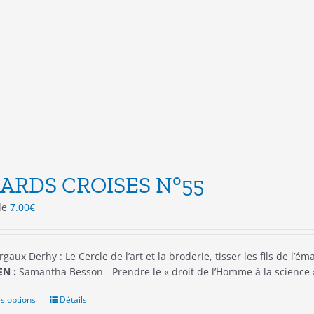
variations.
Les
options
peuvent
être
choisies
sur
la
page
du
produit
ARDS CROISES N°55
 de
7.00
€
gaux Derhy : Le Cercle de l’art et la broderie, tisser les fils de l’é
N :
Samantha Besson - Prendre le « droit de l’Homme à la scienc
s options
Ce
Détails