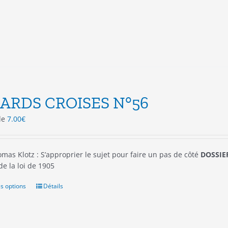
peuvent
être
choisies
sur
la
page
du
produit
ARDS CROISES N°56
 de
7.00
€
mas Klotz : S’approprier le sujet pour faire un pas de côté
DOSSIER
 de la loi de 1905
s options
Ce
Détails
produit
a
plusieurs