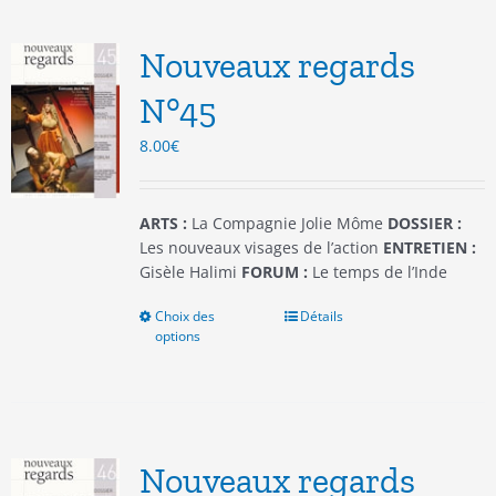
Les
options
Nouveaux regards
peuvent
être
N°45
choisies
8.00
€
sur
la
page
du
ARTS :
La Compagnie Jolie Môme
DOSSIER :
produit
Les nouveaux visages de l’action
ENTRETIEN :
Gisèle Halimi
FORUM :
Le temps de l’Inde
Choix des
Ce
Détails
options
produit
a
plusieurs
variations.
Les
options
Nouveaux regards
peuvent