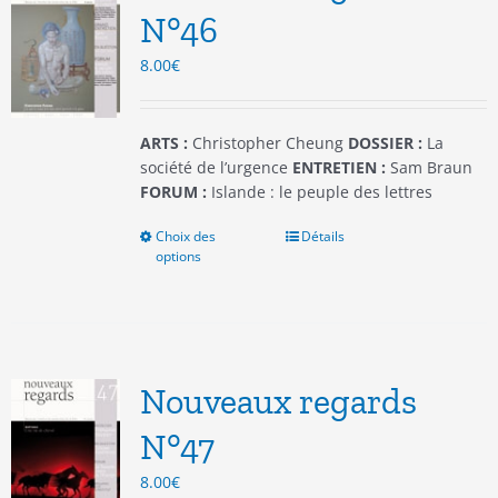
être
N°46
choisies
8.00
€
sur
la
page
du
ARTS :
Christopher Cheung
DOSSIER :
La
produit
société de l’urgence
ENTRETIEN :
Sam Braun
FORUM :
Islande : le peuple des lettres
Choix des
Ce
Détails
options
produit
a
plusieurs
variations.
Les
options
Nouveaux regards
peuvent
être
N°47
choisies
8.00
€
sur