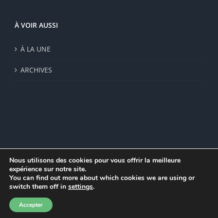
À VOIR AUSSI
À LA UNE
ARCHIVES
Nous utilisons des cookies pour vous offrir la meilleure
expérience sur notre site.
© Institut de recherche de la FSU 2023 | Par
FSU
|
Plan du site
|
You can find out more about which cookies we are using or
Mentions légales
|
Politique de confidentialité
|
CGV
switch them off in
settings
.
Facebook
Accepter