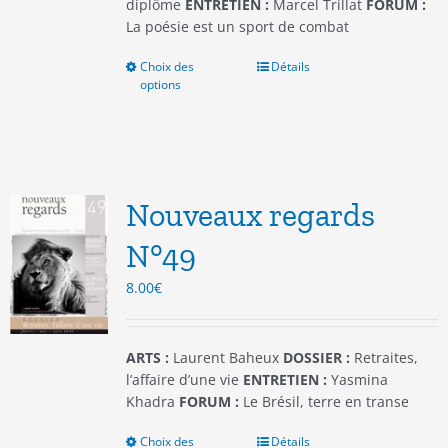
produit
diplôme
ENTRETIEN :
Marcel Trillat
FORUM :
La poésie est un sport de combat
Choix des
Ce
Détails
options
produit
a
plusieurs
variations.
Les
options
Nouveaux regards
peuvent
être
N°49
choisies
8.00
€
sur
la
page
du
ARTS :
Laurent Baheux
DOSSIER :
Retraites,
produit
l’affaire d’une vie
ENTRETIEN :
Yasmina
Khadra
FORUM :
Le Brésil, terre en transe
Choix des
Ce
Détails