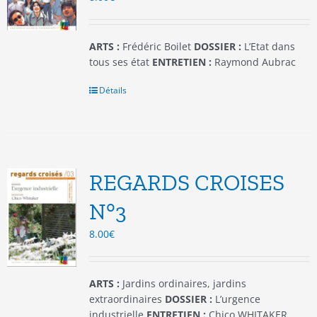
la
page
du
ARTS :
Frédéric Boilet
DOSSIER :
L’Etat dans
produit
tous ses état
ENTRETIEN :
Raymond Aubrac
Détails
REGARDS CROISES
N°3
8.00
€
ARTS :
Jardins ordinaires, jardins
extraordinaires
DOSSIER :
L’urgence
industrielle
ENTRETIEN :
Chico WHITAKER