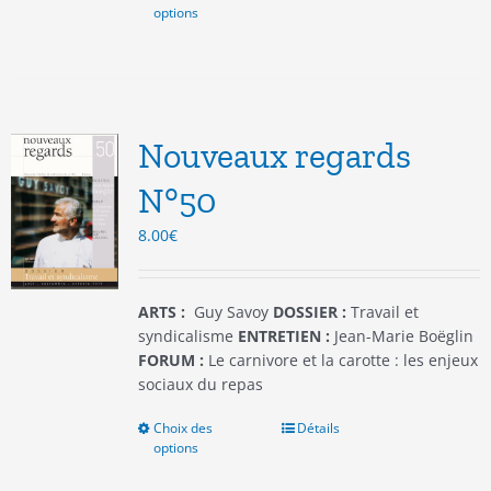
options
produit
a
plusieurs
variations.
Les
options
Nouveaux regards
peuvent
être
N°50
choisies
8.00
€
sur
la
page
du
ARTS :
Guy Savoy
DOSSIER :
Travail et
produit
syndicalisme
ENTRETIEN :
Jean-Marie Boëglin
FORUM :
Le carnivore et la carotte : les enjeux
sociaux du repas
Choix des
Ce
Détails
options
produit
a