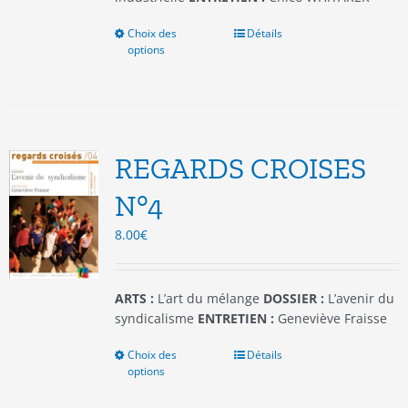
Choix des
Ce
Détails
options
produit
a
plusieurs
variations.
Les
options
REGARDS CROISES
peuvent
être
N°4
choisies
8.00
€
sur
la
page
du
ARTS :
L’art du mélange
DOSSIER :
L’avenir du
produit
syndicalisme
ENTRETIEN :
Geneviève Fraisse
Choix des
Ce
Détails
options
produit
a