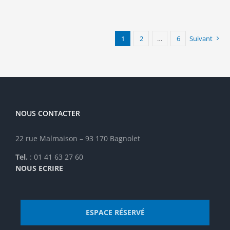
plusieurs
variations.
Les
options
1
2
…
6
Suivant
peuvent
être
choisies
sur
la
page
NOUS CONTACTER
du
produit
22 rue Malmaison – 93 170 Bagnolet
Tel.
: 01 41 63 27 60
NOUS ECRIRE
ESPACE RÉSERVÉ