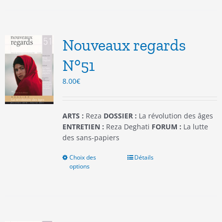
plusieurs
variations.
Les
options
Nouveaux regards
peuvent
être
N°51
choisies
8.00
€
sur
la
page
du
ARTS :
Reza
DOSSIER :
La révolution des âges
produit
ENTRETIEN :
Reza Deghati
FORUM :
La lutte
des sans-papiers
Choix des
Ce
Détails
options
produit
a
plusieurs
variations.
Les