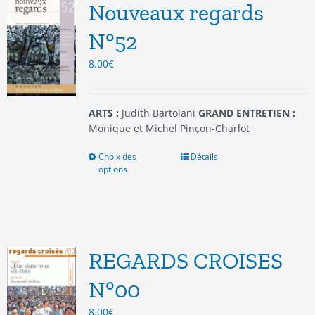
options
Nouveaux regards
peuvent
être
N°52
choisies
8.00
€
sur
la
page
du
ARTS :
Judith Bartolani
GRAND ENTRETIEN :
produit
Monique et Michel Pinçon-Charlot
Choix des
Ce
Détails
options
produit
a
plusieurs
variations.
Les
options
REGARDS CROISES
peuvent
être
N°00
choisies
8.00
€
sur