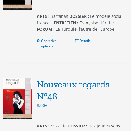
la
page
du
ARTS :
Bartabas
DOSSIER :
Le modèle social
produit
français
ENTRETIEN :
Françoise Héritier
FORUM :
La Turquie, l’autre de l’Europe
Choix des
Ce
Détails
options
produit
a
plusieurs
variations.
Les
options
Nouveaux regards
peuvent
être
N°48
choisies
8.00
€
sur
la
page
du
ARTS :
Miss Tic
DOSSIER :
Des jeunes sans