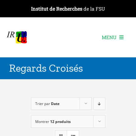
Passer
Institut de Recherches
de la FSU
au
contenu
MENU
L’institut
Regards Croisés
Les recherches
Les publications
Les événements
Trier par
Date
Montrer
12 produits