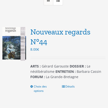
Nouveaux regards
N°44
8.00
€
ARTS :
Gérard Garouste
DOSSIER :
Le
néolibéralisme
ENTRETIEN :
Barbara Cassin
FORUM :
La Grande-Bretagne
Choix des
Ce
Détails
options
produit
a
plusieurs
variations.