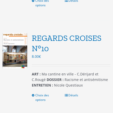
Choix des
Ce
Détails
options
produit
a
plusieurs
variations.
Les
options
REGARDS CROISES
peuvent
être
N°10
choisies
8.00
€
sur
la
page
du
ART :
Ma cantine en ville - C.Dérijard et
produit
C.Rougé
DOSSIER :
Racisme et antisémitisme
ENTRETIEN :
Nicole Questiaux
Choix des
Ce
Détails
options
produit
a
plusieurs