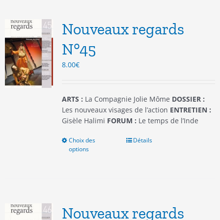
Les
options
Nouveaux regards
peuvent
être
N°45
choisies
8.00
€
sur
la
page
du
ARTS :
La Compagnie Jolie Môme
DOSSIER :
produit
Les nouveaux visages de l’action
ENTRETIEN :
Gisèle Halimi
FORUM :
Le temps de l’Inde
Choix des
Ce
Détails
options
produit
a
plusieurs
variations.
Les
options
Nouveaux regards
peuvent