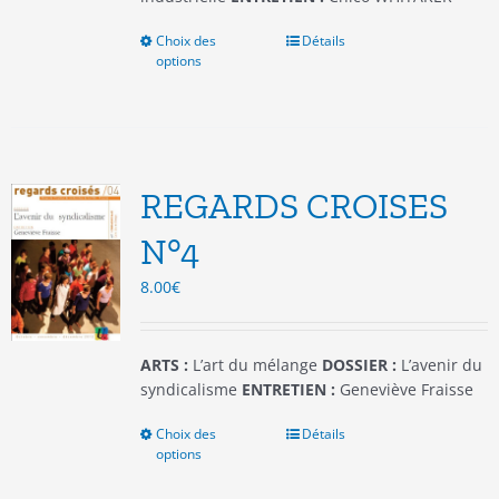
Choix des
Ce
Détails
options
produit
a
plusieurs
variations.
Les
options
REGARDS CROISES
peuvent
être
N°4
choisies
8.00
€
sur
la
page
du
ARTS :
L’art du mélange
DOSSIER :
L’avenir du
produit
syndicalisme
ENTRETIEN :
Geneviève Fraisse
Choix des
Ce
Détails
options
produit
a