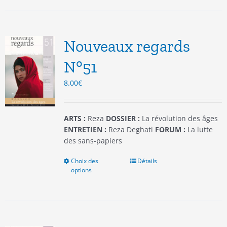
plusieurs
variations.
Les
options
Nouveaux regards
peuvent
être
N°51
choisies
8.00
€
sur
la
page
du
ARTS :
Reza
DOSSIER :
La révolution des âges
produit
ENTRETIEN :
Reza Deghati
FORUM :
La lutte
des sans-papiers
Choix des
Ce
Détails
options
produit
a
plusieurs
variations.
Les