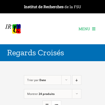
Passer
Institut de Recherches
de la FSU
au
contenu
MENU
L’institut
Regards Croisés
Les recherches
Les publications
Les événements
Trier par
Date
Montrer
24 produits