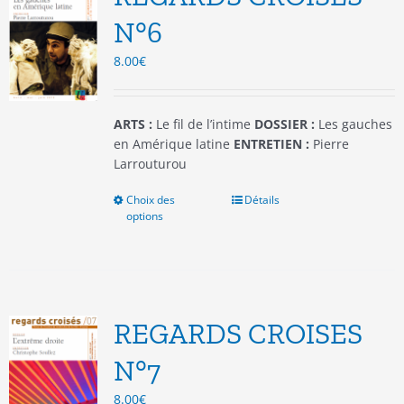
peuvent
être
N°6
choisies
8.00
€
sur
la
page
du
ARTS :
Le fil de l’intime
DOSSIER :
Les gauches
produit
en Amérique latine
ENTRETIEN :
Pierre
Larrouturou
Choix des
Ce
Détails
options
produit
a
plusieurs
variations.
Les
options
REGARDS CROISES
peuvent
être
N°7
choisies
8.00
€
sur