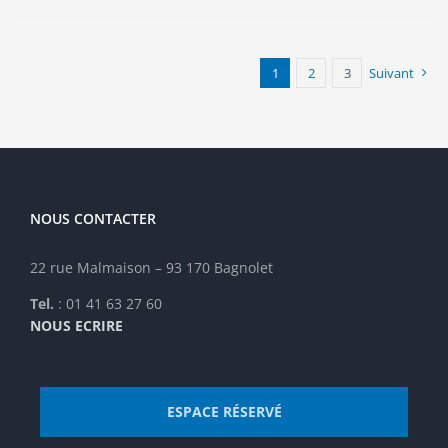
plusieurs
variations.
Les
options
1
2
3
Suivant
peuvent
être
choisies
sur
la
page
NOUS CONTACTER
du
produit
22 rue Malmaison – 93 170 Bagnolet
Tel.
: 01 41 63 27 60
NOUS ECRIRE
ESPACE RÉSERVÉ