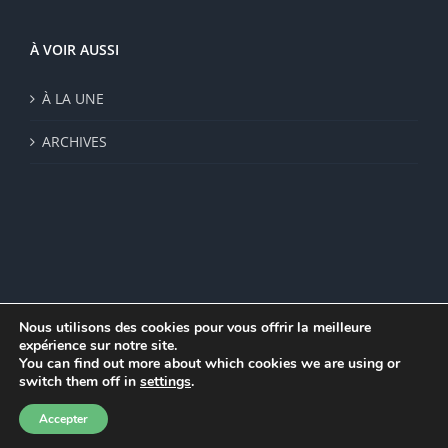
À VOIR AUSSI
À LA UNE
ARCHIVES
Nous utilisons des cookies pour vous offrir la meilleure
expérience sur notre site.
© Institut de recherche de la FSU 2023 | Par
FSU
|
Plan du site
|
You can find out more about which cookies we are using or
Mentions légales
|
Politique de confidentialité
|
CGV
switch them off in
settings
.
Facebook
Accepter