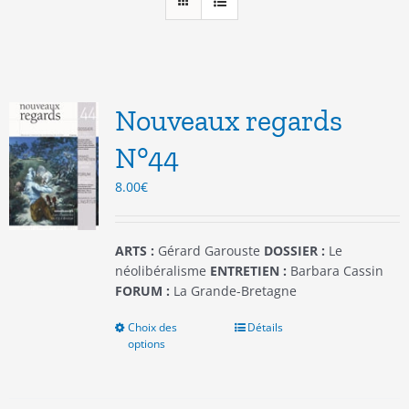
Nouveaux regards
N°44
8.00
€
ARTS :
Gérard Garouste
DOSSIER :
Le
néolibéralisme
ENTRETIEN :
Barbara Cassin
FORUM :
La Grande-Bretagne
Choix des
Ce
Détails
options
produit
a
plusieurs
variations.