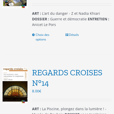
la
page
du
ART :
L’art du danger - Z et Nadia Khiari
produit
DOSSIER :
Guerre et démocratie
ENTRETIEN :
Anicet Le Pors
Choix des
Ce
Détails
options
produit
a
plusieurs
variations.
Les
options
REGARDS CROISES
peuvent
être
N°14
choisies
8.00
€
sur
la
page
du
ART :
La Piscine, plongez dans la lumière ! -
produit