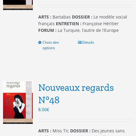
la
page
du
ARTS :
Bartabas
DOSSIER :
Le modèle social
produit
français
ENTRETIEN :
Françoise Héritier
FORUM :
La Turquie, l’autre de l’Europe
Choix des
Ce
Détails
options
produit
a
plusieurs
variations.
Les
options
Nouveaux regards
peuvent
être
N°48
choisies
8.00
€
sur
la
page
du
ARTS :
Miss Tic
DOSSIER :
Des jeunes sans