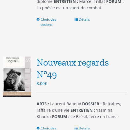
produit
diplôme
ENTRETIEN :
Marcel Trillat
FORUM :
La poésie est un sport de combat
Choix des
Ce
Détails
options
produit
a
plusieurs
variations.
Les
options
Nouveaux regards
peuvent
être
N°49
choisies
8.00
€
sur
la
page
du
ARTS :
Laurent Baheux
DOSSIER :
Retraites,
produit
l’affaire d’une vie
ENTRETIEN :
Yasmina
Khadra
FORUM :
Le Brésil, terre en transe
Choix des
Ce
Détails