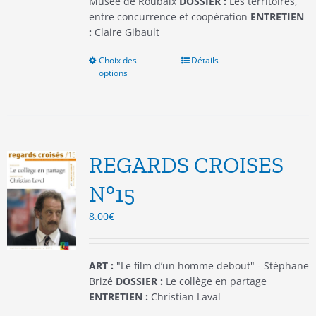
Musée de Roubaix
DOSSIER :
Les territoires,
entre concurrence et coopération
ENTRETIEN
:
Claire Gibault
Choix des
Ce
Détails
options
produit
a
plusieurs
variations.
Les
options
REGARDS CROISES
peuvent
être
N°15
choisies
8.00
€
sur
la
page
du
ART :
"Le film d’un homme debout" - Stéphane
produit
Brizé
DOSSIER :
Le collège en partage
ENTRETIEN :
Christian Laval