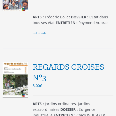
la
page
du
ARTS :
Frédéric Boilet
DOSSIER :
L’Etat dans
produit
tous ses état
ENTRETIEN :
Raymond Aubrac
Détails
REGARDS CROISES
N°3
8.00
€
ARTS :
Jardins ordinaires, jardins
extraordinaires
DOSSIER :
L’urgence
industrielle
ENTRETIEN :
Chico WHITAKER