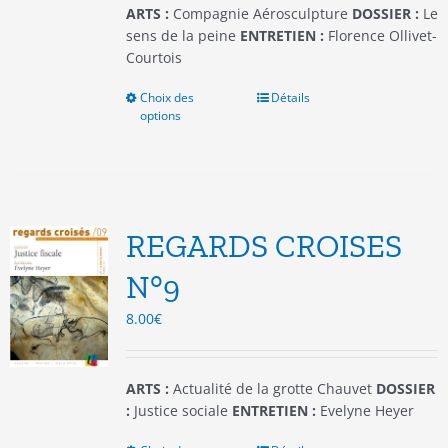
du
ARTS :
Compagnie Aérosculpture
DOSSIER :
Le
produit
sens de la peine
ENTRETIEN :
Florence Ollivet-
Courtois
Choix des
Ce
Détails
options
produit
a
plusieurs
variations.
Les
options
REGARDS CROISES
peuvent
être
N°9
choisies
8.00
€
sur
la
page
du
ARTS :
Actualité de la grotte Chauvet
DOSSIER
produit
:
Justice sociale
ENTRETIEN :
Evelyne Heyer