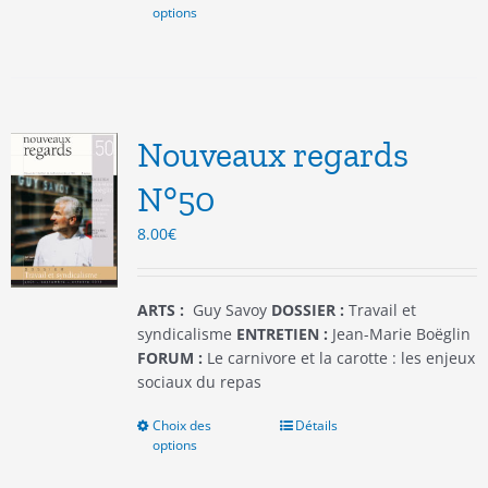
options
produit
a
plusieurs
variations.
Les
options
Nouveaux regards
peuvent
être
N°50
choisies
8.00
€
sur
la
page
du
ARTS :
Guy Savoy
DOSSIER :
Travail et
produit
syndicalisme
ENTRETIEN :
Jean-Marie Boëglin
FORUM :
Le carnivore et la carotte : les enjeux
sociaux du repas
Choix des
Ce
Détails
options
produit
a