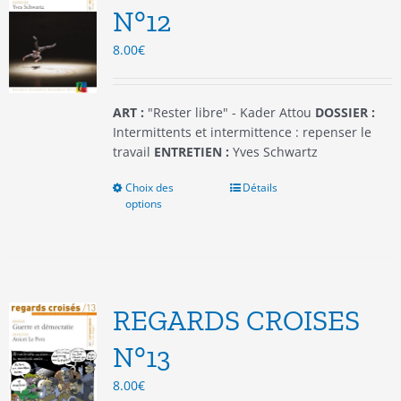
être
N°12
choisies
8.00
€
sur
la
page
du
ART :
"Rester libre" - Kader Attou
DOSSIER :
produit
Intermittents et intermittence : repenser le
travail
ENTRETIEN :
Yves Schwartz
Choix des
Ce
Détails
options
produit
a
plusieurs
variations.
Les
options
REGARDS CROISES
peuvent
être
N°13
choisies
8.00
€
sur