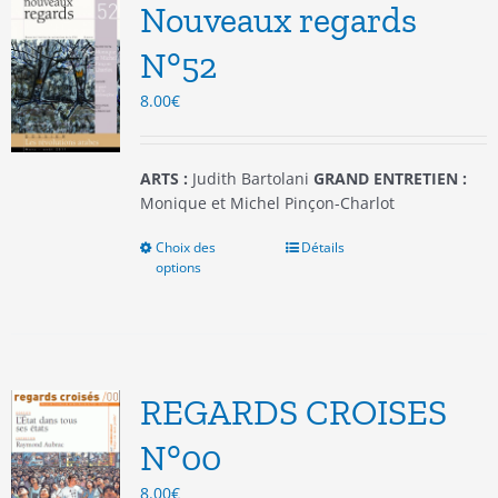
options
Nouveaux regards
peuvent
être
N°52
choisies
8.00
€
sur
la
page
du
ARTS :
Judith Bartolani
GRAND ENTRETIEN :
produit
Monique et Michel Pinçon-Charlot
Choix des
Ce
Détails
options
produit
a
plusieurs
variations.
Les
options
REGARDS CROISES
peuvent
être
N°00
choisies
8.00
€
sur