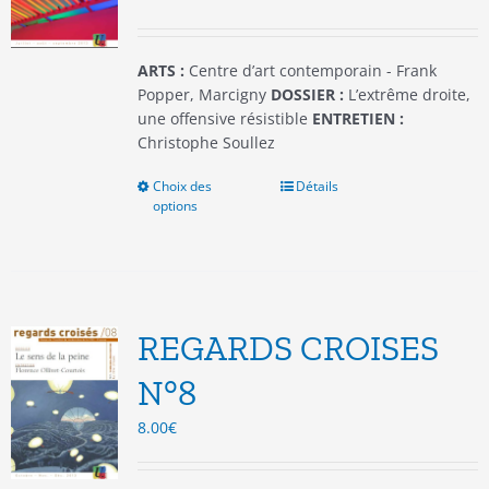
la
page
du
ARTS :
Centre d’art contemporain - Frank
produit
Popper, Marcigny
DOSSIER :
L’extrême droite,
une offensive résistible
ENTRETIEN :
Christophe Soullez
Choix des
Ce
Détails
options
produit
a
plusieurs
variations.
Les
options
REGARDS CROISES
peuvent
être
N°8
choisies
8.00
€
sur
la
page