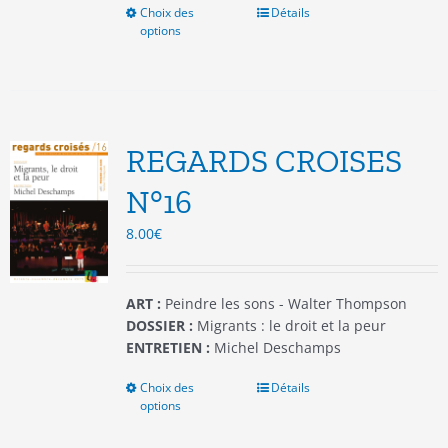
Choix des
Ce
Détails
options
produit
a
plusieurs
variations.
Les
options
REGARDS CROISES
peuvent
être
N°16
choisies
8.00
€
sur
la
page
du
ART :
Peindre les sons - Walter Thompson
produit
DOSSIER :
Migrants : le droit et la peur
ENTRETIEN :
Michel Deschamps
Choix des
Ce
Détails
options
produit
a