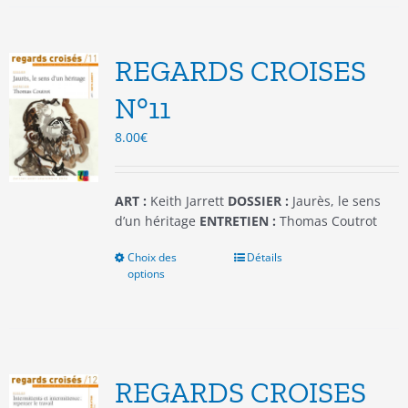
variations.
Les
options
REGARDS CROISES
peuvent
être
N°11
choisies
8.00
€
sur
la
page
du
ART :
Keith Jarrett
DOSSIER :
Jaurès, le sens
produit
d’un héritage
ENTRETIEN :
Thomas Coutrot
Choix des
Ce
Détails
options
produit
a
plusieurs
variations.
Les
options
REGARDS CROISES
peuvent