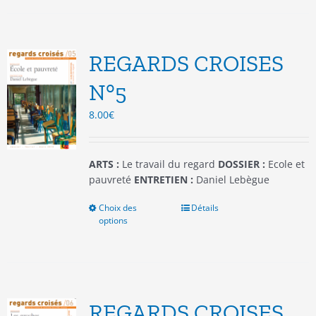
plusieurs
variations.
Les
options
REGARDS CROISES
peuvent
être
N°5
choisies
8.00
€
sur
la
page
du
ARTS :
Le travail du regard
DOSSIER :
Ecole et
produit
pauvreté
ENTRETIEN :
Daniel Lebègue
Choix des
Ce
Détails
options
produit
a
plusieurs
variations.
Les
options
REGARDS CROISES