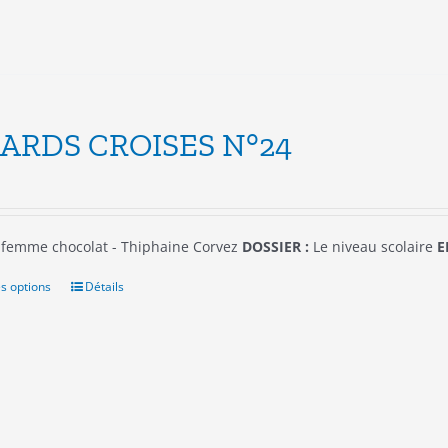
la
page
du
produit
ARDS CROISES N°24
femme chocolat - Thiphaine Corvez
DOSSIER :
Le niveau scolaire
E
s options
Ce
Détails
produit
a
plusieurs
variations.
Les
options
peuvent