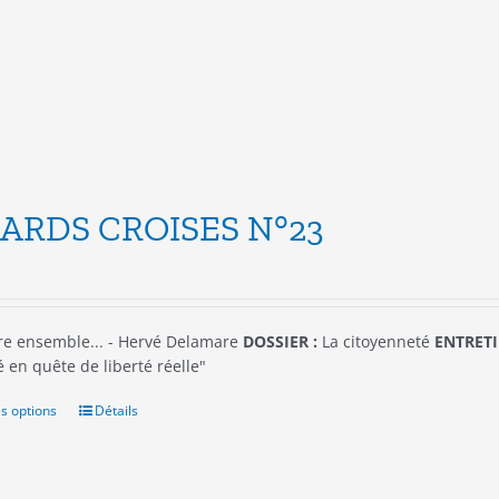
être
choisies
sur
la
page
du
produit
ARDS CROISES N°23
re ensemble... - Hervé Delamare
DOSSIER :
La citoyenneté
ENTRETI
 en quête de liberté réelle"
s options
Ce
Détails
produit
a
plusieurs