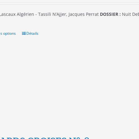
Lascaux Algérien - Tassili N’Ajjer, Jacques Perrat
DOSSIER :
Nuit Deb
s options
Ce
Détails
produit
a
plusieurs
variations.
Les
options
peuvent
être
choisies
sur
la
page
du
produit