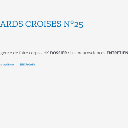
ARDS CROISES N°25
rgence de faire corps - HK
DOSSIER :
Les neurosciences
ENTRETIEN
s options
Ce
Détails
produit
a
plusieurs
variations.
Les
options
peuvent
être
choisies
sur