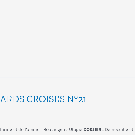
a
plusieurs
variations.
Les
options
peuvent
être
choisies
sur
la
page
du
produit
ARDS CROISES N°21
farine et de l'amitié - Boulangerie Utopie
DOSSIER :
Démocratie et