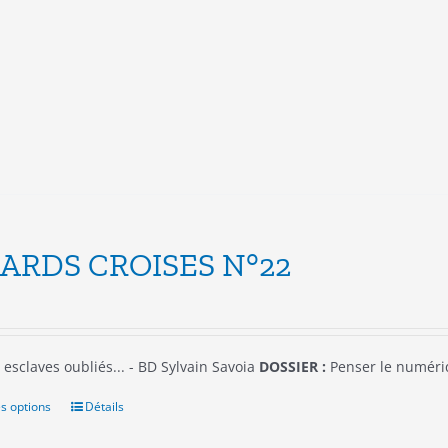
variations.
Les
options
peuvent
être
choisies
sur
la
page
du
produit
ARDS CROISES N°22
 esclaves oubliés... - BD Sylvain Savoia
DOSSIER :
Penser le numér
s options
Ce
Détails
produit