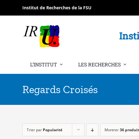
Passer
Institut de Recherches de la FSU
au
contenu
Inst
L’INSTITUT
LES RECHERCHES
Regards Croisés
Trier par
Popularité
Montrer
36 produit