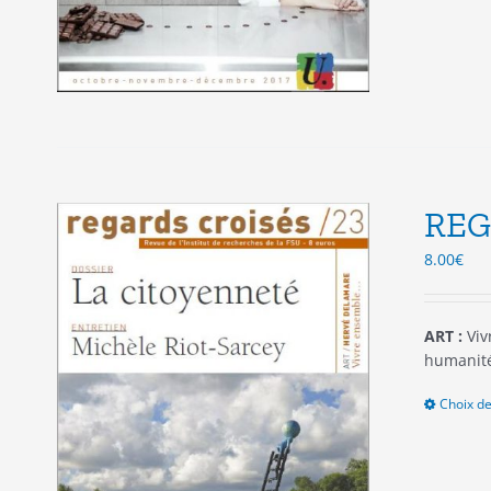
REG
8.00
€
ART :
Viv
humanité
Choix de