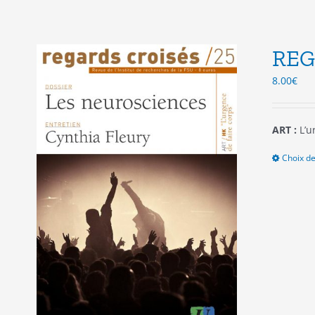
REG
8.00
€
ART :
L’u
Choix de