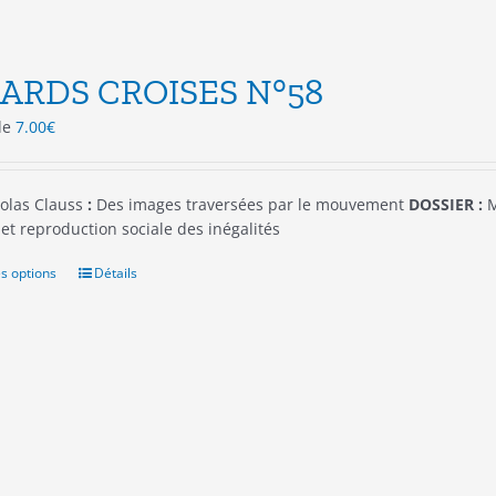
ARDS CROISES N°58
 de
7.00
€
olas Clauss
:
Des images traversées par le mouvement
DOSSIER :
M
et reproduction sociale des inégalités
s options
Ce
Détails
produit
a
plusieurs
variations.
Les
options
peuvent
être
choisies