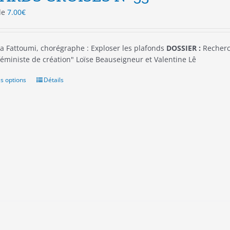
 de
7.00
€
a Fattoumi, chorégraphe : Exploser les plafonds
DOSSIER :
Recherch
 féministe de création" Loïse Beauseigneur et Valentine Lê
s options
Ce
Détails
produit
a
plusieurs
variations.
Les
options
peuvent
être
choisies
sur
la
page
du