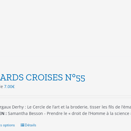
variations.
Les
options
peuvent
être
choisies
sur
la
page
du
produit
ARDS CROISES N°55
 de
7.00
€
gaux Derhy : Le Cercle de l’art et la broderie, tisser les fils de l’é
N :
Samantha Besson - Prendre le « droit de l’Homme à la scienc
s options
Ce
Détails