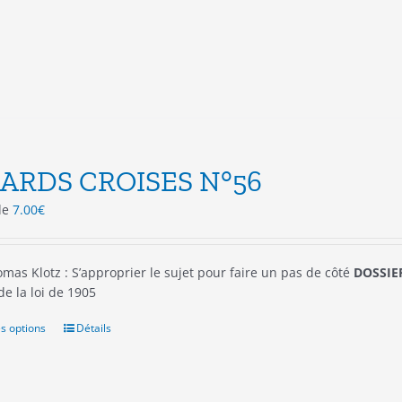
peuvent
être
choisies
sur
la
page
du
produit
ARDS CROISES N°56
 de
7.00
€
mas Klotz : S’approprier le sujet pour faire un pas de côté
DOSSIER
 de la loi de 1905
s options
Ce
Détails
produit
a
plusieurs