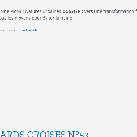
oine Picon : Natures urbaines
DOSSIER :
Vers une transformation f
ous les moyens pour éviter la haine
s options
Ce
Détails
produit
a
plusieurs
variations.
Les
options
peuvent
être
choisies
sur
la
page
du
produit
ARDS CROISES N°53