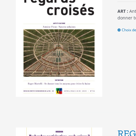
ART :
Ant
donner t
Choix de
REG