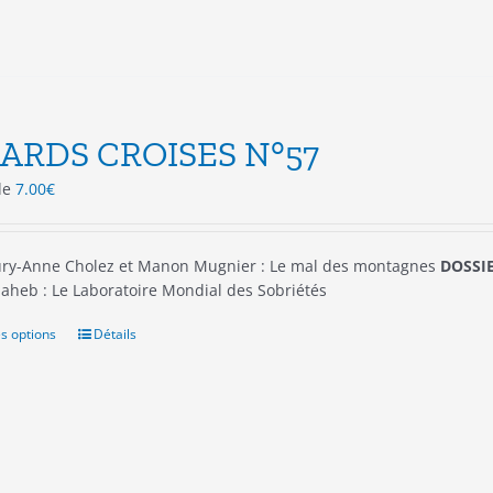
sur
la
page
du
produit
ARDS CROISES N°57
 de
7.00
€
ry-Anne Cholez et Manon Mugnier : Le mal des montagnes
DOSSIE
aheb : Le Laboratoire Mondial des Sobriétés
s options
Ce
Détails
produit
a
plusieurs
variations.
Les
options