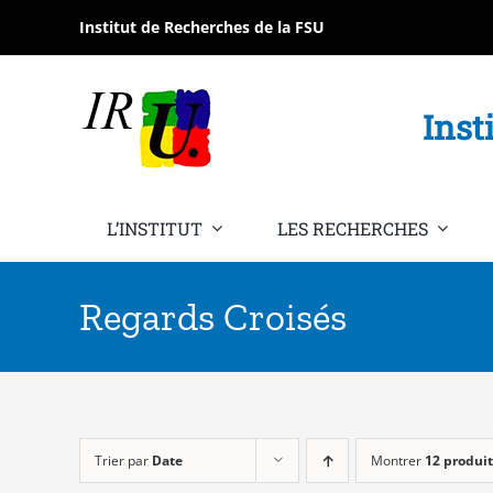
Passer
Institut de Recherches de la FSU
au
contenu
Inst
L’INSTITUT
LES RECHERCHES
Regards Croisés
Trier par
Date
Montrer
12 produit