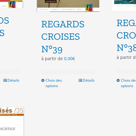
DS
REG
REGARDS
S
CRO
CROISES
N°3
N°39
à partir 
à partir de
0.00
€
Détails
Choix des
Ce
Détails
Choix de
options
options
duit
produit
a
sieurs
plusieurs
ations.
variations.
Les
ions
options
vent
peuvent
e
être