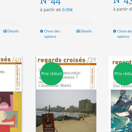
N°44
à partir 
à partir de
0.00
€
Détails
Choix des
Ce
Détails
Choix de
options
options
duit
produit
a
sieurs
plusieurs
ations.
variations.
Les
ions
options
Prix réduit
Prix rédu
vent
peuvent
e
être
isies
choisies
sur
la
e
page
du
duit
produit