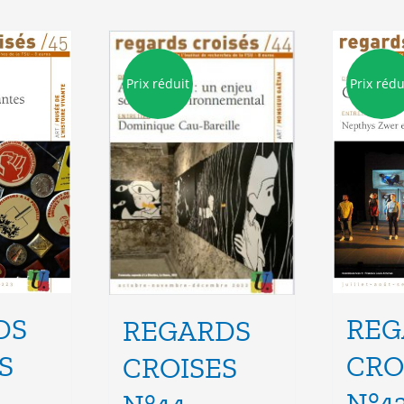
Prix réduit
Prix rédu
DS
REG
REGARDS
S
CRO
CROISES
N°4