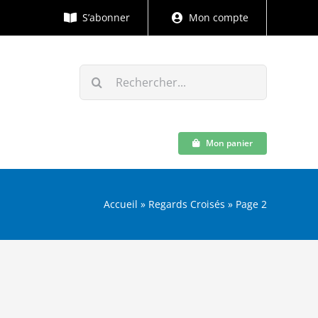
S’abonner
Mon compte
Rechercher:
Mon panier
Accueil
»
Regards Croisés
»
Page 2