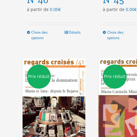
à partir de
0.00
€
à partir de
0.00
€
Choix des
Ce
Détails
Choix des
Ce
options
options
produit
pro
a
a
plusieurs
plu
variations.
vari
Les
Les
options
opt
Prix réduit
Prix réduit
peuvent
peu
être
êtr
choisies
cho
sur
sur
la
la
page
pag
du
du
produit
pro