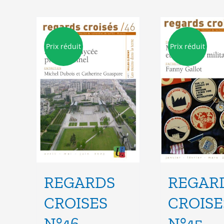
Prix réduit
Prix réduit
REGARDS
REGAR
CROISES
CROISE
N°46
N°45