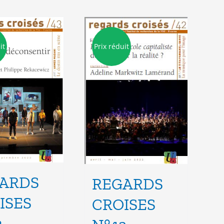
it
Prix réduit
ARDS
REGARDS
ISES
CROISES
3