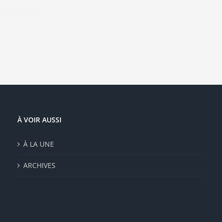
sieurs
ations.
ions
vent
e
isies
e
À VOIR AUSSI
duit
À LA UNE
ARCHIVES