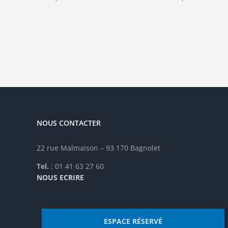
a
a
plusieurs
plu
variations.
vari
Les
Les
options
opt
peuvent
peu
être
êtr
choisies
cho
sur
sur
la
la
NOUS CONTACTER
page
pag
du
du
produit
pro
22 rue Malmaison – 93 170 Bagnolet
Tel.
: 01 41 63 27 60
NOUS ECRIRE
ESPACE RÉSERVÉ