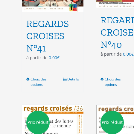
REGAR
REGARDS
CROISE
CROISES
N°40
N°41
à partir de
0.00
€
à partir de
0.00
€
Choix des
Ce
Détails
Choix des
Ce
options
options
produit
pro
a
a
plusieurs
plu
variations.
vari
Les
Les
options
opt
Prix réduit
Prix réduit
peuvent
peu
être
êtr