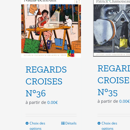
choisies
cho
sur
sur
la
la
page
pag
du
du
produit
pro
REGAR
REGARDS
CROISE
CROISES
N°35
N°36
à partir de
0.00
€
à partir de
0.00
€
Choix des
Ce
Détails
Choix des
Ce
options
options
produit
pro