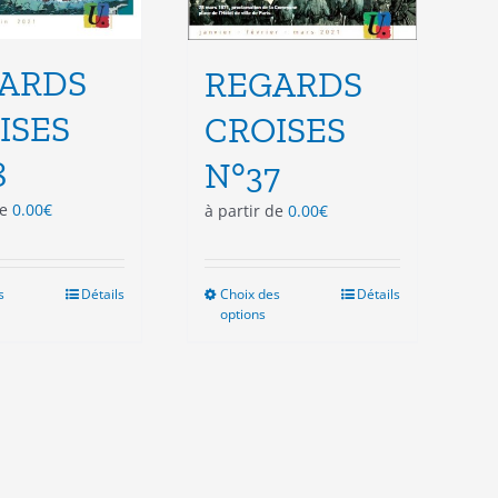
ARDS
REGARDS
ISES
CROISES
8
N°37
de
0.00
€
à partir de
0.00
€
s
Ce
Détails
Choix des
Ce
Détails
options
produit
produit
a
a
plusieurs
plusieurs
variations.
variations.
Les
Les
options
options
peuvent
peuvent
être
être