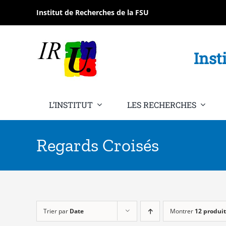
Passer
Institut de Recherches de la FSU
au
contenu
Inst
L’INSTITUT
LES RECHERCHES
Regards Croisés
Trier par
Date
Montrer
12 produit