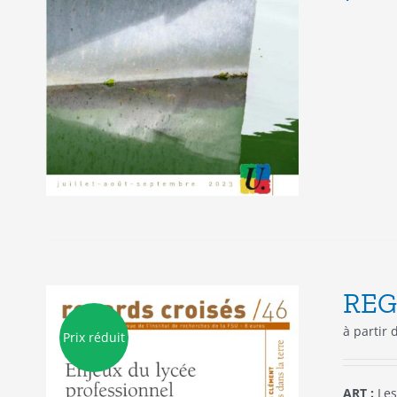
REG
à partir
Prix réduit
ART :
Les