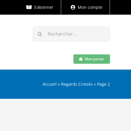
S’abonner
Mon compte
Rechercher:
Mon panier
Accueil
»
Regards Croisés
»
Page 2