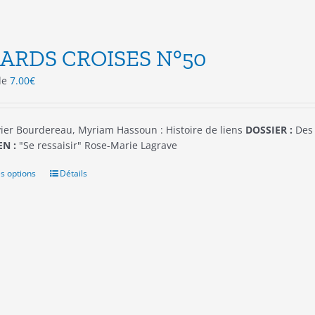
ARDS CROISES N°50
 de
7.00
€
ier Bourdereau, Myriam Hassoun : Histoire de liens
DOSSIER :
Des 
N :
"Se ressaisir" Rose-Marie Lagrave
s options
Ce
Détails
produit
a
plusieurs
variations.
Les
options
peuvent
être
choisies