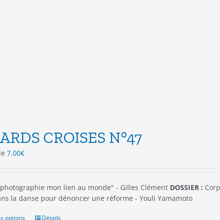
plusieurs
variations.
Les
options
peuvent
être
choisies
sur
la
page
du
produit
ARDS CROISES N°47
 de
7.00
€
 photographie mon lien au monde" - Gilles Clément
DOSSIER :
Corps
ans la danse pour dénoncer une réforme - Youli Yamamoto
s options
Ce
Détails