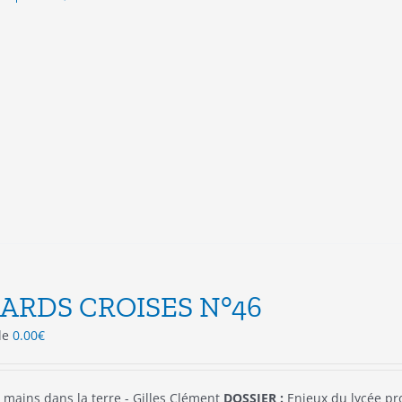
produit
a
plusieurs
variations.
Les
options
peuvent
être
choisies
sur
la
page
du
produit
ARDS CROISES N°46
 de
0.00
€
 mains dans la terre - Gilles Clément
DOSSIER :
Enjeux du lycée pr