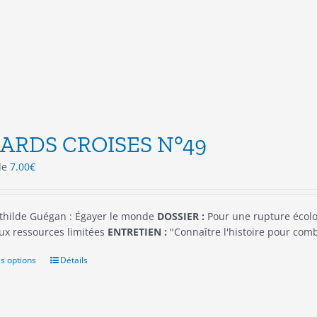
être
choisies
sur
la
page
du
produit
ARDS CROISES N°49
 de
7.00
€
hilde Guégan : Égayer le monde
DOSSIER :
Pour une rupture écolog
x ressources limitées
ENTRETIEN :
"Connaître l'histoire pour com
s options
Ce
Détails
produit
a
plusieurs