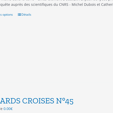
nquête auprès des scientifiques du CNRS - Michel Dubois et Cath
s options
Ce
Détails
produit
a
plusieurs
variations.
Les
options
peuvent
être
choisies
sur
la
page
du
produit
ARDS CROISES N°45
 de
0.00
€