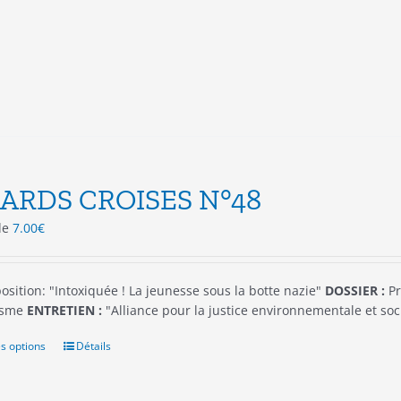
variations.
Les
options
peuvent
être
choisies
sur
la
page
du
ARDS CROISES N°48
produit
 de
7.00
€
osition: "Intoxiquée ! La jeunesse sous la botte nazie"
DOSSIER :
Pr
isme
ENTRETIEN :
"Alliance pour la justice environnementale et soc
s options
Ce
Détails
produit
a