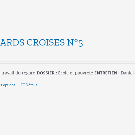
sur
la
page
du
produit
ARDS CROISES N°5
 travail du regard
DOSSIER :
Ecole et pauvreté
ENTRETIEN :
Daniel
s options
Ce
Détails
produit
a
plusieurs
variations.
Les
options
peuvent