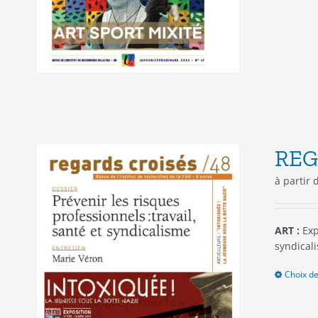
REG
à partir
ART :
Exp
syndical
Choix de