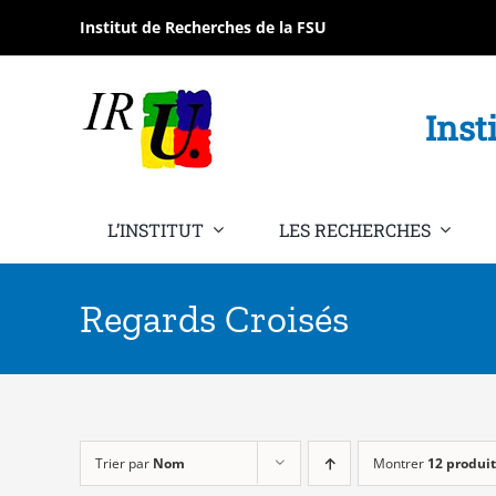
Passer
Institut de Recherches de la FSU
au
contenu
Inst
L’INSTITUT
LES RECHERCHES
Regards Croisés
Trier par
Nom
Montrer
12 produit