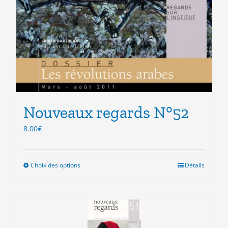
Nouveaux regards N°52
8.00
€
Choix des options
Ce
Détails
produit
a
plusieurs
variations.
Les