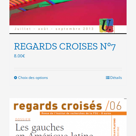
REGARDS CROISES N°7
8.00
€
Choix des options
Ce
Détails
produit
a
plusieurs
variations.
Les
options
peuvent
être