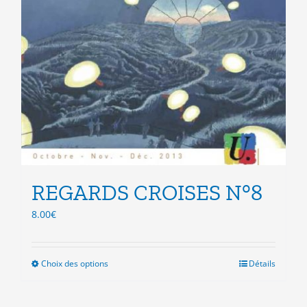
REGARDS CROISES N°8
8.00
€
Choix des options
Ce
Détails
produit
a