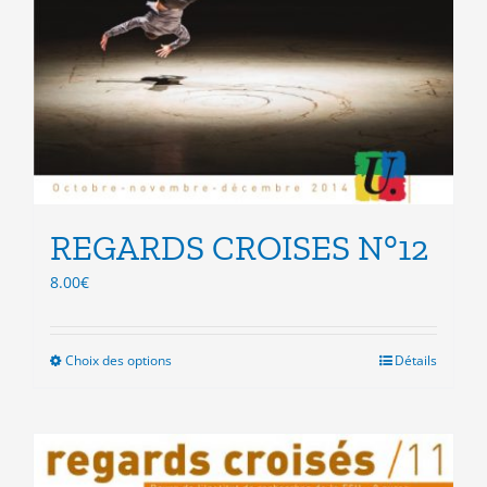
REGARDS CROISES N°12
8.00
€
Choix des options
Ce
Détails
produit
a
plusieurs
variations.
Les