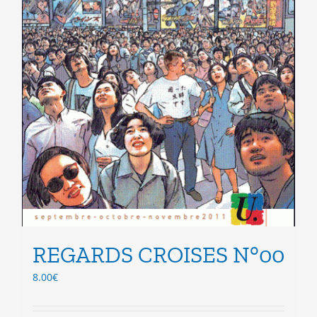
produit
REGARDS CROISES N°00
8.00
€