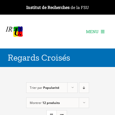
Passer
Institut de Recherches
de la FSU
au
contenu
MENU
L’institut
Regards Croisés
Les recherches
Les publications
Les événements
Trier par
Popularité
Montrer
12 produits