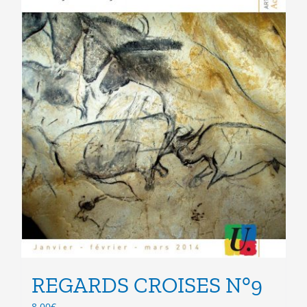
page
du
produit
REGARDS CROISES N°9
8.00
€