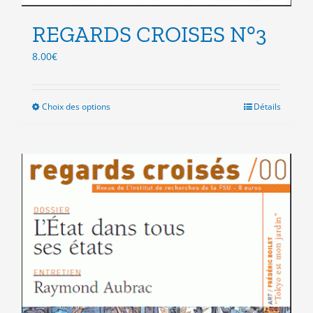
REGARDS CROISES N°3
8.00
€
Choix des options
Ce
Détails
produit
a
plusieurs
variations.
Les
options
peuvent
être
choisies
sur
la
page
du