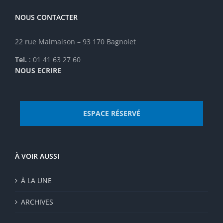
sur
la
NOUS CONTACTER
page
du
22 rue Malmaison – 93 170 Bagnolet
produit
Tel.
: 01 41 63 27 60
NOUS ECRIRE
ESPACE RÉSERVÉ
À VOIR AUSSI
À LA UNE
ARCHIVES