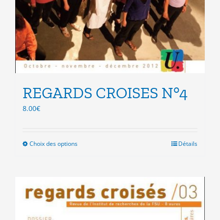
REGARDS CROISES N°4
8.00
€
Choix des options
Ce
Détails
produit
a
plusieurs
variations.
Les
options
peuvent