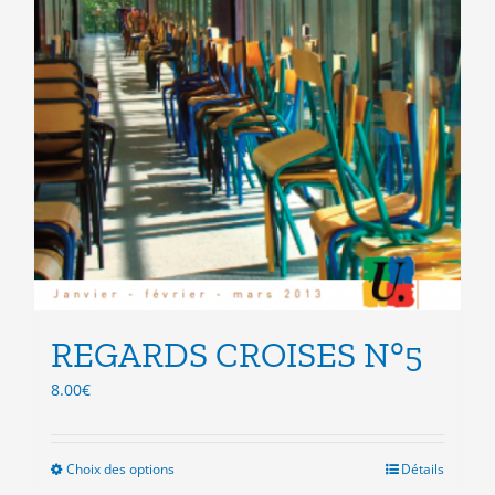
REGARDS CROISES N°5
8.00
€
Choix des options
Ce
Détails
produit