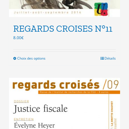
REGARDS CROISES N°11
8.00
€
Choix des options
Ce
Détails
produit
a
plusieurs
variations.
Les
options
peuvent
être
choisies
sur
la