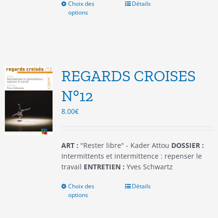
Choix des
Ce
Détails
options
produit
a
plusieurs
variations.
Les
options
REGARDS CROISES
peuvent
être
N°12
choisies
8.00
€
sur
la
page
du
ART :
"Rester libre" - Kader Attou
DOSSIER :
produit
Intermittents et intermittence : repenser le
travail
ENTRETIEN :
Yves Schwartz
Choix des
Ce
Détails
options
produit
a