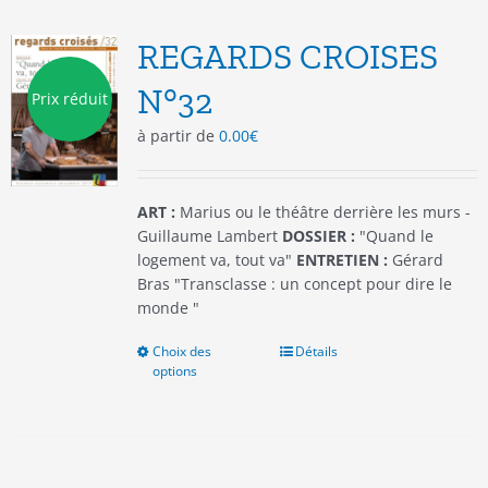
Les
options
REGARDS CROISES
peuvent
être
N°32
Prix réduit
choisies
à partir de
0.00
€
sur
la
page
du
ART :
Marius ou le théâtre derrière les murs -
produit
Guillaume Lambert
DOSSIER :
"Quand le
logement va, tout va"
ENTRETIEN :
Gérard
Bras "Transclasse : un concept pour dire le
monde "
Choix des
Ce
Détails
options
produit
a
plusieurs
variations.
Les