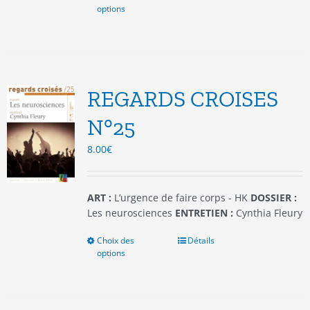
options
produit
a
plusieurs
variations.
Les
options
REGARDS CROISES
peuvent
être
N°25
choisies
8.00
€
sur
la
page
du
ART :
L’urgence de faire corps - HK
DOSSIER :
produit
Les neurosciences
ENTRETIEN :
Cynthia Fleury
Choix des
Ce
Détails
options
produit
a
plusieurs
variations.