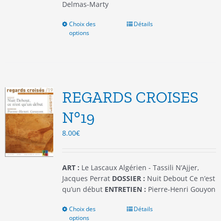
Delmas-Marty
Choix des
Ce
Détails
options
produit
a
plusieurs
variations.
Les
options
REGARDS CROISES
peuvent
être
N°19
choisies
8.00
€
sur
la
page
du
ART :
Le Lascaux Algérien - Tassili N’Ajjer,
produit
Jacques Perrat
DOSSIER :
Nuit Debout Ce n’est
qu’un début
ENTRETIEN :
Pierre-Henri Gouyon
Choix des
Ce
Détails
options
produit