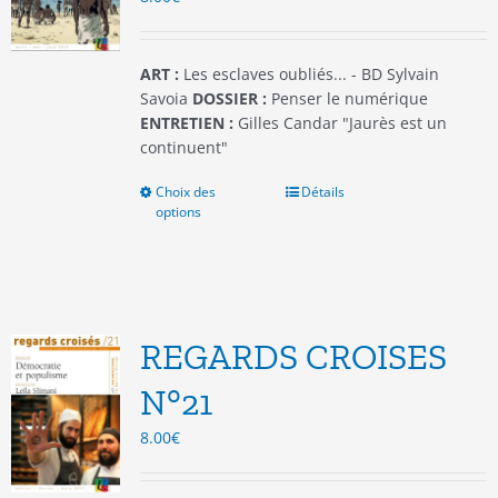
la
page
du
ART :
Les esclaves oubliés... - BD Sylvain
produit
Savoia
DOSSIER :
Penser le numérique
ENTRETIEN :
Gilles Candar "Jaurès est un
continuent"
Choix des
Ce
Détails
options
produit
a
plusieurs
variations.
Les
options
REGARDS CROISES
peuvent
être
N°21
choisies
8.00
€
sur
la
page