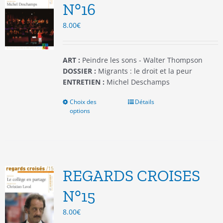
être
N°16
choisies
8.00
€
sur
la
page
du
ART :
Peindre les sons - Walter Thompson
produit
DOSSIER :
Migrants : le droit et la peur
ENTRETIEN :
Michel Deschamps
Choix des
Ce
Détails
options
produit
a
plusieurs
variations.
Les
options
REGARDS CROISES
peuvent
être
N°15
choisies
8.00
€
sur
la