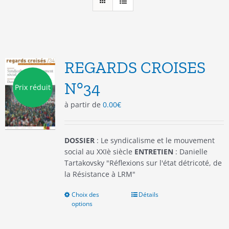
REGARDS CROISES
N°34
Prix réduit
à partir de
0.00
€
DOSSIER
: Le syndicalisme et le mouvement
social au XXIè siècle
ENTRETIEN
: Danielle
Tartakovsky "Réflexions sur l'état détricoté, de
la Résistance à LRM"
Choix des
Ce
Détails
options
produit
a
plusieurs