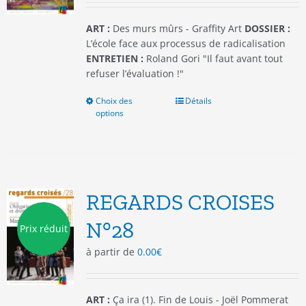
page
du
ART :
Des murs mûrs - Graffity Art
DOSSIER :
produit
L’école face aux processus de radicalisation
ENTRETIEN :
Roland Gori "Il faut avant tout
refuser l’évaluation !"
Choix des
Ce
Détails
options
produit
a
plusieurs
variations.
Les
options
REGARDS CROISES
peuvent
être
N°28
Prix réduit
choisies
à partir de
0.00
€
sur
la
page
du
ART :
Ça ira (1). Fin de Louis - Joël Pommerat