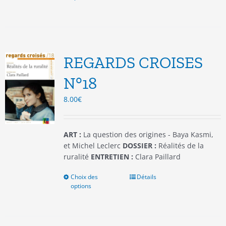
a
plusieurs
variations.
Les
options
REGARDS CROISES
peuvent
être
N°18
choisies
8.00
€
sur
la
page
du
ART :
La question des origines - Baya Kasmi,
produit
et Michel Leclerc
DOSSIER :
Réalités de la
ruralité
ENTRETIEN :
Clara Paillard
Choix des
Ce
Détails
options
produit
a
plusieurs
variations.