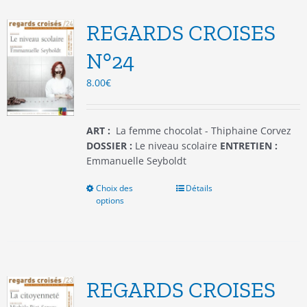
Les
options
REGARDS CROISES
peuvent
être
N°24
choisies
8.00
€
sur
la
page
du
ART :
La femme chocolat - Thiphaine Corvez
produit
DOSSIER :
Le niveau scolaire
ENTRETIEN :
Emmanuelle Seyboldt
Choix des
Ce
Détails
options
produit
a
plusieurs
variations.
Les
options
REGARDS CROISES
peuvent