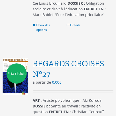
produit
Cie Louis Brouillard
DOSSIER :
Obligation
scolaire et droit à l’éducation
ENTRETIEN :
Marc Bablet "Pour l’éducation prioritaire"
Choix des
Ce
Détails
options
produit
a
plusieurs
variations.
Les
options
REGARDS CROISES
peuvent
être
N°27
Prix réduit
choisies
à partir de
0.00
€
sur
la
page
du
ART :
Artiste polyphonique - Aki Kuroda
produit
DOSSIER :
Santé au travail : l’activité en
question
ENTRETIEN :
Christian Gourcuff