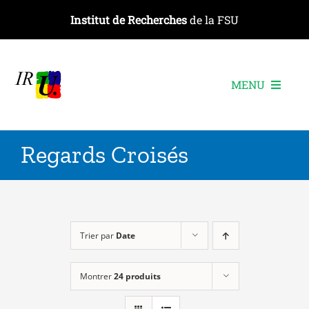
Passer
Institut de Recherches
de la FSU
au
contenu
MENU
L’institut
Regards Croisés
Les recherches
Les publications
Les événements
Trier par
Date
Montrer
24 produits