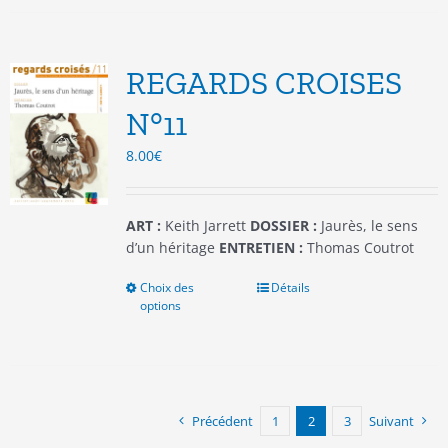
plusieurs
variations.
Les
options
REGARDS CROISES
peuvent
être
N°11
choisies
8.00
€
sur
la
page
du
ART :
Keith Jarrett
DOSSIER :
Jaurès, le sens
produit
d’un héritage
ENTRETIEN :
Thomas Coutrot
Choix des
Ce
Détails
options
produit
a
plusieurs
variations.
Les
options
Précédent
1
2
3
Suivant
peuvent