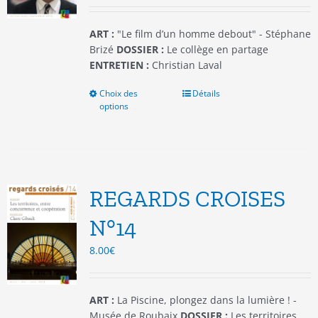
page
du
ART :
"Le film d’un homme debout" - Stéphane
produit
Brizé
DOSSIER :
Le collège en partage
ENTRETIEN :
Christian Laval
Choix des
Ce
Détails
options
produit
a
plusieurs
variations.
Les
options
REGARDS CROISES
peuvent
être
N°14
choisies
8.00
€
sur
la
page
du
ART :
La Piscine, plongez dans la lumière ! -
produit
Musée de Roubaix
DOSSIER :
Les territoires,