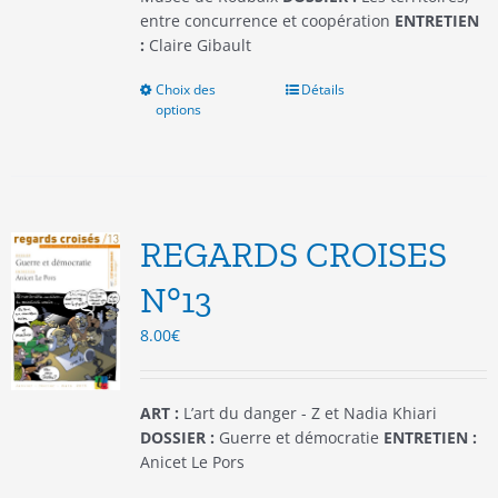
entre concurrence et coopération
ENTRETIEN
:
Claire Gibault
Choix des
Ce
Détails
options
produit
a
plusieurs
variations.
Les
options
REGARDS CROISES
peuvent
être
N°13
choisies
8.00
€
sur
la
page
du
ART :
L’art du danger - Z et Nadia Khiari
produit
DOSSIER :
Guerre et démocratie
ENTRETIEN :
Anicet Le Pors