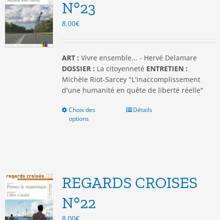
être
N°23
choisies
8.00
€
sur
la
page
du
ART :
Vivre ensemble... - Hervé Delamare
produit
DOSSIER :
La citoyenneté
ENTRETIEN :
Michèle Riot-Sarcey "L'inaccomplissement
d'une humanité en quête de liberté réelle"
Choix des
Ce
Détails
options
produit
a
plusieurs
variations.
Les
options
REGARDS CROISES
peuvent
être
N°22
choisies
8.00
€
sur