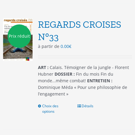
variations.
Les
options
REGARDS CROISES
peuvent
être
N°33
Prix réduit
choisies
à partir de
0.00
€
sur
la
page
du
ART :
Calais. Témoigner de la jungle - Florent
produit
Hubner
DOSSIER :
Fin du mois Fin du
monde...même combat!
ENTRETIEN :
Dominique Méda « Pour une philosophie de
l’engagement »
Choix des
Ce
Détails
options
produit
a
plusieurs
variations.