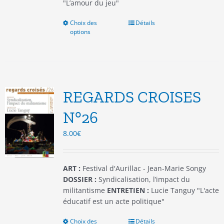
"L’amour du jeu"
Choix des
Ce
Détails
options
produit
a
plusieurs
variations.
Les
options
REGARDS CROISES
peuvent
être
N°26
choisies
8.00
€
sur
la
page
du
ART :
Festival d'Aurillac - Jean-Marie Songy
produit
DOSSIER :
Syndicalisation, l’impact du
militantisme
ENTRETIEN :
Lucie Tanguy "L'acte
éducatif est un acte politique"
Choix des
Ce
Détails