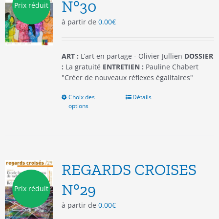
être
N°30
Prix réduit
choisies
à partir de
0.00
€
sur
la
page
du
ART :
L’art en partage - Olivier Jullien
DOSSIER
produit
:
La gratuité
ENTRETIEN :
Pauline Chabert
"Créer de nouveaux réflexes égalitaires"
Choix des
Ce
Détails
options
produit
a
plusieurs
variations.
Les
options
REGARDS CROISES
peuvent
être
N°29
Prix réduit
choisies
à partir de
0.00
€
sur
la