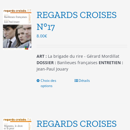
Les
options
REGARDS CROISES
peuvent
être
N°17
choisies
8.00
€
sur
la
page
du
ART :
La brigade du rire - Gérard Mordillat
produit
DOSSIER :
Banlieues françaises
ENTRETIEN :
Jean-Paul Jouary
Choix des
Ce
Détails
options
produit
a
plusieurs
variations.
Les
options
REGARDS CROISES
peuvent