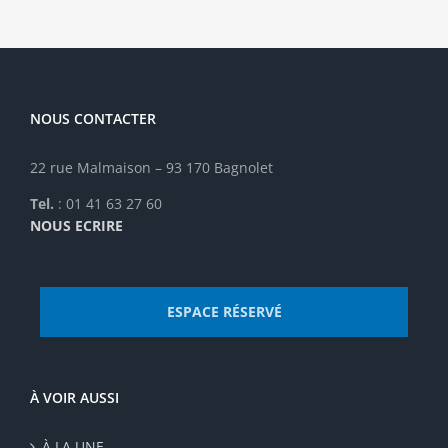
être
choisies
sur
la
page
NOUS CONTACTER
du
produit
22 rue Malmaison – 93 170 Bagnolet
Tel.
: 01 41 63 27 60
NOUS ECRIRE
ESPACE RÉSERVÉ
À VOIR AUSSI
À LA UNE