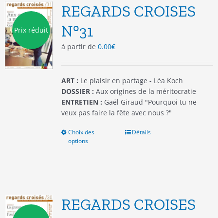
options
REGARDS CROISES
peuvent
être
N°31
Prix réduit
choisies
à partir de
0.00
€
sur
la
page
du
ART :
Le plaisir en partage - Léa Koch
produit
DOSSIER :
Aux origines de la méritocratie
ENTRETIEN :
Gaël Giraud "Pourquoi tu ne
veux pas faire la fête avec nous ?"
Choix des
Ce
Détails
options
produit
a
plusieurs
variations.
Les
options
REGARDS CROISES
peuvent