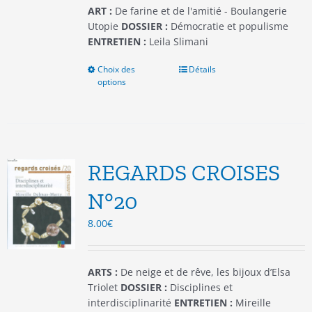
du
ART :
De farine et de l'amitié - Boulangerie
produit
Utopie
DOSSIER :
Démocratie et populisme
ENTRETIEN :
Leila Slimani
Choix des
Ce
Détails
options
produit
a
plusieurs
variations.
Les
options
REGARDS CROISES
peuvent
être
N°20
choisies
8.00
€
sur
la
page
du
ARTS :
De neige et de rêve, les bijoux d’Elsa
produit
Triolet
DOSSIER :
Disciplines et
interdisciplinarité
ENTRETIEN :
Mireille