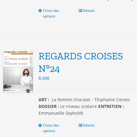
Choix des
Ce
Détails
options
produit
a
plusieurs
variations.
Les
options
REGARDS CROISES
peuvent
être
N°24
choisies
8.00
€
sur
la
page
du
ART :
La femme chocolat - Thiphaine Corvez
produit
DOSSIER :
Le niveau scolaire
ENTRETIEN :
Emmanuelle Seyboldt
Choix des
Ce
Détails
options
produit