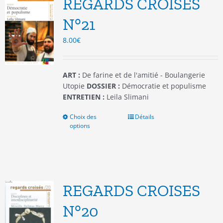
REGARDS CROISES
peuvent
être
N°21
choisies
8.00
€
sur
la
page
du
ART :
De farine et de l'amitié - Boulangerie
produit
Utopie
DOSSIER :
Démocratie et populisme
ENTRETIEN :
Leila Slimani
Choix des
Ce
Détails
options
produit
a
plusieurs
variations.
Les
options
REGARDS CROISES
peuvent
être
N°20
choisies