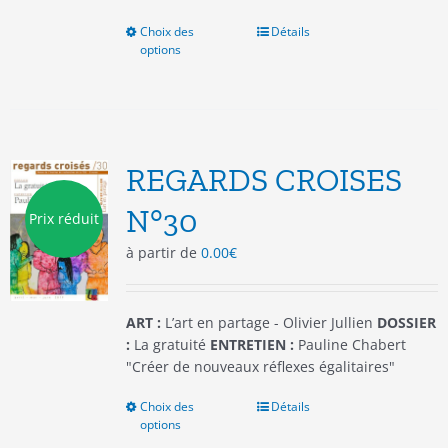
Choix des
Ce
Détails
options
produit
a
plusieurs
variations.
Les
options
REGARDS CROISES
peuvent
être
N°30
Prix réduit
choisies
à partir de
0.00
€
sur
la
page
du
ART :
L’art en partage - Olivier Jullien
DOSSIER
produit
:
La gratuité
ENTRETIEN :
Pauline Chabert
"Créer de nouveaux réflexes égalitaires"
Choix des
Ce
Détails
options
produit