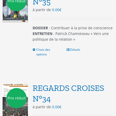
N°35
Prix réduit
choisies
à partir de
0.00
€
sur
la
page
du
DOSSIER
: Contribuer à la prise de conscience
produit
ENTRETIEN
: Patrick Chamoiseau « Vers une
politique de la relation »
Choix des
Ce
Détails
options
produit
a
plusieurs
variations.
Les
options
REGARDS CROISES
peuvent
être
N°34
Prix réduit
choisies
à partir de
0.00
€
sur
la