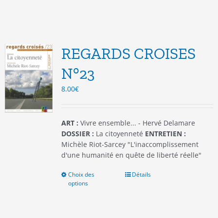
a
plusieurs
variations.
Les
options
REGARDS CROISES
peuvent
être
N°23
choisies
8.00
€
sur
la
page
du
ART :
Vivre ensemble... - Hervé Delamare
produit
DOSSIER :
La citoyenneté
ENTRETIEN :
Michèle Riot-Sarcey "L'inaccomplissement
d'une humanité en quête de liberté réelle"
Choix des
Ce
Détails
options
produit
a
plusieurs
variations.