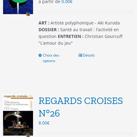
à partir de
0.00
€
sur
la
page
du
ART :
Artiste polyphonique - Aki Kuroda
produit
DOSSIER :
Santé au travail : l’activité en
question
ENTRETIEN :
Christian Gourcuff
"L’amour du jeu"
Choix des
Ce
Détails
options
produit
a
plusieurs
variations.
Les
options
REGARDS CROISES
peuvent
être
N°26
choisies
8.00
€
sur
la
page