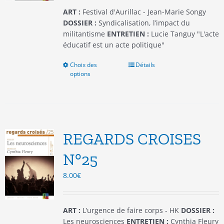
du
ART :
Festival d'Aurillac - Jean-Marie Songy
produit
DOSSIER :
Syndicalisation, l’impact du
militantisme
ENTRETIEN :
Lucie Tanguy "L'acte
éducatif est un acte politique"
Choix des
Ce
Détails
options
produit
a
plusieurs
variations.
Les
options
REGARDS CROISES
peuvent
être
N°25
choisies
8.00
€
sur
la
page
du
ART :
L’urgence de faire corps - HK
DOSSIER :
produit
Les neurosciences
ENTRETIEN :
Cynthia Fleury