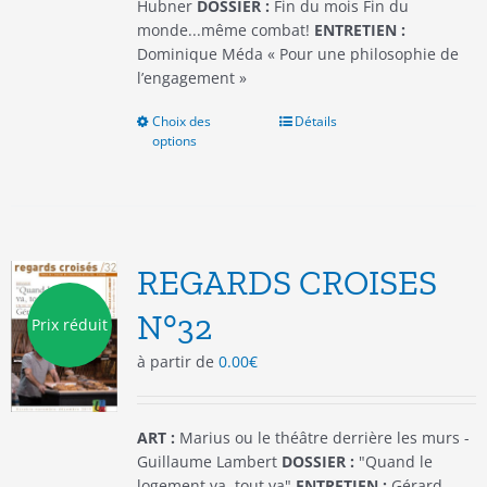
produit
Hubner
DOSSIER :
Fin du mois Fin du
monde...même combat!
ENTRETIEN :
Dominique Méda « Pour une philosophie de
l’engagement »
Choix des
Ce
Détails
options
produit
a
plusieurs
variations.
Les
options
REGARDS CROISES
peuvent
être
N°32
Prix réduit
choisies
à partir de
0.00
€
sur
la
page
du
ART :
Marius ou le théâtre derrière les murs -
produit
Guillaume Lambert
DOSSIER :
"Quand le
logement va, tout va"
ENTRETIEN :
Gérard