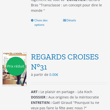
Bras "Transclasse : un concept pour dire le
monde "
Choix des
Ce
Détails
options
produit
a
plusieurs
variations.
Les
options
REGARDS CROISES
peuvent
être
N°31
Prix réduit
choisies
à partir de
0.00
€
sur
la
page
du
ART :
Le plaisir en partage - Léa Koch
produit
DOSSIER :
Aux origines de la méritocratie
ENTRETIEN :
Gaël Giraud "Pourquoi tu ne
veux pas faire la fête avec nous ?"