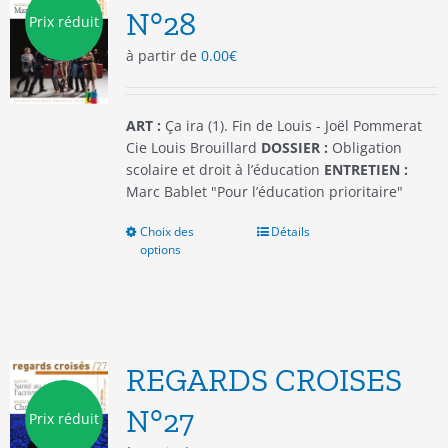
être
N°28
Prix réduit
choisies
à partir de
0.00
€
sur
la
page
du
ART :
Ça ira (1). Fin de Louis - Joël Pommerat
produit
Cie Louis Brouillard
DOSSIER :
Obligation
scolaire et droit à l’éducation
ENTRETIEN :
Marc Bablet "Pour l’éducation prioritaire"
Choix des
Ce
Détails
options
produit
a
plusieurs
variations.
Les
options
REGARDS CROISES
peuvent
être
N°27
Prix réduit
choisies