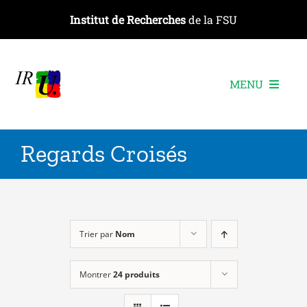
Passer
Institut de Recherches
de la FSU
au
contenu
MENU
L’institut
Regards Croisés
Les recherches
Les publications
Les événements
Trier par
Nom
Montrer
24 produits