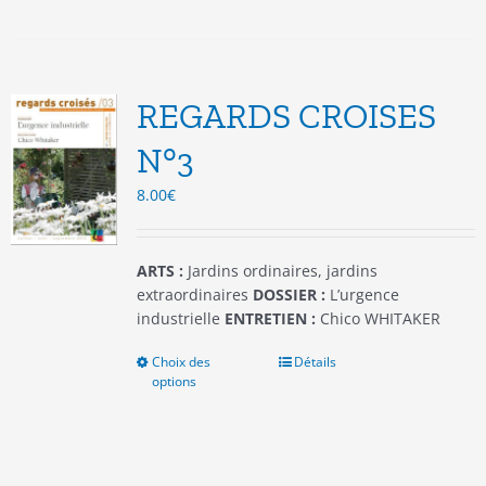
a
plusieurs
variations.
Les
options
REGARDS CROISES
peuvent
être
N°3
choisies
8.00
€
sur
la
page
du
ARTS :
Jardins ordinaires, jardins
produit
extraordinaires
DOSSIER :
L’urgence
industrielle
ENTRETIEN :
Chico WHITAKER
Choix des
Ce
Détails
options
produit
a
plusieurs
variations.
Les