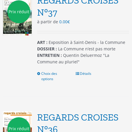
REGARDS CROISES
peuvent
être
N°37
Prix réduit
choisies
à partir de
0.00
€
sur
la
page
du
ART :
Exposition à Saint-Denis - la Commune
produit
DOSSIER :
La Commune n’est pas morte
ENTRETIEN :
Quentin Deluermoz "La
Commune au pluriel"
Choix des
Ce
Détails
options
produit
a
plusieurs
variations.
Les
options
REGARDS CROISES
peuvent
être
N°36
Prix réduit