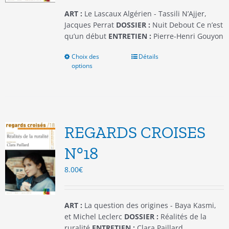
page
du
ART :
Le Lascaux Algérien - Tassili N’Ajjer,
produit
Jacques Perrat
DOSSIER :
Nuit Debout Ce n’est
qu’un début
ENTRETIEN :
Pierre-Henri Gouyon
Choix des
Ce
Détails
options
produit
a
plusieurs
variations.
Les
options
REGARDS CROISES
peuvent
être
N°18
choisies
8.00
€
sur
la
page
du
ART :
La question des origines - Baya Kasmi,
produit
et Michel Leclerc
DOSSIER :
Réalités de la
ruralité
ENTRETIEN :
Clara Paillard