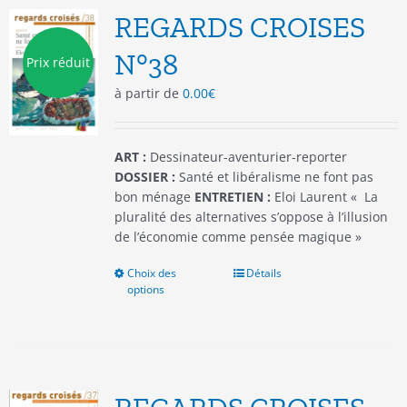
options
REGARDS CROISES
peuvent
être
N°38
Prix réduit
choisies
à partir de
0.00
€
sur
la
page
du
ART :
Dessinateur-aventurier-reporter
produit
DOSSIER :
Santé et libéralisme ne font pas
bon ménage
ENTRETIEN :
Eloi Laurent « La
pluralité des alternatives s’oppose à l’illusion
de l’économie comme pensée magique »
Choix des
Ce
Détails
options
produit
a
plusieurs
variations.
Les
options