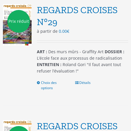
options
REGARDS CROISES
peuvent
être
N°29
Prix réduit
choisies
à partir de
0.00
€
sur
la
page
du
ART :
Des murs mûrs - Graffity Art
DOSSIER :
produit
L’école face aux processus de radicalisation
ENTRETIEN :
Roland Gori "Il faut avant tout
refuser l’évaluation !"
Choix des
Ce
Détails
options
produit
a
plusieurs
variations.
Les
options
REGARDS CROISES
peuvent