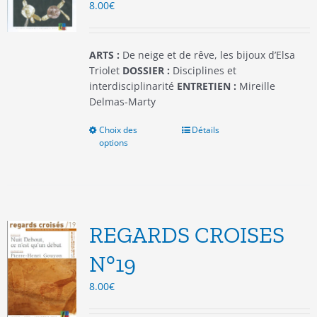
8.00
€
sur
la
page
du
ARTS :
De neige et de rêve, les bijoux d’Elsa
produit
Triolet
DOSSIER :
Disciplines et
interdisciplinarité
ENTRETIEN :
Mireille
Delmas-Marty
Choix des
Ce
Détails
options
produit
a
plusieurs
variations.
Les
options
REGARDS CROISES
peuvent
être
N°19
choisies
8.00
€
sur
la