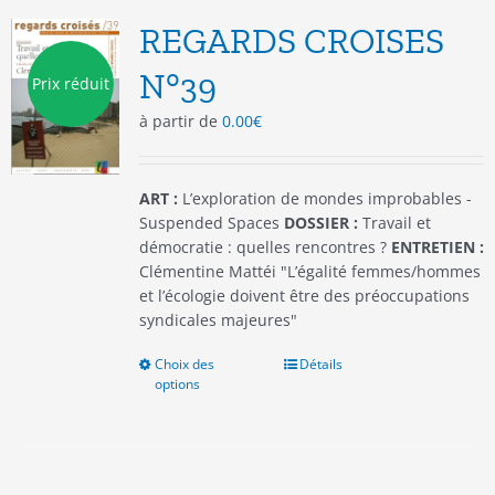
options
REGARDS CROISES
peuvent
être
N°39
Prix réduit
choisies
à partir de
0.00
€
sur
la
page
du
ART :
L’exploration de mondes improbables -
produit
Suspended Spaces
DOSSIER :
Travail et
démocratie : quelles rencontres ?
ENTRETIEN :
Clémentine Mattéi "L’égalité femmes/hommes
et l’écologie doivent être des préoccupations
syndicales majeures"
Choix des
Ce
Détails
options
produit
a
plusieurs
variations.
Les