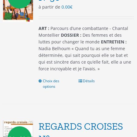
choisies
à partir de
0.00
€
sur
la
page
du
ART :
Parcours d’une combattante - Chantal
produit
Montellier
DOSSIER :
Des femmes et des
luttes pour changer le monde
ENTRETIEN :
Nadia Belhoum « Quand tu as une femme
déterminée, qui sait pourquoi elle se bat et
qui est sincère dans ce qu’elle fait, elle a une
force incroyable et je l’avais. »
Choix des
Ce
Détails
options
produit
a
plusieurs
variations.
Les
options
REGARDS CROISES
peuvent
être