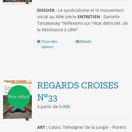
page
du
DOSSIER
: Le syndicalisme et le mouvement
produit
social au XXIè siècle
ENTRETIEN
: Danielle
Tartakovsky "Réflexions sur l'état détricoté, de
la Résistance à LRM"
Choix des
Ce
Détails
options
produit
a
plusieurs
variations.
Les
options
REGARDS CROISES
peuvent
être
N°33
Prix réduit
choisies
à partir de
0.00
€
sur
la
page
du
ART :
Calais. Témoigner de la jungle - Florent