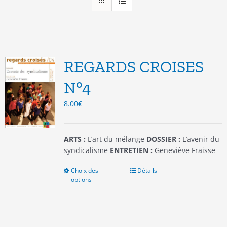
REGARDS CROISES
N°4
8.00
€
ARTS :
L’art du mélange
DOSSIER :
L’avenir du
syndicalisme
ENTRETIEN :
Geneviève Fraisse
Choix des
Ce
Détails
options
produit
a
plusieurs
variations.
Les