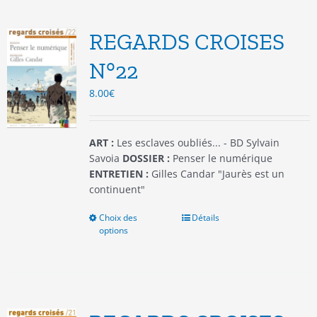
Les
options
REGARDS CROISES
peuvent
être
N°22
choisies
8.00
€
sur
la
page
du
ART :
Les esclaves oubliés... - BD Sylvain
produit
Savoia
DOSSIER :
Penser le numérique
ENTRETIEN :
Gilles Candar "Jaurès est un
continuent"
Choix des
Ce
Détails
options
produit
a
plusieurs
variations.
Les
options