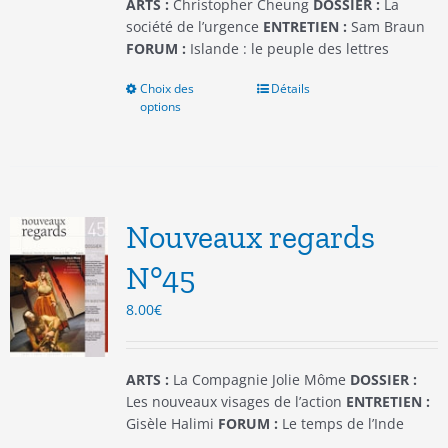
du
ARTS :
Christopher Cheung
DOSSIER :
La
produit
société de l’urgence
ENTRETIEN :
Sam Braun
FORUM :
Islande : le peuple des lettres
Choix des
Ce
Détails
options
produit
a
plusieurs
variations.
Les
options
Nouveaux regards
peuvent
être
N°45
choisies
8.00
€
sur
la
page
du
ARTS :
La Compagnie Jolie Môme
DOSSIER :
produit
Les nouveaux visages de l’action
ENTRETIEN :
Gisèle Halimi
FORUM :
Le temps de l’Inde