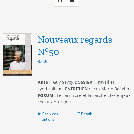
Nouveaux regards
N°50
8.00
€
ARTS :
Guy Savoy
DOSSIER :
Travail et
syndicalisme
ENTRETIEN :
Jean-Marie Boëglin
FORUM :
Le carnivore et la carotte : les enjeux
sociaux du repas
Choix des
Ce
Détails
options
produit
a
plusieurs