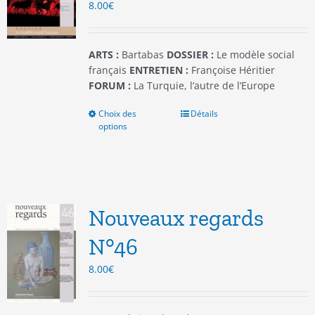
8.00
€
sur
la
page
du
ARTS :
Bartabas
DOSSIER :
Le modèle social
produit
français
ENTRETIEN :
Françoise Héritier
FORUM :
La Turquie, l’autre de l’Europe
Choix des
Ce
Détails
options
produit
a
plusieurs
variations.
Les
options
Nouveaux regards
peuvent
être
N°46
choisies
8.00
€
sur
la
page