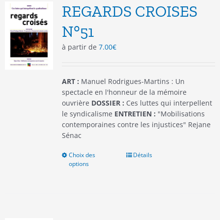
options
REGARDS CROISES
peuvent
être
N°51
choisies
à partir de
7.00
€
sur
la
page
du
ART :
Manuel Rodrigues-Martins : Un
produit
spectacle en l'honneur de la mémoire
ouvrière
DOSSIER :
Ces luttes qui interpellent
le syndicalisme
ENTRETIEN :
"Mobilisations
contemporaines contre les injustices" Rejane
Sénac
Choix des
Ce
Détails
options
produit
a
plusieurs
variations.
Les