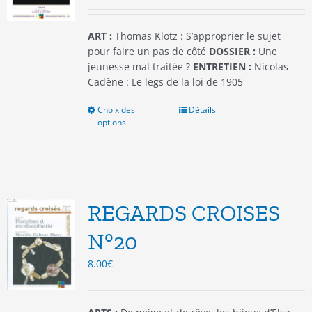
la
page
du
ART :
Thomas Klotz : S’approprier le sujet
produit
pour faire un pas de côté
DOSSIER :
Une
jeunesse mal traitée ?
ENTRETIEN :
Nicolas
Cadène : Le legs de la loi de 1905
Choix des
Ce
Détails
options
produit
a
plusieurs
variations.
Les
options
REGARDS CROISES
peuvent
être
N°20
choisies
8.00
€
sur
la
page
du