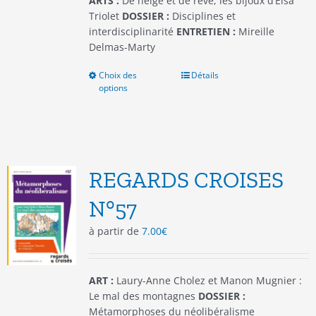
ARTS :
De neige et de rêve, les bijoux d’Elsa
produit
Triolet
DOSSIER :
Disciplines et
interdisciplinarité
ENTRETIEN :
Mireille
Delmas-Marty
Choix des
Ce
Détails
options
produit
a
plusieurs
variations.
Les
options
REGARDS CROISES
peuvent
être
N°57
choisies
à partir de
7.00
€
sur
la
page
du
ART :
Laury-Anne Cholez et Manon Mugnier :
produit
Le mal des montagnes
DOSSIER :
Métamorphoses du néolibéralisme