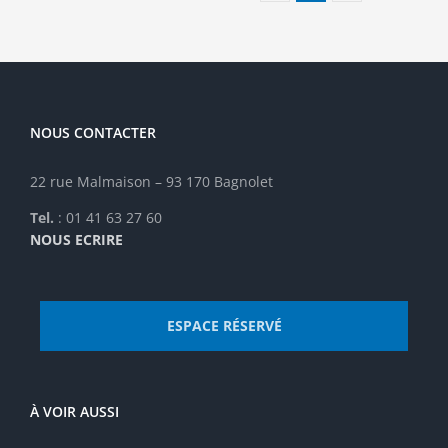
peuvent
être
choisies
sur
la
page
NOUS CONTACTER
du
produit
22 rue Malmaison – 93 170 Bagnolet
Tel.
: 01 41 63 27 60
NOUS ECRIRE
ESPACE RÉSERVÉ
À VOIR AUSSI