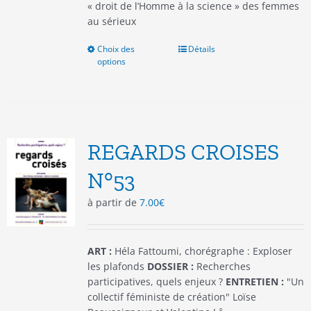
« droit de l’Homme à la science » des femmes
au sérieux
Choix des
Ce
Détails
options
produit
a
plusieurs
variations.
Les
options
REGARDS CROISES
peuvent
être
N°53
choisies
à partir de
7.00
€
sur
la
page
du
ART :
Héla Fattoumi, chorégraphe : Exploser
produit
les plafonds
DOSSIER :
Recherches
participatives, quels enjeux ?
ENTRETIEN :
"Un
collectif féministe de création" Loïse