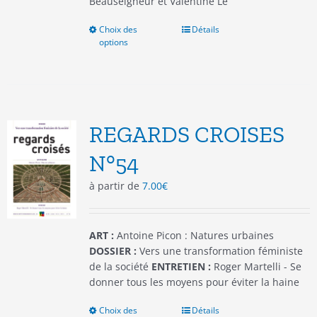
Beauseigneur et Valentine Lê
Choix des
Ce
Détails
options
produit
a
plusieurs
variations.
Les
options
REGARDS CROISES
peuvent
être
N°54
choisies
à partir de
7.00
€
sur
la
page
du
ART :
Antoine Picon : Natures urbaines
produit
DOSSIER :
Vers une transformation féministe
de la société
ENTRETIEN :
Roger Martelli - Se
donner tous les moyens pour éviter la haine
Choix des
Ce
Détails