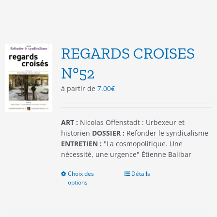
a
plusieurs
variations.
Les
options
REGARDS CROISES
peuvent
être
N°52
choisies
à partir de
7.00
€
sur
la
page
du
ART :
Nicolas Offenstadt : Urbexeur et
produit
historien
DOSSIER :
Refonder le syndicalisme
ENTRETIEN :
"La cosmopolitique. Une
nécessité, une urgence" Étienne Balibar
Choix des
Ce
Détails
options
produit
a
plusieurs
variations.