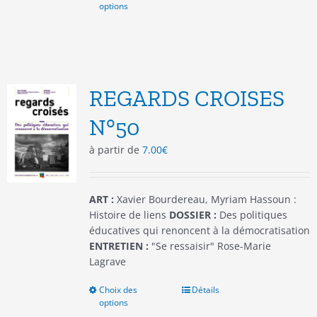
options
produit
a
plusieurs
variations.
Les
options
REGARDS CROISES
peuvent
être
N°50
choisies
à partir de
7.00
€
sur
la
page
du
ART :
Xavier Bourdereau, Myriam Hassoun :
produit
Histoire de liens
DOSSIER :
Des politiques
éducatives qui renoncent à la démocratisation
ENTRETIEN :
"Se ressaisir" Rose-Marie
Lagrave
Choix des
Ce
Détails
options
produit