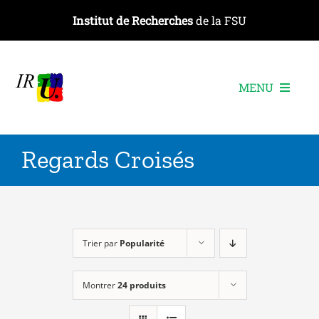
Passer
Institut de Recherches
de la FSU
au
contenu
MENU
L’institut
Regards Croisés
Les recherches
Les publications
Les événements
Trier par
Popularité
Montrer
24 produits