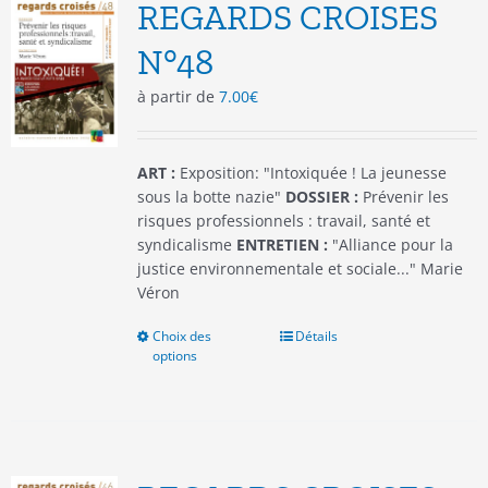
options
REGARDS CROISES
peuvent
être
N°48
choisies
à partir de
7.00
€
sur
la
page
du
ART :
Exposition: "Intoxiquée ! La jeunesse
produit
sous la botte nazie"
DOSSIER :
Prévenir les
risques professionnels : travail, santé et
syndicalisme
ENTRETIEN :
"Alliance pour la
justice environnementale et sociale..." Marie
Véron
Choix des
Ce
Détails
options
produit
a
plusieurs
variations.
Les
options