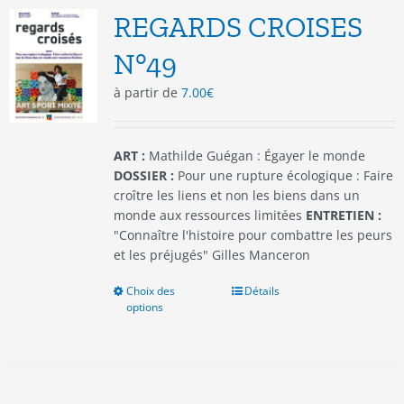
options
REGARDS CROISES
peuvent
être
N°49
choisies
à partir de
7.00
€
sur
la
page
du
ART :
Mathilde Guégan : Égayer le monde
produit
DOSSIER :
Pour une rupture écologique : Faire
croître les liens et non les biens dans un
monde aux ressources limitées
ENTRETIEN :
"Connaître l'histoire pour combattre les peurs
et les préjugés" Gilles Manceron
Choix des
Ce
Détails
options
produit
a
plusieurs
variations.
Les