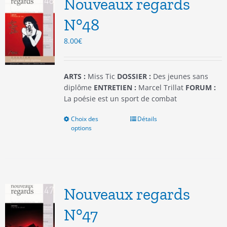
Nouveaux regards
peuvent
être
N°48
choisies
8.00
€
sur
la
page
du
ARTS :
Miss Tic
DOSSIER :
Des jeunes sans
produit
diplôme
ENTRETIEN :
Marcel Trillat
FORUM :
La poésie est un sport de combat
Choix des
Ce
Détails
options
produit
a
plusieurs
variations.
Les
options
Nouveaux regards
peuvent
être
N°47
choisies