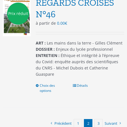
REGARDS CROISES
peuvent
être
N°46
Prix réduit
choisies
à partir de
0.00
€
sur
la
page
du
ART :
Les mains dans la terre - Gilles Clément
produit
DOSSIER :
Enjeux du lycée professionnel
ENTRETIEN :
Éthique et intégrité à l’épreuve
du Covid: enquête auprès des scientifiques
du CNRS - Michel Dubois et Catherine
Guaspare
Choix des
Ce
Détails
options
produit
a
plusieurs
variations.
Les
options
Précédent
1
2
3
Suivant