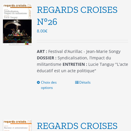
options
REGARDS CROISES
peuvent
être
N°26
choisies
8.00
€
sur
la
page
du
ART :
Festival d'Aurillac - Jean-Marie Songy
produit
DOSSIER :
Syndicalisation, l’impact du
militantisme
ENTRETIEN :
Lucie Tanguy "L'acte
éducatif est un acte politique"
Choix des
Ce
Détails
options
produit
a
plusieurs
variations.
Les
options
REGARDS CROISES
peuvent