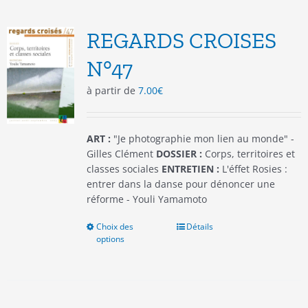
Les
options
REGARDS CROISES
peuvent
être
N°47
choisies
à partir de
7.00
€
sur
la
page
du
ART :
"Je photographie mon lien au monde" -
produit
Gilles Clément
DOSSIER :
Corps, territoires et
classes sociales
ENTRETIEN :
L'éffet Rosies :
entrer dans la danse pour dénoncer une
réforme - Youli Yamamoto
Choix des
Ce
Détails
options
produit
a
plusieurs
variations.
Les