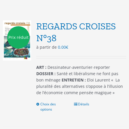
plusieurs
variations.
Les
options
REGARDS CROISES
peuvent
être
N°38
Prix réduit
choisies
à partir de
0.00
€
sur
la
page
du
ART :
Dessinateur-aventurier-reporter
produit
DOSSIER :
Santé et libéralisme ne font pas
bon ménage
ENTRETIEN :
Eloi Laurent « La
pluralité des alternatives s’oppose à l’illusion
de l’économie comme pensée magique »
Choix des
Ce
Détails
options
produit
a
plusieurs