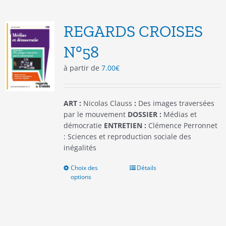
variations.
Les
options
REGARDS CROISES
peuvent
être
N°58
choisies
à partir de
7.00
€
sur
la
page
du
ART :
Nicolas Clauss
:
Des images traversées
produit
par le mouvement
DOSSIER :
Médias et
démocratie
ENTRETIEN :
Clémence Perronnet
: Sciences et reproduction sociale des
inégalités
Choix des
Ce
Détails
options
produit
a
plusieurs
variations.
Les