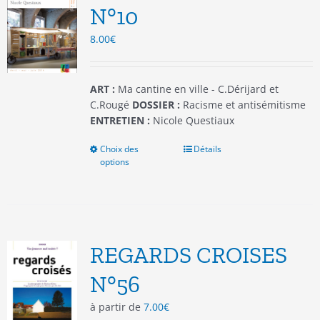
être
N°10
choisies
8.00
€
sur
la
page
du
ART :
Ma cantine en ville - C.Dérijard et
produit
C.Rougé
DOSSIER :
Racisme et antisémitisme
ENTRETIEN :
Nicole Questiaux
Choix des
Ce
Détails
options
produit
a
plusieurs
variations.
Les
options
REGARDS CROISES
peuvent
être
N°56
choisies
à partir de
7.00
€
sur