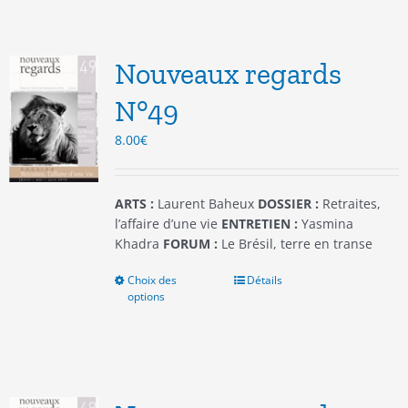
variations.
Les
options
Nouveaux regards
peuvent
être
N°49
choisies
8.00
€
sur
la
page
du
ARTS :
Laurent Baheux
DOSSIER :
Retraites,
produit
l’affaire d’une vie
ENTRETIEN :
Yasmina
Khadra
FORUM :
Le Brésil, terre en transe
Choix des
Ce
Détails
options
produit
a
plusieurs
variations.
Les
options