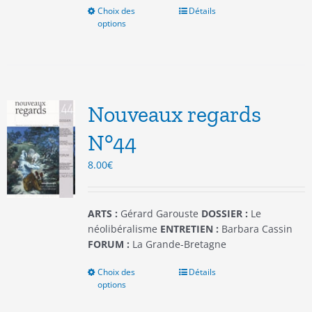
Choix des
Ce
Détails
options
produit
a
plusieurs
variations.
Les
options
Nouveaux regards
peuvent
être
N°44
choisies
8.00
€
sur
la
page
du
ARTS :
Gérard Garouste
DOSSIER :
Le
produit
néolibéralisme
ENTRETIEN :
Barbara Cassin
FORUM :
La Grande-Bretagne
Choix des
Ce
Détails
options
produit
a