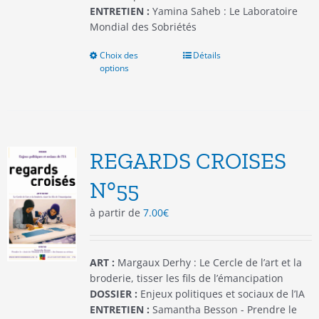
ENTRETIEN :
Yamina Saheb : Le Laboratoire
Mondial des Sobriétés
Choix des
Ce
Détails
options
produit
a
plusieurs
variations.
Les
options
REGARDS CROISES
peuvent
être
N°55
choisies
à partir de
7.00
€
sur
la
page
du
ART :
Margaux Derhy : Le Cercle de l’art et la
produit
broderie, tisser les fils de l’émancipation
DOSSIER :
Enjeux politiques et sociaux de l’IA
ENTRETIEN :
Samantha Besson - Prendre le