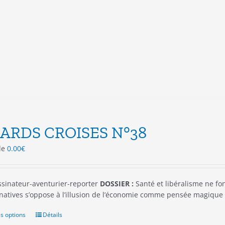
variations.
Les
options
peuvent
être
choisies
sur
la
page
du
produit
ARDS CROISES N°38
 de
0.00
€
sinateur-aventurier-reporter
DOSSIER :
Santé et libéralisme ne f
rnatives s’oppose à l’illusion de l’économie comme pensée magique 
s options
Ce
Détails