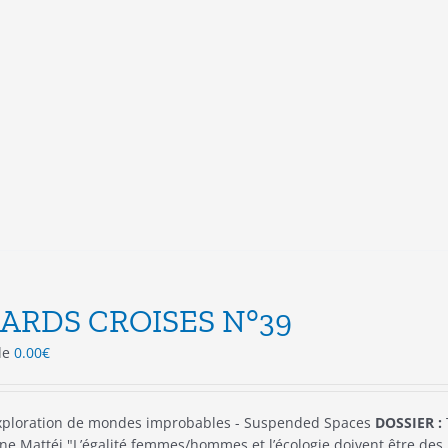
produit
a
plusieurs
variations.
Les
options
peuvent
être
choisies
sur
la
page
du
produit
ARDS CROISES N°39
 de
0.00
€
xploration de mondes improbables - Suspended Spaces
DOSSIER :
ne Mattéi "L’égalité femmes/hommes et l’écologie doivent être des