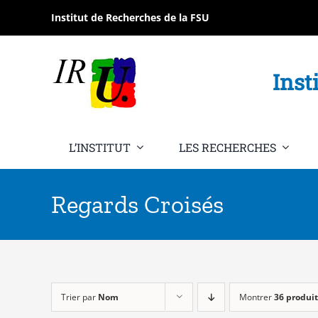
Passer
Institut de Recherches de la FSU
au
contenu
Inst
L’INSTITUT
LES RECHERCHES
Regards Croisés
Trier par
Nom
Montrer
36 produit