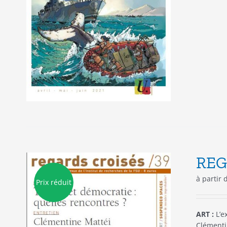
REG
à partir
Prix réduit
ART :
L’e
Clémenti