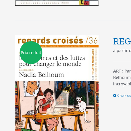
REG
à partir
Prix réduit
ART :
Par
Belhoum «
incroyable
Choix de