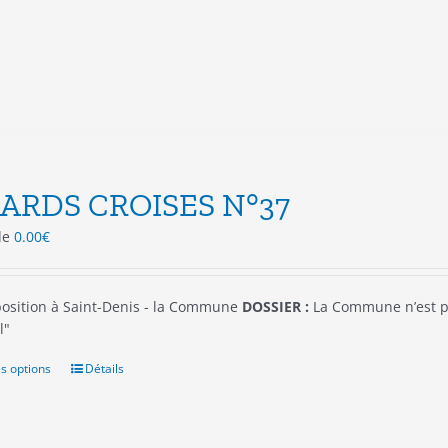
options
peuvent
être
choisies
sur
la
page
du
produit
ARDS CROISES N°37
 de
0.00
€
osition à Saint-Denis - la Commune
DOSSIER :
La Commune n’est 
l"
s options
Ce
Détails
produit
a
plusieurs