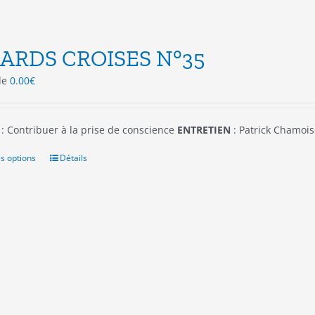
ARDS CROISES N°35
 de
0.00
€
: Contribuer à la prise de conscience
ENTRETIEN
: Patrick Chamois
s options
Ce
Détails
produit
a
plusieurs
variations.
Les
options
peuvent
être
choisies
sur