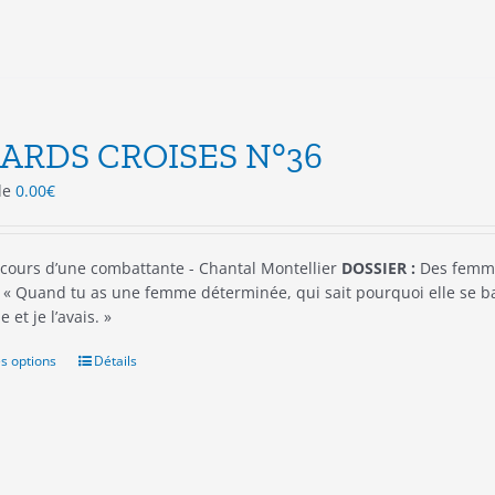
la
page
du
produit
ARDS CROISES N°36
 de
0.00
€
cours d’une combattante - Chantal Montellier
DOSSIER :
Des femme
 Quand tu as une femme déterminée, qui sait pourquoi elle se bat e
 et je l’avais. »
s options
Ce
Détails
produit
a
plusieurs
variations.
Les