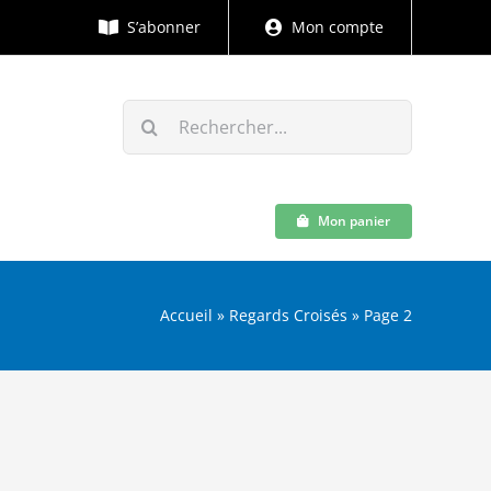
S’abonner
Mon compte
Rechercher:
Mon panier
Accueil
»
Regards Croisés
»
Page 2