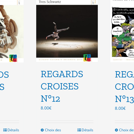
e
être
isies
choisies
sur
la
e
page
du
duit
produit
REGARDS
REG
DS
CROISES
CRO
S
N°12
N°1
8.00
€
8.00
€
Détails
Choix des
Ce
Détails
Choix de