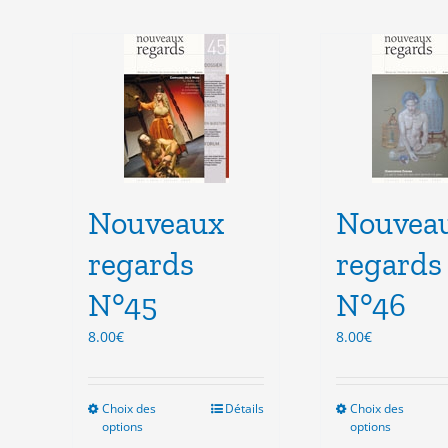
Nouveaux
Nouvea
regards
regards
N°45
N°46
8.00
€
8.00
€
Choix des
Ce
Détails
Choix des
Ce
options
options
produit
pro