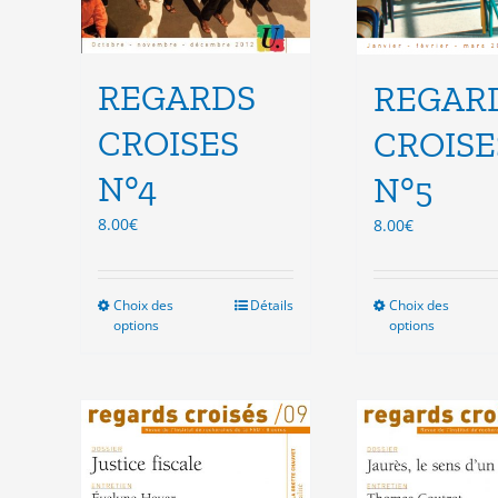
REGARDS
REGAR
CROISES
CROISE
N°4
N°5
8.00
€
8.00
€
Choix des
Ce
Détails
Choix des
Ce
options
options
produit
pro
a
a
plusieurs
plu
variations.
vari
Les
Les
options
opt
peuvent
peu