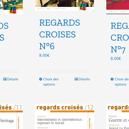
REGARDS
DS
REG
CROISES
S
CRO
N°6
N°7
8.00
€
8.00
€
Détails
Choix des
Ce
Détails
Choix de
options
options
duit
produit
a
sieurs
plusieurs
ations.
variations.
Les
ions
options
vent
peuvent