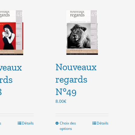
Nouveaux
veaux
regards
rds
N°49
8
8.00
€
s
Ce
Détails
Choix des
Ce
Détails
options
produit
produit