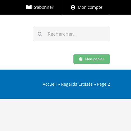
S’abonner
Mon compte
Rechercher:
Mon panier
Accueil
»
Regards Croisés
»
Page 2