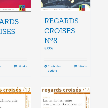
REGARDS
ARDS
CROISES
ISES
N°8
8.00
€
s
Ce
Détails
Choix des
Ce
Détails
options
produit
produit
a
a
plusieurs
plusieurs
variations.
variations.
Les
Les
options
options
peuvent
peuvent