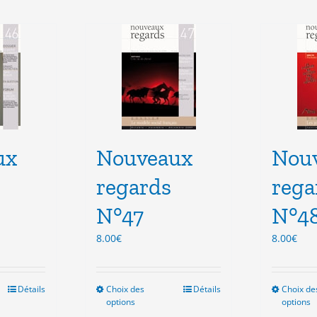
ux
Nouveaux
Nou
regards
rega
N°47
N°4
8.00
€
8.00
€
Détails
Choix des
Ce
Détails
Choix de
options
options
duit
produit