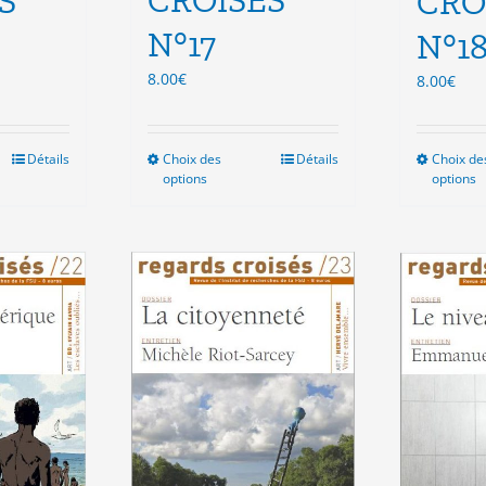
CROISES
S
CRO
N°17
N°1
8.00
€
8.00
€
Détails
Choix des
Ce
Détails
Choix de
options
options
duit
produit
a
sieurs
plusieurs
ations.
variations.
Les
ions
options
vent
peuvent
e
être
isies
choisies
sur
la
e
page
du