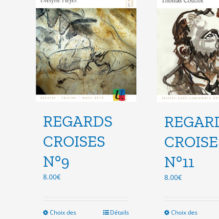
être
êtr
choisies
cho
sur
sur
la
la
page
pag
du
du
produit
pro
REGARDS
REGAR
CROISES
CROISE
N°9
N°11
8.00
€
8.00
€
Choix des
Ce
Détails
Choix des
Ce