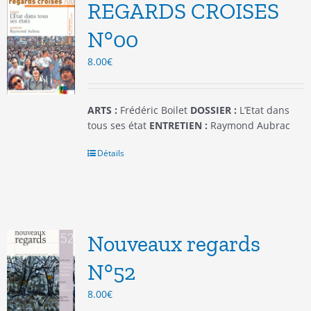
options
REGARDS CROISES
peuvent
être
N°00
choisies
8.00
€
sur
la
page
du
ARTS :
Frédéric Boilet
DOSSIER :
L’Etat dans
produit
tous ses état
ENTRETIEN :
Raymond Aubrac
Détails
Nouveaux regards
N°52
8.00
€