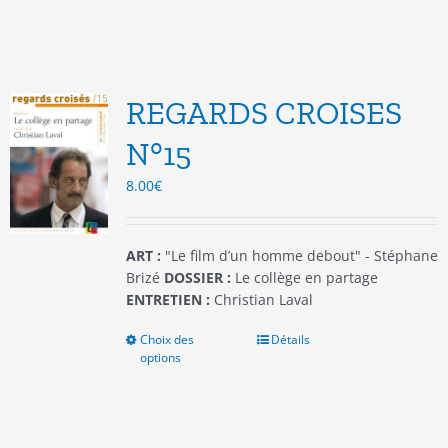
a
plusieurs
variations.
Les
options
REGARDS CROISES
peuvent
être
N°15
choisies
8.00
€
sur
la
page
du
ART :
"Le film d’un homme debout" - Stéphane
produit
Brizé
DOSSIER :
Le collège en partage
ENTRETIEN :
Christian Laval
Choix des
Ce
Détails
options
produit
a
plusieurs
variations.