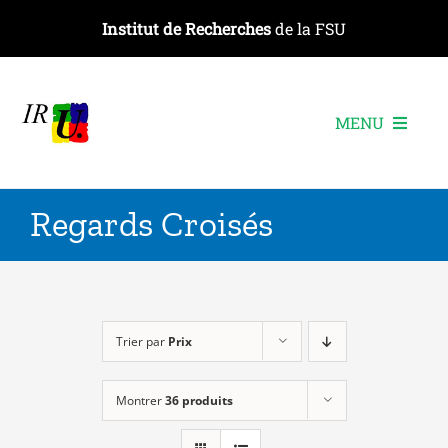
Passer
Institut de Recherches
de la FSU
au
contenu
MENU
L’institut
Regards Croisés
Les recherches
Les publications
Les événements
Trier par
Prix
Montrer
36 produits