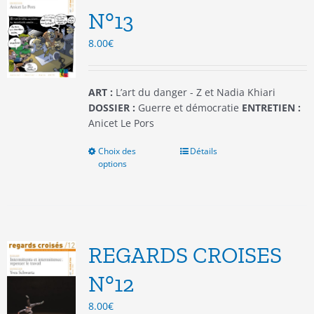
être
N°13
choisies
8.00
€
sur
la
page
du
ART :
L’art du danger - Z et Nadia Khiari
produit
DOSSIER :
Guerre et démocratie
ENTRETIEN :
Anicet Le Pors
Choix des
Ce
Détails
options
produit
a
plusieurs
variations.
Les
options
REGARDS CROISES
peuvent
être
N°12
choisies
8.00
€
sur