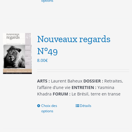
options
produit
a
plusieurs
variations.
Les
options
Nouveaux regards
peuvent
être
N°49
choisies
8.00
€
sur
la
page
du
ARTS :
Laurent Baheux
DOSSIER :
Retraites,
produit
l’affaire d’une vie
ENTRETIEN :
Yasmina
Khadra
FORUM :
Le Brésil, terre en transe
Choix des
Ce
Détails
options
produit
a
plusieurs
variations.