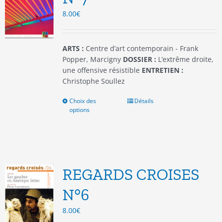
choisies
8.00
€
sur
la
page
du
ARTS :
Centre d’art contemporain - Frank
produit
Popper, Marcigny
DOSSIER :
L’extrême droite,
une offensive résistible
ENTRETIEN :
Christophe Soullez
Choix des
Ce
Détails
options
produit
a
plusieurs
variations.
Les
options
REGARDS CROISES
peuvent
être
N°6
choisies
8.00
€
sur
la