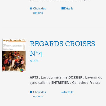
Choix des
Ce
Détails
options
produit
a
plusieurs
variations.
Les
options
REGARDS CROISES
peuvent
être
N°4
choisies
8.00
€
sur
la
page
du
ARTS :
L’art du mélange
DOSSIER :
L’avenir du
produit
syndicalisme
ENTRETIEN :
Geneviève Fraisse
Choix des
Ce
Détails
options
produit
a