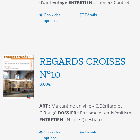
produit
d’un héritage
ENTRETIEN :
Thomas Coutrot
Choix des
Ce
Détails
options
produit
a
plusieurs
variations.
Les
options
REGARDS CROISES
peuvent
être
N°10
choisies
8.00
€
sur
la
page
du
ART :
Ma cantine en ville - C.Dérijard et
produit
C.Rougé
DOSSIER :
Racisme et antisémitisme
ENTRETIEN :
Nicole Questiaux
Choix des
Ce
Détails
options
produit