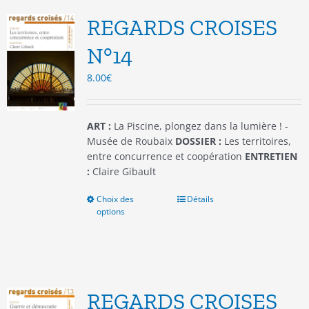
Les
options
REGARDS CROISES
peuvent
être
N°14
choisies
8.00
€
sur
la
page
du
ART :
La Piscine, plongez dans la lumière ! -
produit
Musée de Roubaix
DOSSIER :
Les territoires,
entre concurrence et coopération
ENTRETIEN
:
Claire Gibault
Choix des
Ce
Détails
options
produit
a
plusieurs
variations.
Les
options
REGARDS CROISES
peuvent