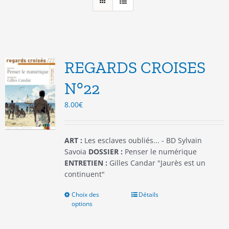
REGARDS CROISES
N°22
8.00
€
ART :
Les esclaves oubliés... - BD Sylvain
Savoia
DOSSIER :
Penser le numérique
ENTRETIEN :
Gilles Candar "Jaurès est un
continuent"
Choix des
Ce
Détails
options
produit
a
plusieurs