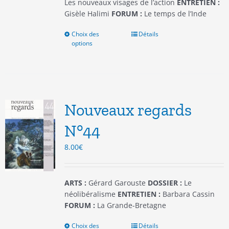
produit
Les nouveaux visages de l’action
ENTRETIEN :
Gisèle Halimi
FORUM :
Le temps de l’Inde
Choix des
Ce
Détails
options
produit
a
plusieurs
variations.
Les
options
Nouveaux regards
peuvent
être
N°44
choisies
8.00
€
sur
la
page
du
ARTS :
Gérard Garouste
DOSSIER :
Le
produit
néolibéralisme
ENTRETIEN :
Barbara Cassin
FORUM :
La Grande-Bretagne
Choix des
Ce
Détails