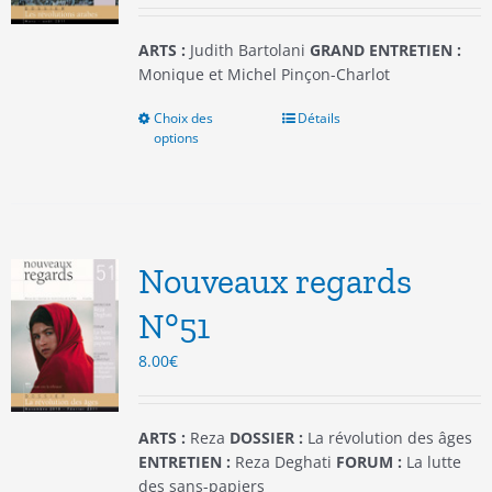
ARTS :
Judith Bartolani
GRAND ENTRETIEN :
Monique et Michel Pinçon-Charlot
Choix des
Ce
Détails
options
produit
a
plusieurs
variations.
Les
options
Nouveaux regards
peuvent
être
N°51
choisies
8.00
€
sur
la
page
du
ARTS :
Reza
DOSSIER :
La révolution des âges
produit
ENTRETIEN :
Reza Deghati
FORUM :
La lutte
des sans-papiers