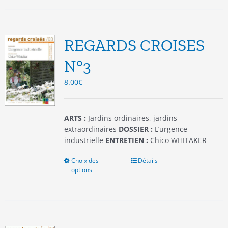
plusieurs
variations.
Les
options
REGARDS CROISES
peuvent
être
N°3
choisies
8.00
€
sur
la
page
du
ARTS :
Jardins ordinaires, jardins
produit
extraordinaires
DOSSIER :
L’urgence
industrielle
ENTRETIEN :
Chico WHITAKER
Choix des
Ce
Détails
options
produit
a
plusieurs
variations.
Les