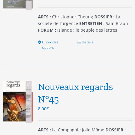
la
page
du
ARTS :
Christopher Cheung
DOSSIER :
La
produit
société de l’urgence
ENTRETIEN :
Sam Braun
FORUM :
Islande : le peuple des lettres
Choix des
Ce
Détails
options
produit
a
plusieurs
variations.
Les
options
Nouveaux regards
peuvent
être
N°45
choisies
8.00
€
sur
la
page
du
ARTS :
La Compagnie Jolie Môme
DOSSIER :