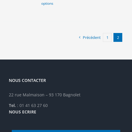
options
produit
a
plusieurs
variations.
Les
options
Précédent
1
2
peuvent
être
choisies
sur
la
page
NOUS CONTACTER
du
produit
22 rue Malmaison – 93 170 Bagnolet
Tel.
: 01 41 63 27 60
NOUS ECRIRE