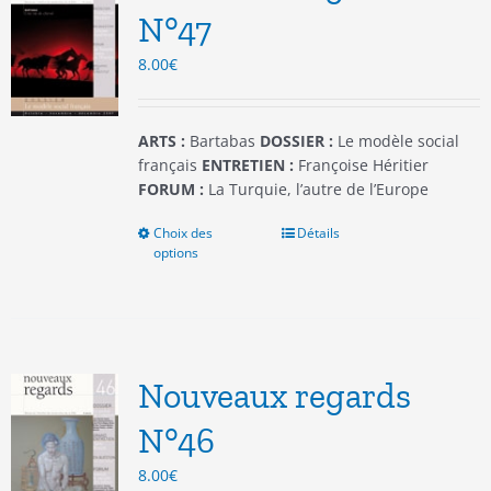
être
N°47
choisies
8.00
€
sur
la
page
du
ARTS :
Bartabas
DOSSIER :
Le modèle social
produit
français
ENTRETIEN :
Françoise Héritier
FORUM :
La Turquie, l’autre de l’Europe
Choix des
Ce
Détails
options
produit
a
plusieurs
variations.
Les
options
Nouveaux regards
peuvent
être
N°46
choisies
8.00
€
sur