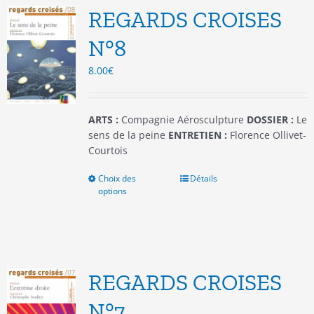
options
REGARDS CROISES
peuvent
être
N°8
choisies
8.00
€
sur
la
page
du
ARTS :
Compagnie Aérosculpture
DOSSIER :
Le
produit
sens de la peine
ENTRETIEN :
Florence Ollivet-
Courtois
Choix des
Ce
Détails
options
produit
a
plusieurs
variations.
Les
options
REGARDS CROISES
peuvent
être
N°7