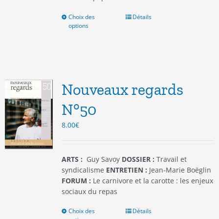
Choix des
Ce
Détails
options
produit
a
plusieurs
variations.
Les
options
Nouveaux regards
peuvent
être
N°50
choisies
8.00
€
sur
la
page
du
ARTS :
Guy Savoy
DOSSIER :
Travail et
produit
syndicalisme
ENTRETIEN :
Jean-Marie Boëglin
FORUM :
Le carnivore et la carotte : les enjeux
sociaux du repas
Choix des
Ce
Détails