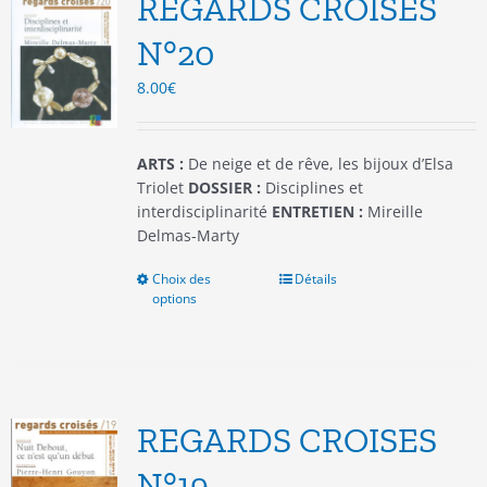
REGARDS CROISES
peuvent
être
N°20
choisies
8.00
€
sur
la
page
du
ARTS :
De neige et de rêve, les bijoux d’Elsa
produit
Triolet
DOSSIER :
Disciplines et
interdisciplinarité
ENTRETIEN :
Mireille
Delmas-Marty
Choix des
Ce
Détails
options
produit
a
plusieurs
variations.
Les
options
REGARDS CROISES
peuvent
être
N°19