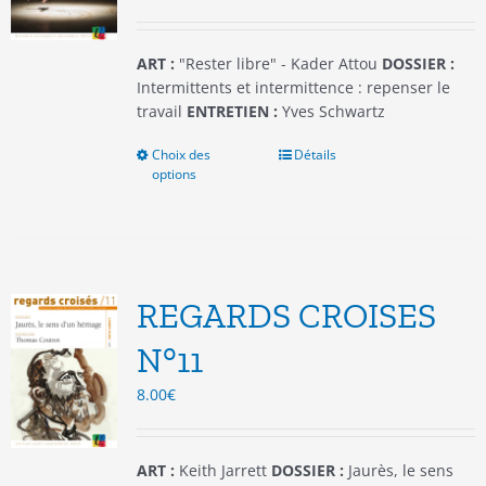
la
page
du
ART :
"Rester libre" - Kader Attou
DOSSIER :
produit
Intermittents et intermittence : repenser le
travail
ENTRETIEN :
Yves Schwartz
Choix des
Ce
Détails
options
produit
a
plusieurs
variations.
Les
options
REGARDS CROISES
peuvent
être
N°11
choisies
8.00
€
sur
la
page
du
ART :
Keith Jarrett
DOSSIER :
Jaurès, le sens