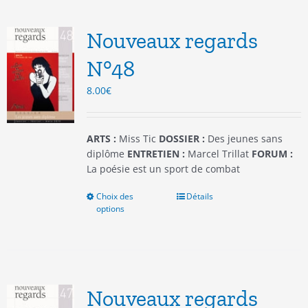
Les
options
Nouveaux regards
peuvent
être
N°48
choisies
8.00
€
sur
la
page
du
ARTS :
Miss Tic
DOSSIER :
Des jeunes sans
produit
diplôme
ENTRETIEN :
Marcel Trillat
FORUM :
La poésie est un sport de combat
Choix des
Ce
Détails
options
produit
a
plusieurs
variations.
Les
options
Nouveaux regards
peuvent