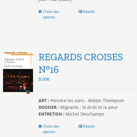
Choix des
Ce
Détails
options
produit
a
plusieurs
variations.
Les
options
REGARDS CROISES
peuvent
être
N°16
choisies
8.00
€
sur
la
page
du
ART :
Peindre les sons - Walter Thompson
produit
DOSSIER :
Migrants : le droit et la peur
ENTRETIEN :
Michel Deschamps
Choix des
Ce
Détails
options
produit