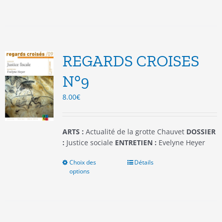
a
plusieurs
variations.
Les
options
REGARDS CROISES
peuvent
être
N°9
choisies
8.00
€
sur
la
page
du
ARTS :
Actualité de la grotte Chauvet
DOSSIER
produit
:
Justice sociale
ENTRETIEN :
Evelyne Heyer
Choix des
Ce
Détails
options
produit
a
plusieurs
variations.
Les