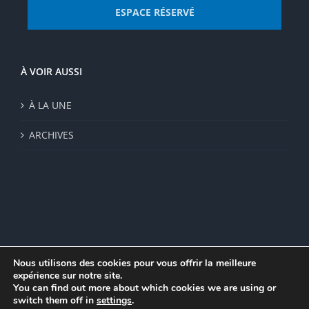
ESPACE RÉSERVÉ
À VOIR AUSSI
À LA UNE
ARCHIVES
Nous utilisons des cookies pour vous offrir la meilleure
expérience sur notre site.
© Institut de recherche de la FSU 2023 | Par
FSU
|
Plan du site
|
You can find out more about which cookies we are using or
Mentions légales
|
Politique de confidentialité
|
CGV
switch them off in
settings
.