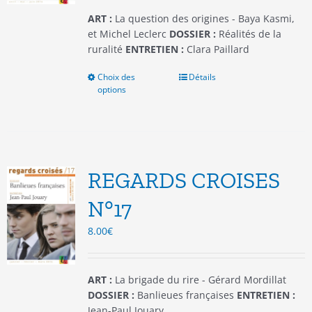
page
du
ART :
La question des origines - Baya Kasmi,
produit
et Michel Leclerc
DOSSIER :
Réalités de la
ruralité
ENTRETIEN :
Clara Paillard
Choix des
Ce
Détails
options
produit
a
plusieurs
variations.
Les
options
REGARDS CROISES
peuvent
être
N°17
choisies
8.00
€
sur
la
page
du
ART :
La brigade du rire - Gérard Mordillat
produit
DOSSIER :
Banlieues françaises
ENTRETIEN :
Jean-Paul Jouary