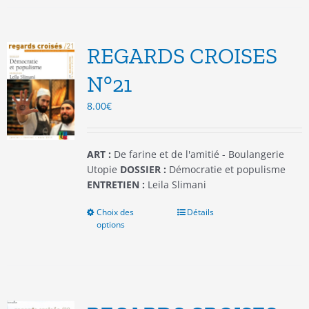
variations.
Les
options
REGARDS CROISES
peuvent
être
N°21
choisies
8.00
€
sur
la
page
du
ART :
De farine et de l'amitié - Boulangerie
produit
Utopie
DOSSIER :
Démocratie et populisme
ENTRETIEN :
Leila Slimani
Choix des
Ce
Détails
options
produit
a
plusieurs
variations.
Les
options