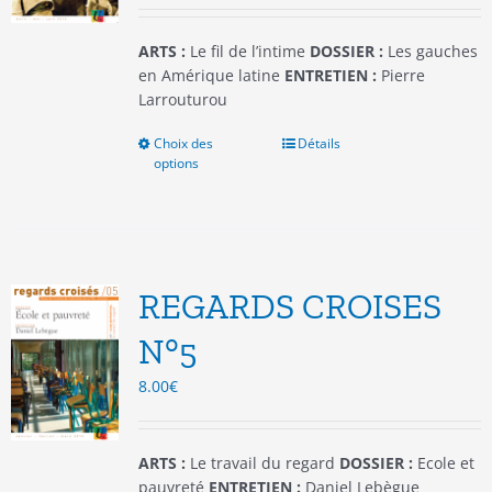
page
du
ARTS :
Le fil de l’intime
DOSSIER :
Les gauches
produit
en Amérique latine
ENTRETIEN :
Pierre
Larrouturou
Choix des
Ce
Détails
options
produit
a
plusieurs
variations.
Les
options
REGARDS CROISES
peuvent
être
N°5
choisies
8.00
€
sur
la
page
du
ARTS :
Le travail du regard
DOSSIER :
Ecole et
produit
pauvreté
ENTRETIEN :
Daniel Lebègue