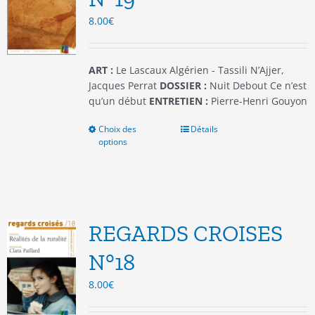
choisies
8.00
€
sur
la
page
du
ART :
Le Lascaux Algérien - Tassili N’Ajjer,
produit
Jacques Perrat
DOSSIER :
Nuit Debout Ce n’est
qu’un début
ENTRETIEN :
Pierre-Henri Gouyon
Choix des
Ce
Détails
options
produit
a
plusieurs
variations.
Les
options
REGARDS CROISES
peuvent
être
N°18
choisies
8.00
€
sur
la