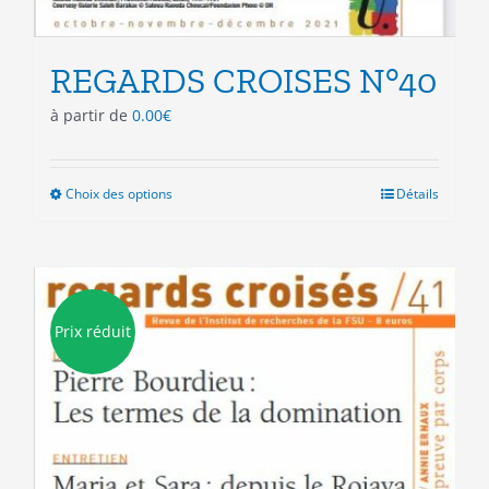
REGARDS CROISES N°40
à partir de
0.00
€
Choix des options
Ce
Détails
produit
a
plusieurs
variations.
Les
Prix réduit
options
peuvent
être
choisies
sur
la
page