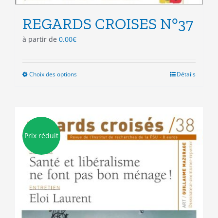
REGARDS CROISES N°37
à partir de
0.00
€
Choix des options
Ce
Détails
produit
a
plusieurs
variations.
Les
Prix réduit
options
peuvent
être
choisies
sur
la
page
du