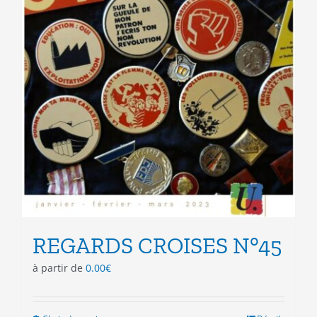
produit
REGARDS CROISES N°45
à partir de
0.00
€