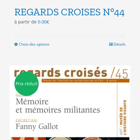
REGARDS CROISES N°44
à partir de
0.00
€
Choix des options
Ce
Détails
produit
a
plusieurs
variations.
Les
Prix réduit
options
peuvent
être
choisies
sur
la
page
du