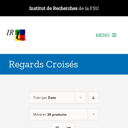
Passer
Institut de Recherches
de la FSU
au
contenu
MENU
L’institut
Regards Croisés
Les recherches
Les publications
Les événements
Trier par
Date
Montrer
36 produits