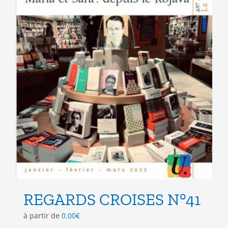
du
produit
REGARDS CROISES N°41
à partir de
0.00
€