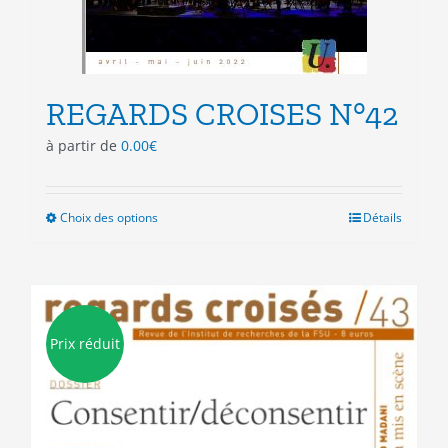
REGARDS CROISES N°42
à partir de
0.00
€
Choix des options
Ce
Détails
produit
a
plusieurs
variations.
Les
Prix réduit
options
peuvent
être
choisies
sur