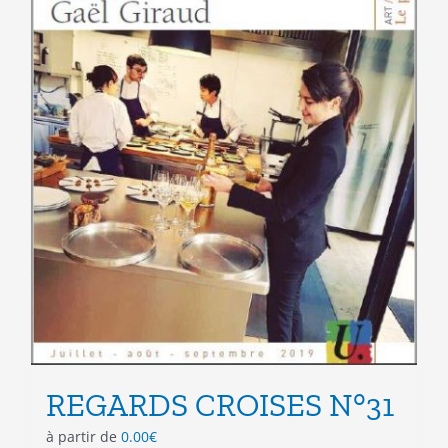
page
du
produit
REGARDS CROISES N°31
à partir de
0.00
€