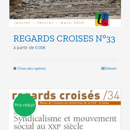
REGARDS CROISES N°33
à partir de
0.00
€
Choix des options
Ce
Détails
produit
a
plusieurs
variations.
Les
Prix réduit
options
peuvent
être
choisies