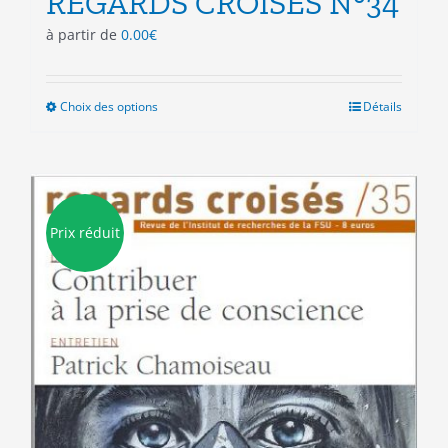
REGARDS CROISES N°34
à partir de
0.00
€
Choix des options
Ce
Détails
produit
a
plusieurs
variations.
Les
Prix réduit
options
peuvent
être
choisies
sur
la
page
du
produit