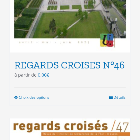
REGARDS CROISES N°46
à partir de
0.00
€
Choix des options
Ce
Détails
produit
a
plusieurs
variations.
Les
options