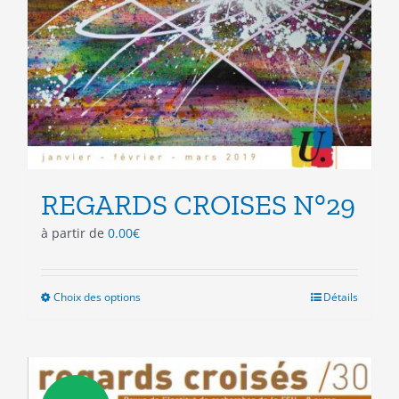
REGARDS CROISES N°29
à partir de
0.00
€
Choix des options
Ce
Détails
produit
a
plusieurs
variations.
Les