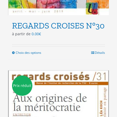
REGARDS CROISES N°30
à partir de
0.00
€
Choix des options
Ce
Détails
produit
a
plusieurs
variations.
Les
Prix réduit
options
peuvent
être
choisies
sur
la