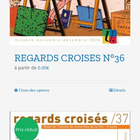
REGARDS CROISES N°36
à partir de
0.00
€
Choix des options
Ce
Détails
produit
a
plusieurs
variations.
Les
Prix réduit
options
peuvent