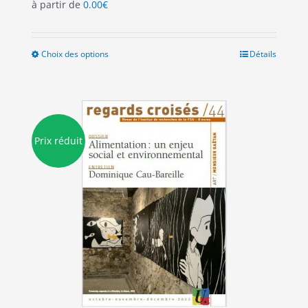
à partir de
0.00
€
Choix des options
Ce
Détails
produit
a
plusieurs
variations.
Les
Prix réduit
options
peuvent
être
choisies
sur
la
page
du
produit