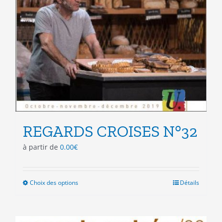
REGARDS CROISES N°32
à partir de
0.00
€
Choix des options
Ce
Détails
produit
a
plusieurs