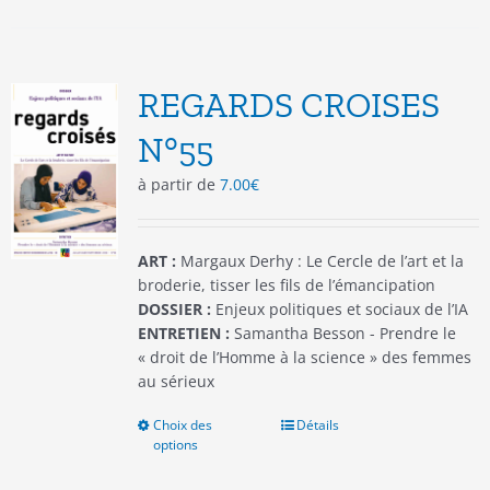
plusieurs
variations.
Les
options
REGARDS CROISES
peuvent
être
N°55
choisies
à partir de
7.00
€
sur
la
page
du
ART :
Margaux Derhy : Le Cercle de l’art et la
produit
broderie, tisser les fils de l’émancipation
DOSSIER :
Enjeux politiques et sociaux de l’IA
ENTRETIEN :
Samantha Besson - Prendre le
« droit de l’Homme à la science » des femmes
au sérieux
Choix des
Ce
Détails
options
produit
a