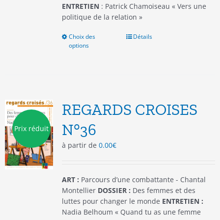
produit
ENTRETIEN
: Patrick Chamoiseau « Vers une
politique de la relation »
Choix des
Ce
Détails
options
produit
a
plusieurs
variations.
Les
options
REGARDS CROISES
peuvent
être
N°36
Prix réduit
choisies
à partir de
0.00
€
sur
la
page
du
ART :
Parcours d’une combattante - Chantal
produit
Montellier
DOSSIER :
Des femmes et des
luttes pour changer le monde
ENTRETIEN :
Nadia Belhoum « Quand tu as une femme