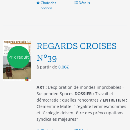
Choix des
Ce
Détails
options
produit
a
plusieurs
variations.
Les
options
REGARDS CROISES
peuvent
être
N°39
Prix réduit
choisies
à partir de
0.00
€
sur
la
page
du
ART :
L’exploration de mondes improbables -
produit
Suspended Spaces
DOSSIER :
Travail et
démocratie : quelles rencontres ?
ENTRETIEN :
Clémentine Mattéi "L’égalité femmes/hommes
et l’écologie doivent être des préoccupations
syndicales majeures"