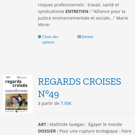
risques professionnels : travail, santé et
syndicalisme
ENTRETIEN :
"Alliance pour la
justice environnementale et sociale..." Marie
Véron
Choix des
Ce
Détails
options
produit
a
plusieurs
variations.
Les
options
REGARDS CROISES
peuvent
être
N°49
choisies
à partir de
7.00
€
sur
la
page
du
ART :
Mathilde Guégan : Égayer le monde
produit
DOSSIER :
Pour une rupture écologique : Faire