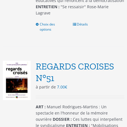
éducatives qui renoncent à la démocratisation
ENTRETIEN :
"Se ressaisir" Rose-Marie
Lagrave
Choix des
Ce
Détails
options
produit
a
plusieurs
variations.
Les
options
REGARDS CROISES
peuvent
être
N°51
choisies
à partir de
7.00
€
sur
la
page
du
ART :
Manuel Rodrigues-Martins : Un
produit
spectacle en l'honneur de la mémoire
ouvrière
DOSSIER :
Ces luttes qui interpellent
le syndicalisme
ENTRETIEN :
"Mobilisations