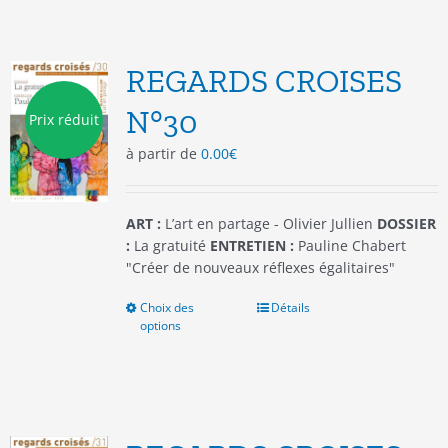
variations.
Les
options
REGARDS CROISES
peuvent
être
N°30
Prix réduit
choisies
à partir de
0.00
€
sur
la
page
du
ART :
L’art en partage - Olivier Jullien
DOSSIER
produit
:
La gratuité
ENTRETIEN :
Pauline Chabert
"Créer de nouveaux réflexes égalitaires"
Choix des
Ce
Détails
options
produit
a
plusieurs
variations.
Les
options