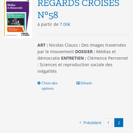
REGARDS CROISES
peuvent
être
N°58
choisies
à partir de
7.00
€
sur
la
page
du
ART :
Nicolas Clauss
:
Des images traversées
produit
par le mouvement
DOSSIER :
Médias et
démocratie
ENTRETIEN :
Clémence Perronnet
: Sciences et reproduction sociale des
inégalités
Choix des
Ce
Détails
options
produit
a
plusieurs
variations.
Les
options
Précédent
1
2
peuvent