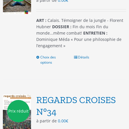
à partir de
0.00
€
sur
la
page
du
ART :
Calais. Témoigner de la jungle - Florent
produit
Hubner
DOSSIER :
Fin du mois Fin du
monde...même combat!
ENTRETIEN :
Dominique Méda « Pour une philosophie de
l’engagement »
Choix des
Ce
Détails
options
produit
a
plusieurs
variations.
Les
options
REGARDS CROISES
peuvent
être
N°34
Prix réduit
choisies
à partir de
0.00
€
sur
la