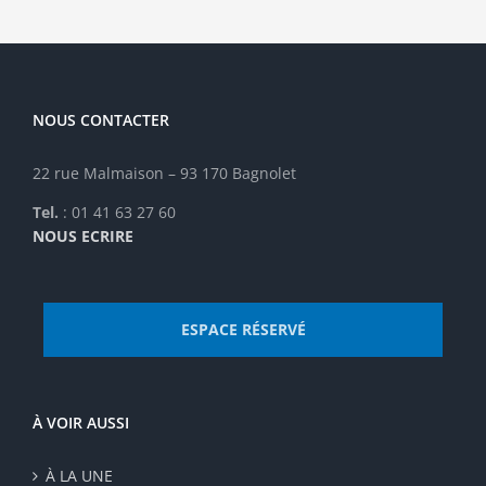
être
choisies
sur
la
page
NOUS CONTACTER
du
produit
22 rue Malmaison – 93 170 Bagnolet
Tel.
: 01 41 63 27 60
NOUS ECRIRE
ESPACE RÉSERVÉ
À VOIR AUSSI
À LA UNE