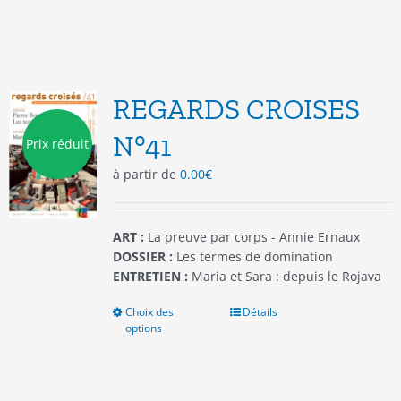
a
plusieurs
variations.
Les
options
REGARDS CROISES
peuvent
être
N°41
Prix réduit
choisies
à partir de
0.00
€
sur
la
page
du
ART :
La preuve par corps - Annie Ernaux
produit
DOSSIER :
Les termes de domination
ENTRETIEN :
Maria et Sara : depuis le Rojava
Choix des
Ce
Détails
options
produit
a
plusieurs
variations.