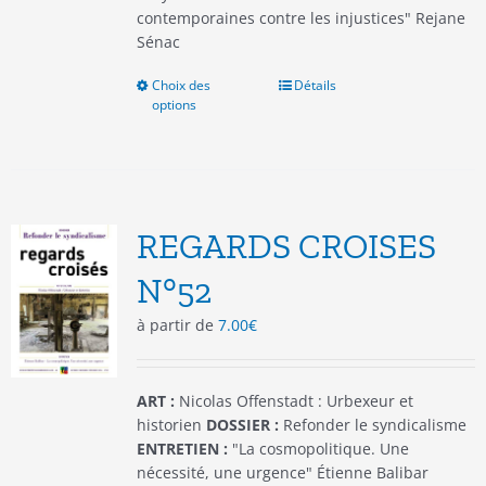
contemporaines contre les injustices" Rejane
Sénac
Choix des
Ce
Détails
options
produit
a
plusieurs
variations.
Les
options
REGARDS CROISES
peuvent
être
N°52
choisies
à partir de
7.00
€
sur
la
page
du
ART :
Nicolas Offenstadt : Urbexeur et
produit
historien
DOSSIER :
Refonder le syndicalisme
ENTRETIEN :
"La cosmopolitique. Une
nécessité, une urgence" Étienne Balibar