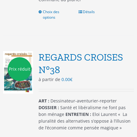
Choix des
Ce
Détails
options
produit
a
plusieurs
variations.
Les
options
REGARDS CROISES
peuvent
être
N°38
Prix réduit
choisies
à partir de
0.00
€
sur
la
page
du
ART :
Dessinateur-aventurier-reporter
produit
DOSSIER :
Santé et libéralisme ne font pas
bon ménage
ENTRETIEN :
Eloi Laurent « La
pluralité des alternatives s’oppose à l’illusion
de l’économie comme pensée magique »