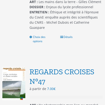
du
ART :
Les mains dans la terre - Gilles Clément
produit
DOSSIER :
Enjeux du lycée professionnel
ENTRETIEN :
Éthique et intégrité à l’épreuve
du Covid: enquête auprès des scientifiques
du CNRS - Michel Dubois et Catherine
Guaspare
Choix des
Ce
Détails
options
produit
a
plusieurs
variations.
Les
options
REGARDS CROISES
peuvent
être
N°47
choisies
à partir de
7.00
€
sur
la
page
du