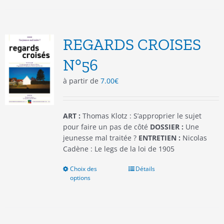
plusieurs
variations.
Les
options
REGARDS CROISES
peuvent
être
N°56
choisies
à partir de
7.00
€
sur
la
page
du
ART :
Thomas Klotz : S’approprier le sujet
produit
pour faire un pas de côté
DOSSIER :
Une
jeunesse mal traitée ?
ENTRETIEN :
Nicolas
Cadène : Le legs de la loi de 1905
Choix des
Ce
Détails
options
produit
a
plusieurs
variations.