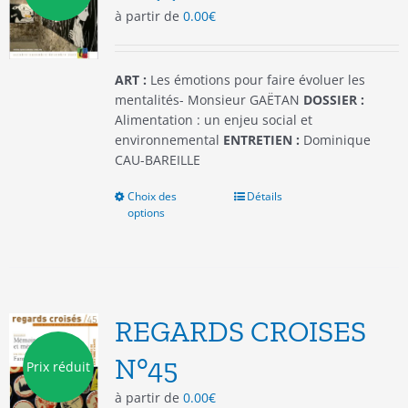
à partir de
0.00
€
sur
la
page
du
ART :
Les émotions pour faire évoluer les
produit
mentalités- Monsieur GAËTAN
DOSSIER :
Alimentation : un enjeu social et
environnemental
ENTRETIEN :
Dominique
CAU-BAREILLE
Choix des
Ce
Détails
options
produit
a
plusieurs
variations.
Les
options
REGARDS CROISES
peuvent
être
N°45
Prix réduit
choisies
à partir de
0.00
€
sur