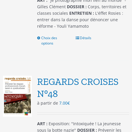
ART :
"Je photographie mon lien au monde" -
produit
Gilles Clément
DOSSIER :
Corps, territoires et
classes sociales
ENTRETIEN :
L'éffet Rosies :
entrer dans la danse pour dénoncer une
réforme - Youli Yamamoto
Choix des
Ce
Détails
options
produit
a
plusieurs
variations.
Les
options
REGARDS CROISES
peuvent
être
N°48
choisies
à partir de
7.00
€
sur
la
page
du
ART :
Exposition: "Intoxiquée ! La jeunesse
produit
sous la botte nazie"
DOSSIER :
Prévenir les