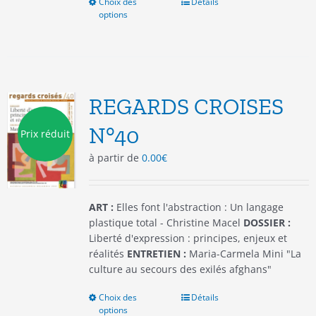
Choix des
Ce
Détails
options
produit
a
plusieurs
variations.
Les
options
REGARDS CROISES
peuvent
être
N°40
Prix réduit
choisies
à partir de
0.00
€
sur
la
page
du
ART :
Elles font l'abstraction : Un langage
produit
plastique total - Christine Macel
DOSSIER :
Liberté d'expression : principes, enjeux et
réalités
ENTRETIEN :
Maria-Carmela Mini "La
culture au secours des exilés afghans"
Choix des
Ce
Détails
options
produit