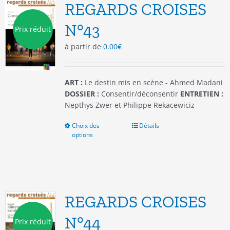
options
REGARDS CROISES
peuvent
être
N°43
Prix réduit
choisies
à partir de
0.00
€
sur
la
page
du
ART :
Le destin mis en scène - Ahmed Madani
produit
DOSSIER :
Consentir/déconsentir
ENTRETIEN :
Nepthys Zwer et Philippe Rekacewiciz
Choix des
Ce
Détails
options
produit
a
plusieurs
variations.
Les
options
REGARDS CROISES
peuvent
être
N°44
Prix réduit
choisies