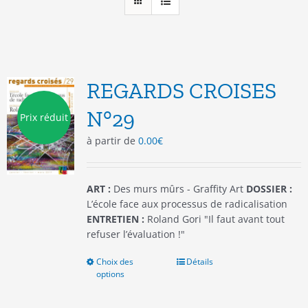
REGARDS CROISES
N°29
Prix réduit
à partir de
0.00
€
ART :
Des murs mûrs - Graffity Art
DOSSIER :
L’école face aux processus de radicalisation
ENTRETIEN :
Roland Gori "Il faut avant tout
refuser l’évaluation !"
Choix des
Ce
Détails
options
produit
a
plusieurs