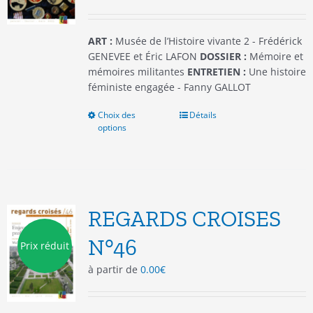
la
page
du
ART :
Musée de l’Histoire vivante 2 - Frédérick
produit
GENEVEE et Éric LAFON
DOSSIER :
Mémoire et
mémoires militantes
ENTRETIEN :
Une histoire
féministe engagée - Fanny GALLOT
Choix des
Ce
Détails
options
produit
a
plusieurs
variations.
Les
options
REGARDS CROISES
peuvent
être
N°46
Prix réduit
choisies
à partir de
0.00
€
sur
la
page