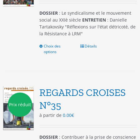
page
du
DOSSIER
: Le syndicalisme et le mouvement
produit
social au XXIè siècle
ENTRETIEN
: Danielle
Tartakovsky "Réflexions sur l'état détricoté, de
la Résistance à LRM"
Choix des
Ce
Détails
options
produit
a
plusieurs
variations.
Les
options
REGARDS CROISES
peuvent
être
N°35
Prix réduit
choisies
à partir de
0.00
€
sur
la
page
du
DOSSIER
: Contribuer à la prise de conscience