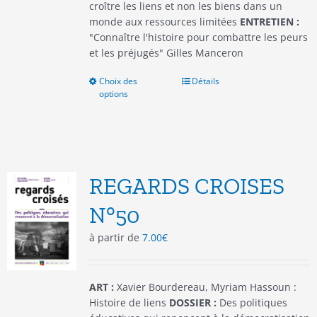
croître les liens et non les biens dans un
monde aux ressources limitées
ENTRETIEN :
"Connaître l'histoire pour combattre les peurs
et les préjugés" Gilles Manceron
Choix des
Ce
Détails
options
produit
a
plusieurs
variations.
Les
options
REGARDS CROISES
peuvent
être
N°50
choisies
à partir de
7.00
€
sur
la
page
du
ART :
Xavier Bourdereau, Myriam Hassoun :
produit
Histoire de liens
DOSSIER :
Des politiques