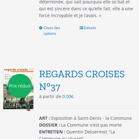
déterminée, qui sait pourquoi elle se bat et
qui est sincère dans ce qu’elle fait, elle a une
force incroyable et je l’avais. »
Choix des
Ce
Détails
options
produit
a
plusieurs
variations.
Les
options
REGARDS CROISES
peuvent
être
N°37
Prix réduit
choisies
à partir de
0.00
€
sur
la
page
du
ART :
Exposition à Saint-Denis - la Commune
produit
DOSSIER :
La Commune n’est pas morte
ENTRETIEN :
Quentin Deluermoz "La
Commune au pluriel"