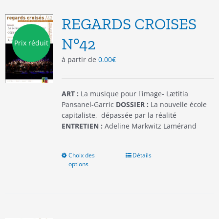
Les
options
REGARDS CROISES
peuvent
être
N°42
Prix réduit
choisies
à partir de
0.00
€
sur
la
page
du
ART :
La musique pour l'image- Lætitia
produit
Pansanel-Garric
DOSSIER :
La nouvelle école
capitaliste, dépassée par la réalité
ENTRETIEN :
Adeline Markwitz Lamérand
Choix des
Ce
Détails
options
produit
a
plusieurs
variations.
Les