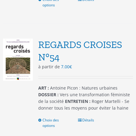
options
produit
a
plusieurs
variations.
Les
options
REGARDS CROISES
peuvent
être
N°54
choisies
à partir de
7.00
€
sur
la
page
du
ART :
Antoine Picon : Natures urbaines
produit
DOSSIER :
Vers une transformation féministe
de la société
ENTRETIEN :
Roger Martelli - Se
donner tous les moyens pour éviter la haine
Choix des
Ce
Détails
options
produit
a