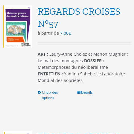
Les
options
REGARDS CROISES
peuvent
être
N°57
choisies
à partir de
7.00
€
sur
la
page
du
ART :
Laury-Anne Cholez et Manon Mugnier :
produit
Le mal des montagnes
DOSSIER :
Métamorphoses du néolibéralisme
ENTRETIEN :
Yamina Saheb : Le Laboratoire
Mondial des Sobriétés
Choix des
Ce
Détails
options
produit
a
plusieurs
variations.
Les
options