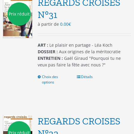
REGARDS CROISES
peuvent
être
N°31
Prix réduit
choisies
à partir de
0.00
€
sur
la
page
du
ART :
Le plaisir en partage - Léa Koch
produit
DOSSIER :
Aux origines de la méritocratie
ENTRETIEN :
Gaël Giraud "Pourquoi tu ne
veux pas faire la fête avec nous ?"
Choix des
Ce
Détails
options
produit
a
plusieurs
variations.
Les
options
REGARDS CROISES
peuvent
être
N°32
Prix réduit