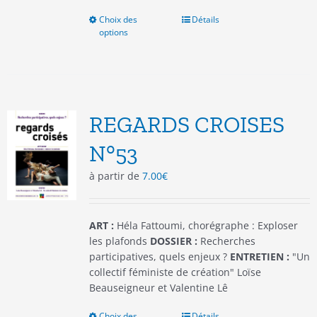
Choix des
Ce
Détails
options
produit
a
plusieurs
variations.
Les
options
REGARDS CROISES
peuvent
être
N°53
choisies
à partir de
7.00
€
sur
la
page
du
ART :
Héla Fattoumi, chorégraphe : Exploser
produit
les plafonds
DOSSIER :
Recherches
participatives, quels enjeux ?
ENTRETIEN :
"Un
collectif féministe de création" Loïse
Beauseigneur et Valentine Lê
Choix des
Ce
Détails