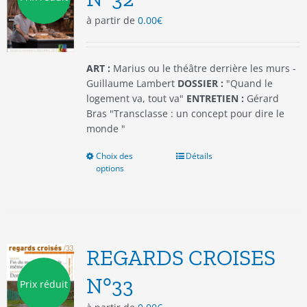
choisies
à partir de
0.00
€
sur
la
page
du
ART :
Marius ou le théâtre derrière les murs -
produit
Guillaume Lambert
DOSSIER :
"Quand le
logement va, tout va"
ENTRETIEN :
Gérard
Bras "Transclasse : un concept pour dire le
monde "
Choix des
Ce
Détails
options
produit
a
plusieurs
variations.
Les
options
REGARDS CROISES
peuvent
être
N°33
Prix réduit
choisies