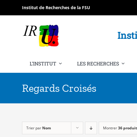
Passer
Institut de Recherches de la FSU
au
contenu
Inst
L’INSTITUT
LES RECHERCHES
Regards Croisés
Trier par
Nom
Montrer
36 produit