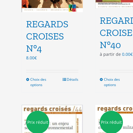
REGAR
REGARDS
CROISE
CROISES
N°40
N°4
à partir de
0.00
€
8.00
€
Choix des
Ce
Détails
Choix des
Ce
options
options
produit
pro
a
a
plusieurs
plu
variations.
vari
Les
Les
options
opt
Prix réduit
Prix réduit
peuvent
peu
être
êtr