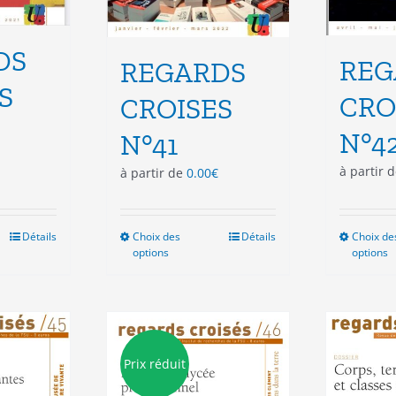
DS
REG
REGARDS
S
CRO
CROISES
N°4
N°41
à partir 
à partir de
0.00
€
Détails
Choix des
Ce
Détails
Choix de
options
options
duit
produit
a
sieurs
plusieurs
ations.
variations.
Les
ions
options
Prix réduit
vent
peuvent
e
être