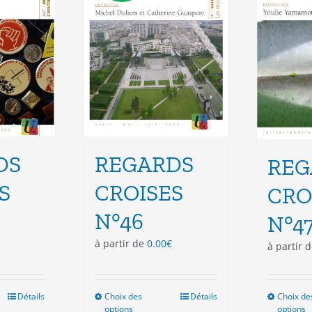
isies
choisies
sur
la
e
page
du
duit
produit
DS
REGARDS
REG
S
CROISES
CRO
N°46
N°4
à partir de
0.00
€
à partir 
Détails
Choix des
Ce
Détails
Choix de
options
options