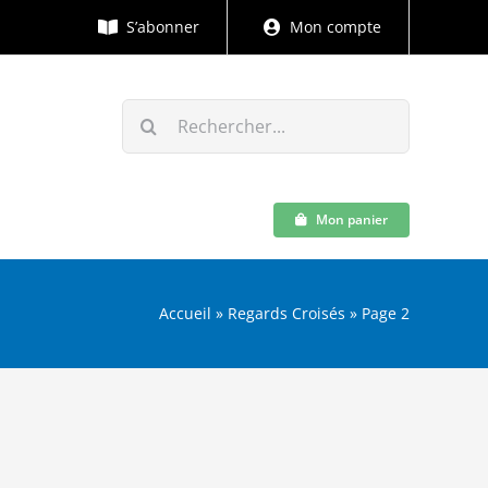
S’abonner
Mon compte
Rechercher:
Mon panier
Accueil
»
Regards Croisés
»
Page 2