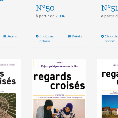
N°50
N°5
à partir de
7.00
€
à partir 
Détails
Choix des
Ce
Détails
Choix de
options
options
duit
produit
a
sieurs
plusieurs
ations.
variations.
Les
ions
options
vent
peuvent
e
être
isies
choisies
sur
la
e
page
du
duit
produit