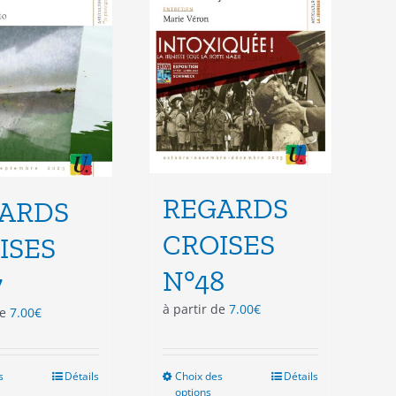
choisies
choisies
sur
sur
la
la
page
page
du
du
produit
produit
REGARDS
ARDS
CROISES
ISES
N°48
7
à partir de
7.00
€
de
7.00
€
s
Ce
Détails
Choix des
Ce
Détails
options