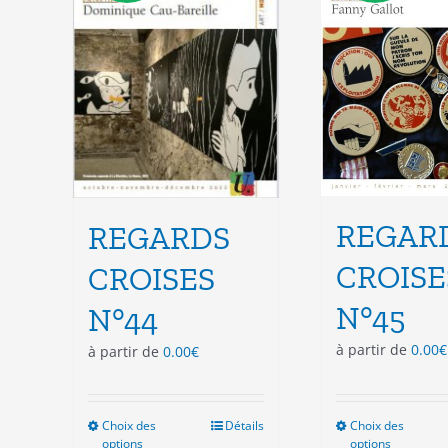
choisies
cho
sur
sur
la
la
page
pag
du
du
produit
pro
REGAR
REGARDS
CROISE
CROISES
N°45
N°44
à partir de
0.00
€
à partir de
0.00
€
Choix des
Ce
Détails
Choix des
Ce
options
options