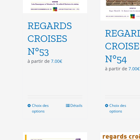
REGARDS
REGAR
CROISES
CROISE
N°53
N°54
à partir de
7.00
€
à partir de
7.00
€
Choix des
Ce
Détails
Choix des
Ce
options
options
produit
pro
a
a
plusieurs
plu
variations.
vari