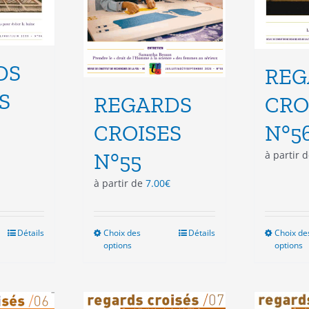
DS
REG
S
CRO
REGARDS
N°5
CROISES
à partir 
N°55
à partir de
7.00
€
Détails
Choix des
Ce
Détails
Choix de
options
options
duit
produit
a
sieurs
plusieurs
ations.
variations.