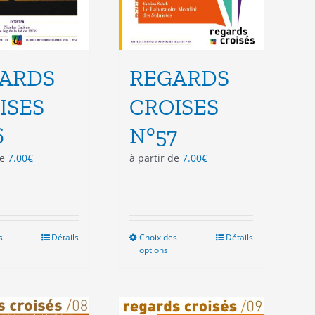
ARDS
REGARDS
ISES
CROISES
6
N°57
de
7.00
€
à partir de
7.00
€
s
Ce
Détails
Choix des
Ce
Détails
options
produit
produit
a
a
plusieurs
plusieurs
variations.
variations.