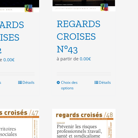
REGARDS
ARDS
CROISES
ISES
N°43
2
à partir de
0.00
€
de
0.00
€
s
Ce
Détails
Choix des
Ce
Détails
options
produit
produit
a
a
plusieurs
plusieurs
variations.
variations.
Les
Les
options
options
peuvent
peuvent
être
être