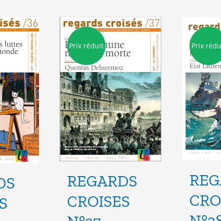
Prix réduit
Prix rédu
REG
REGARDS
DS
CRO
CROISES
S
N°3