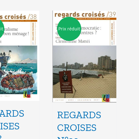
it
Prix réduit
ARDS
REGARDS
ISES
CROISES
8