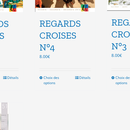
REG
REGARDS
DS
CRO
CROISES
S
N°3
N°4
8.00
€
8.00
€
Détails
Choix des
Ce
Détails
Choix de
options
options
duit
produit
a
sieurs
plusieurs
ations.
variations.
Les
ions
options
vent
peuvent
e
être