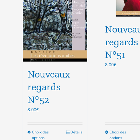
choisies
cho
sur
sur
la
la
Nouvea
page
pag
du
du
regards
produit
pro
N°51
8.00
€
Nouveaux
regards
N°52
8.00
€
Choix des
Ce
Détails
Choix des
Ce
options
options
produit
pro