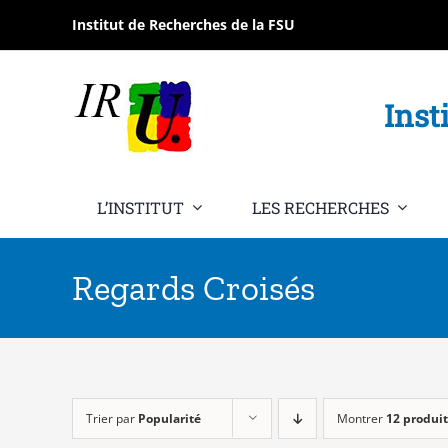
Passer
Institut de Recherches de la FSU
au
contenu
Inst
L’INSTITUT
LES RECHERCHES
Regards Croisés
Trier par
Popularité
Montrer
12 produit