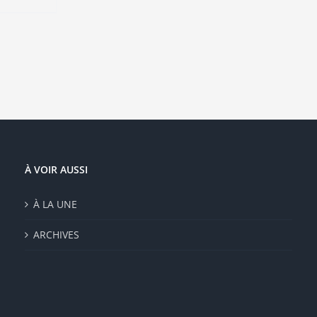
sieurs
ations.
ions
vent
e
isies
e
À VOIR AUSSI
duit
À LA UNE
ARCHIVES