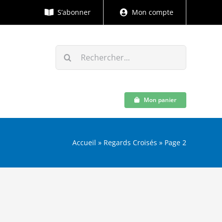
S’abonner
Mon compte
Rechercher:
Mon panier
Accueil
»
Regards Croisés
»
Page 2