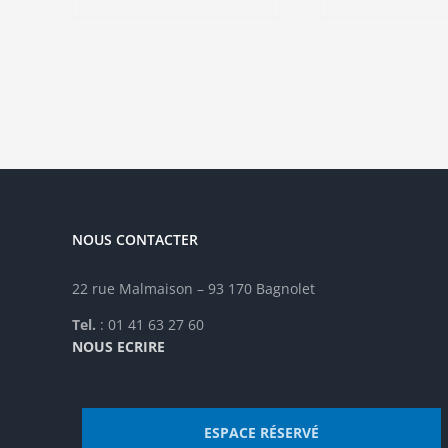
a
a
plusieurs
plu
variations.
vari
Les
Les
options
opt
peuvent
peu
être
êtr
choisies
cho
sur
sur
la
la
NOUS CONTACTER
page
pag
du
du
produit
pro
22 rue Malmaison – 93 170 Bagnolet
Tel.
: 01 41 63 27 60
NOUS ECRIRE
ESPACE RÉSERVÉ