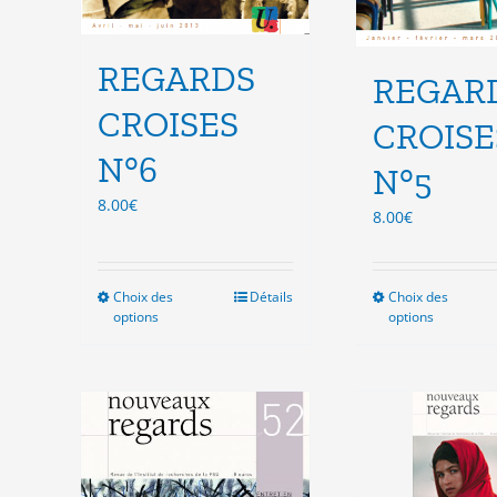
REGARDS
REGAR
CROISES
CROISE
N°6
N°5
8.00
€
8.00
€
Choix des
Ce
Détails
Choix des
Ce
options
options
produit
pro
a
a
plusieurs
plu
variations.
vari
Les
Les
options
opt
peuvent
peu
être
êtr