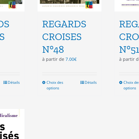
DS
REGARDS
REG
S
CROISES
CRO
N°48
N°5
à partir de
7.00
€
à partir 
Détails
Choix des
Ce
Détails
Choix de
options
options
duit
produit
a
sieurs
plusieurs
ations.
variations.
Les
ions
options
vent
peuvent
e
être