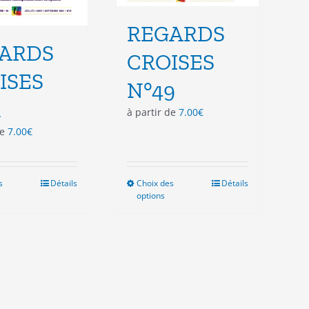
REGARDS
ARDS
CROISES
ISES
N°49
1
à partir de
7.00
€
de
7.00
€
s
Ce
Détails
Choix des
Ce
Détails
options
produit
produit
a
a
plusieurs
plusieurs
variations.
variations.
Les
Les
options
options
peuvent
peuvent
être
être