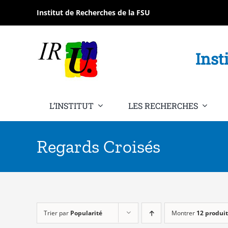
Passer
Institut de Recherches de la FSU
au
contenu
Inst
L’INSTITUT
LES RECHERCHES
Regards Croisés
Trier par
Popularité
Montrer
12 produit