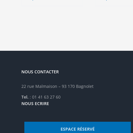
a
a
plusieurs
plu
variations.
vari
Les
Les
options
opt
peuvent
peu
être
êtr
choisies
cho
sur
sur
la
la
NOUS CONTACTER
page
pag
du
du
produit
pro
22 rue Malmaison – 93 170 Bagnolet
Tel.
: 01 41 63 27 60
NOUS ECRIRE
ESPACE RÉSERVÉ