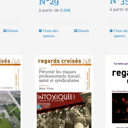
N°3
N°29
à partir 
à partir de
0.00
€
Détails
Choix des
Ce
Détails
Choix de
options
options
duit
produit
a
sieurs
plusieurs
ations.
variations.
Les
ions
options
vent
peuvent
e
être
isies
choisies
sur
la
e
page
du
duit
produit