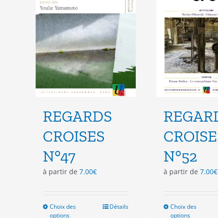
choisies
cho
sur
sur
la
la
page
pag
du
du
produit
pro
REGARDS
REGAR
CROISES
CROISE
N°47
N°52
à partir de
7.00
€
à partir de
7.00
€
Choix des
Ce
Détails
Choix des
Ce
options
options
produit
pro