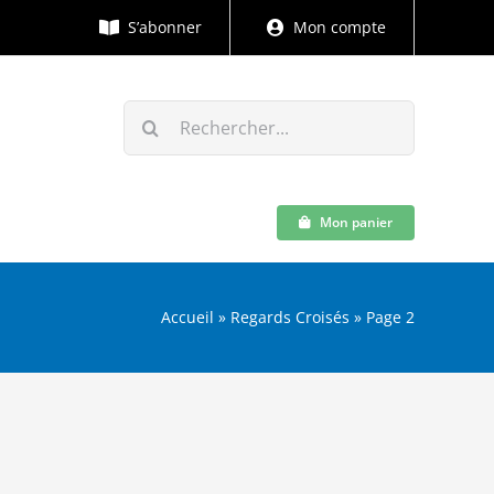
S’abonner
Mon compte
Rechercher:
Mon panier
Accueil
»
Regards Croisés
»
Page 2