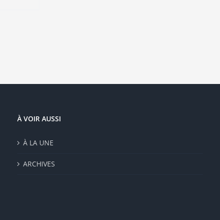
sieurs
ations.
ions
vent
e
isies
e
À VOIR AUSSI
duit
À LA UNE
ARCHIVES