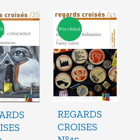
it
Prix réduit
REGARDS
ARDS
CROISES
ISES
N°45