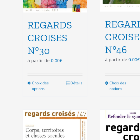
REGAR
REGARDS
CROISE
CROISES
N°46
N°30
à partir de
0.00
€
à partir de
0.00
€
Choix des
Ce
Détails
Choix des
Ce
options
options
produit
pro
a
a
plusieurs
plu
variations.
vari
Les
Les
options
opt
peuvent
peu
être
êtr