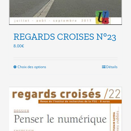
REGARDS CROISES N°23
8.00
€
Choix des options
Ce
Détails
produit
a
plusieurs
variations.
Les
options
peuvent
être
choisies