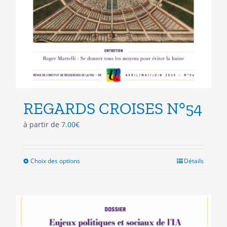
REGARDS CROISES N°54
à partir de
7.00
€
Choix des options
Ce
Détails
produit
a
plusieurs
variations.
Les