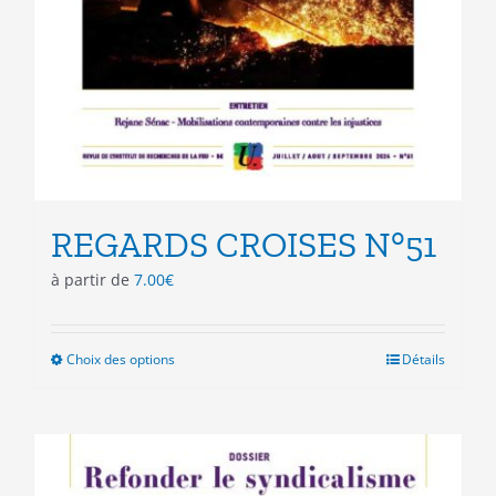
REGARDS CROISES N°51
à partir de
7.00
€
Choix des options
Ce
Détails
produit
a
plusieurs
variations.
Les