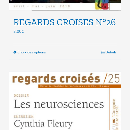
REGARDS CROISES N°26
8.00
€
Choix des options
Ce
Détails
produit
a
plusieurs
variations.
Les
options
peuvent
être
choisies
sur
la
page