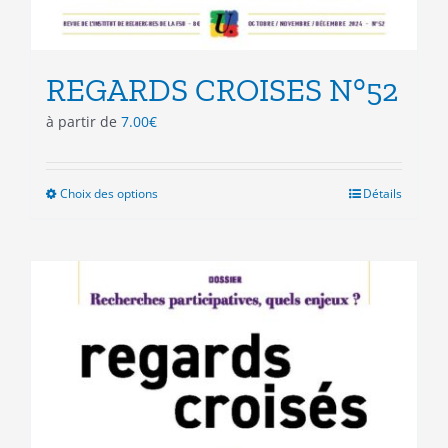
REGARDS CROISES N°52
à partir de
7.00
€
Choix des options
Ce
Détails
produit
a
plusieurs
variations.
Les
options
peuvent
être
choisies
sur
la