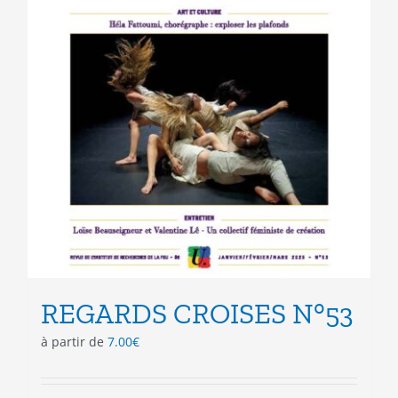
page
du
produit
REGARDS CROISES N°53
à partir de
7.00
€