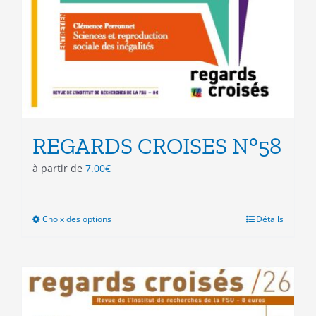
REGARDS CROISES N°58
à partir de
7.00
€
Choix des options
Ce
Détails
produit
a
plusieurs
variations.
Les
options