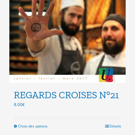
REGARDS CROISES N°21
8.00
€
Choix des options
Ce
Détails
produit