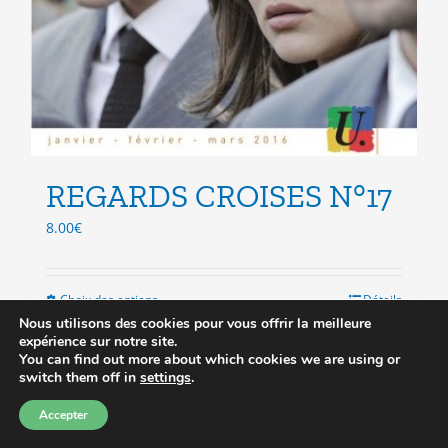
REGARDS CROISES N°17
8.00
€
Choix des options
Ce
Détails
produit
Nous utilisons des cookies pour vous offrir la meilleure
expérience sur notre site.
a
You can find out more about which cookies we are using or
plusieurs
switch them off in
settings
.
variations.
Les
Accepter
options