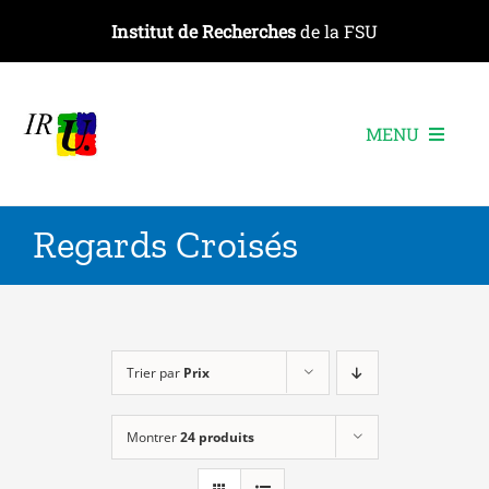
Passer
Institut de Recherches
de la FSU
au
contenu
MENU
L’institut
Regards Croisés
Les recherches
Les publications
Les événements
Trier par
Prix
Montrer
24 produits