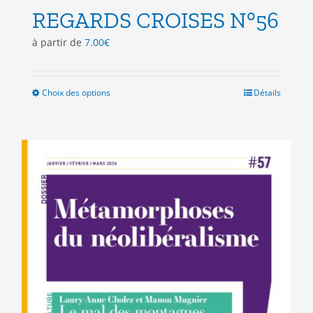
REGARDS CROISES N°56
à partir de
7.00
€
Choix des options
Ce
Détails
produit
a
plusieurs
variations.
Les
options
peuvent
être
choisies
sur
la
page
du
produit