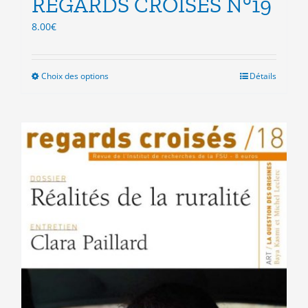
REGARDS CROISES N°19
8.00
€
Choix des options
Ce
Détails
produit
a
plusieurs
variations.
Les
options
peuvent
être
choisies
sur
la
page
du
produit