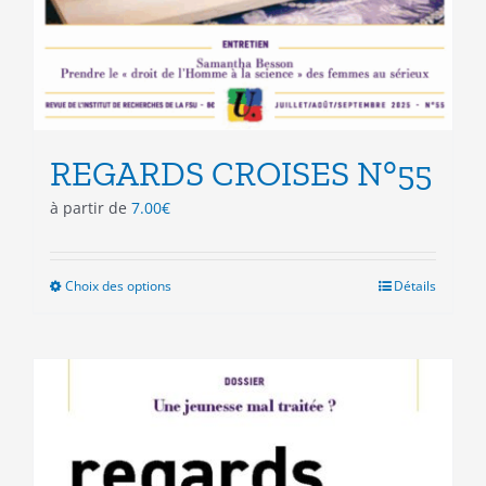
REGARDS CROISES N°55
à partir de
7.00
€
Choix des options
Ce
Détails
produit
a
plusieurs
variations.
Les
options
peuvent
être