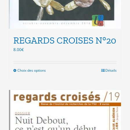
REGARDS CROISES N°20
8.00
€
Choix des options
Ce
Détails
produit
a
plusieurs
variations.
Les
options
peuvent
être
choisies