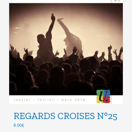
du
produit
REGARDS CROISES N°25
8.00
€