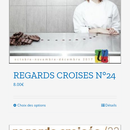
REGARDS CROISES N°24
8.00
€
Choix des options
Ce
Détails
produit
a
plusieurs